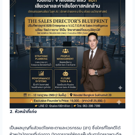
2. หัวหน้าที่เก่ง
เป็นผลบุญที่แล้วแต่โชคชะตาและเวรกรรม (ฮา) ซึ่งใครที่โชคดีได้
หัวหน้านักขายที่เก่งกาจ ปิดการขายให้คุณเห็นกับตาโดยเฉพาะดีล