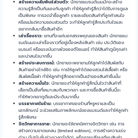
สร้างความสัมพันธ์ส่วนตัว:
นักขายแบรนด์เนมมักจะสร้าง
ความรู้สึกเป็นกันเองกับลูกค้า ทำให้ลูกค้ารู้สึกว่าได้รับการดูแล
เป็นพิเศษ การจดจำชื่อลูกค้า รายละเอียดสินค้าที่ลูกค้าสนใจ
หรือแม้แต่ความชอบส่วนตัว จะทำให้ลูกค้ารู้สึกประทับใจและ
อยากกลับมาซื้อสินค้าอีก
เล่าเรื่องราว:
แทนที่จะแค่บอกสรรพคุณของสินค้า นักขายแบ
รนด์เนมจะเล่าเรื่องราวที่อยู่เบื้องหลังสินค้า เช่น ประวัติของ
แบรนด์ หรือแรงบันดาลใจของดีไซเนอร์ ทำให้สินค้าดูมีคุณค่า
และน่าสนใจมากขึ้น
สร้างประสบการณ์:
นักขายจะพยายามให้ลูกค้าได้สัมผัสกับ
สินค้าอย่างใกล้ชิด เช่น การให้ลูกค้าได้ลองสวมใส่เสื้อผ้า หรือ
สัมผัสเนื้อผ้า ทำให้ลูกค้ารู้สึกอยากเป็นเจ้าของสินค้าชิ้นนั้น
สร้างความมั่นใจ:
นักขายจะทำให้ลูกค้ารู้สึกมั่นใจว่าสินค้าที่
เลือกเป็นสิ่งที่เหมาะสมกับพวกเขา และการซื้อสินค้าชิ้นนี้จะ
ทำให้พวกเขาดูดีและมีระดับมากขึ้น
บรรยากาศในร้าน:
บรรยากาศของร้านที่หรูหราและเป็น
เอกลักษณ์ จะช่วยเสริมภาพลักษณ์ของแบรนด์และทำให้ลูกค้า
รู้สึกพิเศษ
จิตวิทยาการขาย:
นักขายจะใช้เทคนิคทางจิตวิทยา เช่น การ
สร้างความขาดแคลน (limited edition), การสร้างความเร่ง
ด่วน (โปรโมชั่นช่วงเวลาจำกัด), หรือการเปรียบเทียบสินค้า