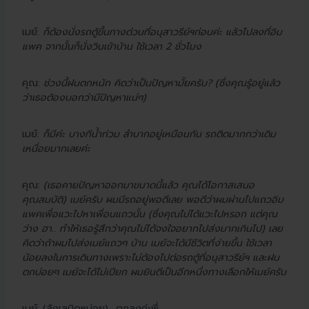
เมย์:
ก็ต้องนั่งรถตู้ขึ้นทางด่วนที่อนุสาวรีย์ฯก่อนค่ะ แล้วไปลงที่อิม
แพค จากนั้นก็นั่งวินเข้าบ้าน ใช้เวลา 2 ชั่วโมง
คุณ:
ช่วงนี้ฝนตกหนัก คิดว่าเป็นปัญหามั้ยครับ? (ซึ่งคุณรู้อยู่แล้ว
ว่าเธอต้องบอกว่ามีปัญหาแน่ๆ)
เมย์:
ก็มีค่ะ บางทีน้ำท่วม ลำบากอยู่เหมือนกัน รถติดมากกว่าเดิม
เหนื่อยมากเลยค่ะ
คุณ:
(เธอคายปัญหาออกมาขนาดนี้แล้ว คุณได้โอกาสเสนอ
คุณสมบัติ) เมย์ครับ ผมมีรถอยู่พอดีเลย พอดีว่าผมผ่านไปแถวอิม
แพคเพื่อแวะไปหาเพื่อนแถวนั้น (ซึ่งคุณไม่ได้แวะไปหรอก แต่คุณ
ว่าง ฮา.. ทำให้เธอรู้สึกว่าคุณไม่ได้จงใจอยากไปส่งมากเกินไป) เลย
คิดว่าถ้าผมไปส่งเมย์แถวๆ บ้าน เมย์จะได้มีชีวิตที่ง่ายขึ้น ใช้เวลา
น้อยลงในการเดินทางเพราะไม่ต้องไปต่อรถตู้ที่อนุสาวรีย์ฯ และฝน
ตกบ่อยๆ เมย์จะได้ไม่เปียก ผมยินดีเป็นอีกหนึ่งทางเลือกให้เมย์ครับ
เมย์: (ลังเลนิดหน่อย)….ตกลงค่ะพี่…