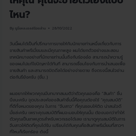
ให้คุณ คุณจะขายตัวเองแบบ
ไหน?
By
กูนี่แหละเซลล์ร้อยล้าน
28/10/2022
วันนี้ผมได้เป็นที่ปรึกษาการขายให้กับนักขายท่านหนึ่งเกี่ยวกับการ
ขายสินค้าพรีเมี่ยมและมีคุณภาพสูง ผมได้ยกตัวอย่างและสอน
เทคนิคบางอย่างที่นักขายท่านนั้นถึงกับร้องอ๋อ สามารถนำความรู้
ของผมไปแก้ไขปัญหาได้ทันที สามารถเชื่อมโยงกับการนำเสนอเพื่อ
ขายสินค้า และสามารถปิดดีลได้อย่างง่ายดาย ถึงตรงนี้สนใจอ่าน
ต่อกันรึยังครับ (ยิ้ม..)
ผมอยากให้พวกคุณมีบทบาทสมมติว่าตัวคุณเองคือ “สินค้า” ชิ้น
นึงนะครับ จุดประสงค์ของสินค้าชิ้นนี้คือคุณต้องใช้ “คุณสมบัติ”
ที่ดีทั้งหมดของคุณ ในการ “จีบสาว” ที่คุณชอบให้ติด น่าสนใจดี
มั้ยล่ะครับ เพราะคุณสมบัติที่ผมจะมอบให้คุณนั้น ต้องบอกว่าทำให้
ตัวคุณเป็นเทพบุตรสำหรับพวกเธอได้เลย เรามาดูคุณสมบัติในการ
จีบสาวให้ติดที่คุณได้รับ เปรียบได้กับคุณคือสินค้าพรีเมี่ยมที่สาวๆ
ที่ไหนก็เรียกร้อง
ดังนี้