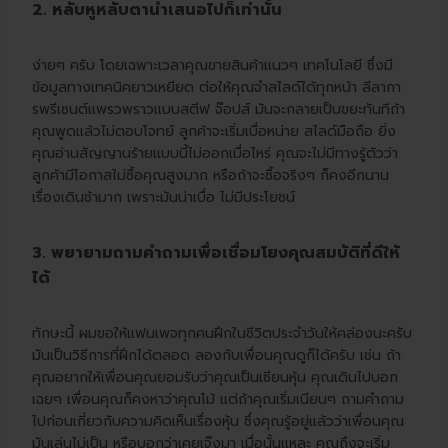
2. หลับหูหลับตานำเสนอไปก็เท่านั้น
ง่ายๆ ครับ โดยเฉพาะเวลาคุณขายสินค้าแนวๆ เทคโนโลยี ซึ่งมี
ข้อมูลทางเทคนิคยาวเหยียด ต่อให้คุณจำสไลด์ได้ทุกหน้า ลีลากา
รพรีเซนต์แพรวพราวแบบสตีฟ จ๊อปส์ มันจะกลายเป็นขยะทันทีถ้า
คุณพูดแล้วไม่ตอบโจทย์ ลูกค้าจะเริ่มเบื่อหน่าย สไลด์มือถือ ยิ่ง
คุณอ่านสัญญานร้ายแบบนี้ไม่ออกเมื่อไหร่ คุณจะไม่มีทางรู้ตัวว่า
ลูกค้ามีโอกาสไม่ซื้อคุณสูงมาก หรือถ้าจะซื้อจริงๆ ก็คงอีกนาน
เรื่องเดินช้ามาก เพราะมันน่าเบื่อ ไม่มีประโยชน์
3. พยายามถามคำถามเพื่อเชื่อมโยงคุณสมบัติที่ดีให้
ได้
ทักษะนี้ ผมขอให้แฟนเพจทุกคนฝึกในชีวิตประจำวันให้คล่องนะครับ
มันเป็นวิธีการที่ฝึกได้ตลอด ลองกับเพื่อนคุณดูก็ได้ครับ เช่น ถ้า
คุณอยากให้เพื่อนคุณยอมรับว่าคุณเป็นเซียนหุ้น คุณเดินไปบอก
เฉยๆ เพื่อนคุณก็คงหาว่าคุณโม้ แต่ถ้าคุณเริ่มเนียนๆ ถามคำถาม
ไปก่อนเกี่ยวกับความคิดเห็นเรื่องหุ้น ซึ่งคุณรู้อยู่แล้วว่าเพื่อนคุณ
มันเล่นไม่เป็น หรือบอกว่าเคยเจ๊งมา เมื่อนั้นแหละ คุณถึงจะเริ่ม