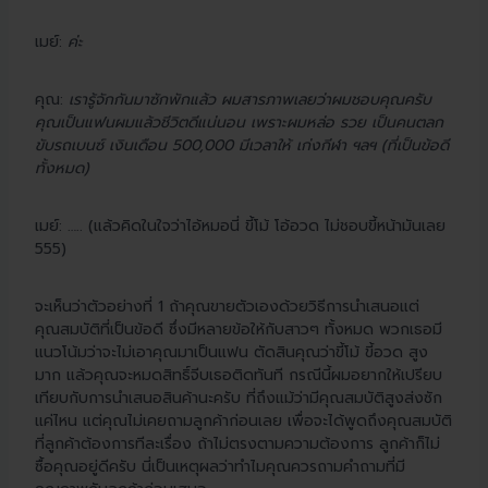
เมย์:
ค่ะ
คุณ:
เรารู้จักกันมาซักพักแล้ว ผมสารภาพเลยว่าผมชอบคุณครับ
คุณเป็นแฟนผมแล้วชีวิตดีแน่นอน เพราะผมหล่อ รวย เป็นคนตลก
ขับรถเบนซ์ เงินเดือน 500,000 มีเวลาให้ เก่งกีฬา ฯลฯ (ที่เป็นข้อดี
ทั้งหมด)
เมย์: ….. (แล้วคิดในใจว่าไอ้หมอนี่ ขี้โม้ โอ้อวด ไม่ชอบขี้หน้ามันเลย
555)
จะเห็นว่าตัวอย่างที่ 1 ถ้าคุณขายตัวเองด้วยวิธีการนำเสนอแต่
คุณสมบัติที่เป็นข้อดี ซึ่งมีหลายข้อให้กับสาวๆ ทั้งหมด พวกเธอมี
แนวโน้มว่าจะไม่เอาคุณมาเป็นแฟน ตัดสินคุณว่าขี้โม้ ขี้อวด สูง
มาก แล้วคุณจะหมดสิทธิ์จีบเธอติดทันที กรณีนี้ผมอยากให้เปรียบ
เทียบกับการนำเสนอสินค้านะครับ ที่ถึงแม้ว่ามีคุณสมบัติสูงส่งซัก
แค่ไหน แต่คุณไม่เคยถามลูกค้าก่อนเลย เพื่อจะได้พูดถึงคุณสมบัติ
ที่ลูกค้าต้องการทีละเรื่อง ถ้าไม่ตรงตามความต้องการ ลูกค้าก็ไม่
ซื้อคุณอยู่ดีครับ นี่เป็นเหตุผลว่าทำไมคุณควรถามคำถามที่มี