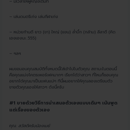
– มีเวลาให้ผู้หญิงเต็มที่
– เล่นดนตรีเก่ง เล่นกีฬาเก่ง
– หน่วยก้านดี ยาว (ขา) ใหญ่ (แขน) ล่ำบึ้ก (กล้าม) ลีลาดี (คิด
เองเองนะ..555)
– ฯลฯ
ผมขอมอบคุณสมบัติทั้งหมดนี้ใส่เข้าไปในตัวคุณ สถานะในตอนนี้
คือคุณแม่งโคตรเพอร์เฟคมากๆ เรียกได้ว่าสาวๆ ที่ไหนก็ชอบคุณ
อยากได้คุณมาเป็นแฟนแน่ๆ ทีนี้ผมอยากให้คุณลองเตรียมตัว
ขายตัวคุณเองให้สาวๆ ดังนี้ครับ
#1 ขายด้วยวิธีการนำเสนอตัวเองแบบเดิมๆ เน้นพูด
แต่เรื่องของตัวเอง
คุณ:
สวัสดีครับน้องเมย์