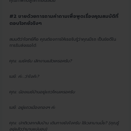
คุณภาพกับลูกค้าก่อนเสมอ
#2 ขายด้วยการถามคำถามเพื่อพูดเรื่องคุณสมบัติที่
ตอบโจทย์จริงๆ
สมมติว่าโจทย์คือ คุณต้องการให้เธอรับรู้ว่าคุณมีรถ เป็นข้อดีใน
การรับส่งเธอได้
คุณ:
เมย์ครับ เลิกงานแล้วเหรอครับ?
เมย์:
ค่ะ…ว่าไงค้ะ?
คุณ:
น้องเมย์บ้านอยู่แถวไหนเหรอครับ
เมย์:
อยู่แถวเมืองทองฯ ค่ะ
คุณ:
ปกติเวลากลับบ้าน เดินทางยังไงครับ ใช้เวลานานมั้ย? (คุณรู้
อยู่แล้วว่านานแน่นอน)