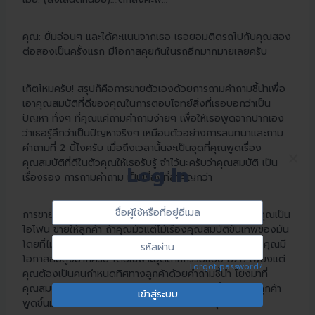
คุณ: ยิ้มอ่อนๆ และได้คะแนนจากเธอ เธอยอมติดรถไปกับคุณสอง
ต่อสองเป็นครั้งแรก มีโอกาสคุยกันในรถอีกมากมายเลยครับ
เก็ตไหมครับ! สรุปก็คือการขายตัวเองด้วยการถามคำถามชี้นำเพื่อ
เอาคุณสมบัติที่ดีของคุณในการตอบโจทย์สิ่งที่เธอบอกว่าเป็น
ปัญหา ทั้งๆ ที่คุณแค่ถามคำถามง่ายๆ เพื่อให้เธอพูดจากปากเอง
ว่าเธอรู้สึกว่าเป็นปัญหาจริงๆ เหมือนตัวอย่างการสนทนาและถาม
คำถามที่ 2 นี้ไงครับ เมื่อถึงเวลานั้นจะเป็นจุดที่คุณพูดเรื่อง
×
คุณสมบัติที่ดีในตัวคุณให้เธอรับรู้ จำไว้นะครับว่าคุณสมบัติ เป็น
Log In
เรื่องรอง การถามคำถาม เป็นเรื่องที่สำคัญกว่า
Sign
ชื่อ
การขายสินค้าก็เช่นกัน เพียงแค่พลิกโจทย์นิดหน่อยจากตัวคุณเป็น
In
ผู้
ไอโฟน ขายให้ลูกค้า ถ้าคุณมัวแต่โม้เรื่องคุณสมบัติขั้นเทพของมัน
ใช้
รหัส
โดยที่ไม่เคยถามความต้องการลูกค้าแม้แต่นิดเดียว ดีลของคุณมี
หรือ
ผ่าน
โอกาสล่มสูงมากครับ โดยเฉพาะอุตสาหกรรมแบบ B2B เพียงแต่
Forgot password?
ที่
คุณต้องเป็นคนกำหนดทิศทางลูกค้าด้วยคำถามชี้นำ โยงมาที่
อยู่
คุณสมบัติของสินค้าและบริการของคุณให้ได้เท่านั้นเอง ถ้าลูกค้า
อีเมล
พูดขึ้นมาว่ามีปัญหา นี่แหละครับคือชอตโม้เรื่องคุณสมบัติ