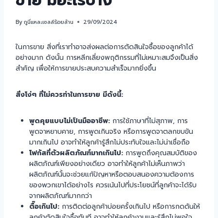
ขาย มีอะไรบ้าง
By
กูนี่แหละเซลล์ร้อยล้าน
29/09/2024
ในการขาย สิ่งที่เราทำอาจส่งผลต่อการตัดสินใจซื้อของลูกค้าได้
อย่างมาก ดังนั้น การหลีกเลี่ยงพฤติกรรมที่ไม่เหมาะสมจึงเป็นสิ่ง
สำคัญ เพื่อให้การขายประสบความสำเร็จมากยิ่งขึ้น
สิ่งโง่ๆ ที่ไม่ควรทำในการขาย มีดังนี้:
พูดคุยแบบไม่เป็นมืออาชีพ:
การใช้ภาษาที่ไม่สุภาพ, การ
พูดจาหยาบคาย, การพูดเกินจริง หรือการพูดจาตลกขบขัน
มากเกินไป อาจทำให้ลูกค้ารู้สึกไม่ประทับใจและไม่น่าเชื่อถือ
โฟกัสที่ตัวผลิตภัณฑ์มากเกินไป:
การพูดถึงคุณสมบัติของ
ผลิตภัณฑ์เพียงอย่างเดียว อาจทำให้ลูกค้าไม่เห็นภาพว่า
ผลิตภัณฑ์นั้นจะช่วยแก้ปัญหาหรือตอบสนองความต้องการ
ของพวกเขาได้อย่างไร ควรเน้นไปที่ประโยชน์ที่ลูกค้าจะได้รับ
จากผลิตภัณฑ์มากกว่า
ตื๊อเกินไป:
การติดต่อลูกค้าบ่อยครั้งเกินไป หรือการกดดันให้
ลูกค้าตัดสินใจซื้อทันที อาจทำให้ลูกค้างานและรู้สึกไม่พอใจ