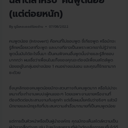
ฉลาดสำหรับ 'คนพูดน้อย'
(แต่ต่อยหนัก)
By
กูนี่แหละเซลล์ร้อยล้าน
07/08/2022
คนพูดน้อย (Introvert) คือคนที่ไม่ชอบพูด ขี้เกียจพูด หรือมักจะ
รู้สึกเหนื่อยเวลาที่จะพูด และบางทีอาจเป็นเพราะพวกเขาไม่รู้ว่าการ
พูดนั้นมันได้อะไรขึ้นมา เป็นคนฟังคนอื่นพูดนั้นง่ายและรู้สึกชอบ
มากกว่า ผมเชื่อว่าเพื่อนในแก๊งของคุณจะต้องมีเพื่อนสไตล์พูด
น้อยอยู่ในกลุ่มอย่างน้อย 1 คนอย่างแน่นอน และคุณก็รักเขามาก
ซะด้วย
ซึ่งบุคลิกของคนพูดน้อยมักจะสวนทางกับคนพูดมาก หรือไม่น่าจะ
เหมาะที่จะทำงานพบปะผู้คนเยอะๆ โดยเฉพาะงานขายหรืองานที่
ต้องติดต่อประสานงานกับลูกค้า แต่เชื่อผมมั้ยครับว่าจริงๆ แล้วมี
นักขายและนักธุรกิจที่ประสบความสำเร็จมากมายที่เป็นคนพูดน้อย
แต่การเป็นหัวหน้าหรือเป็นผู้นำองค์กร คุณมักจะเห็นสไตล์ความเป็น
ผู้นำจากสื่อต่างๆ เช่น ในหนังสงครามที่ผู้นำต้องสั่งการคนอื่นได้ดี