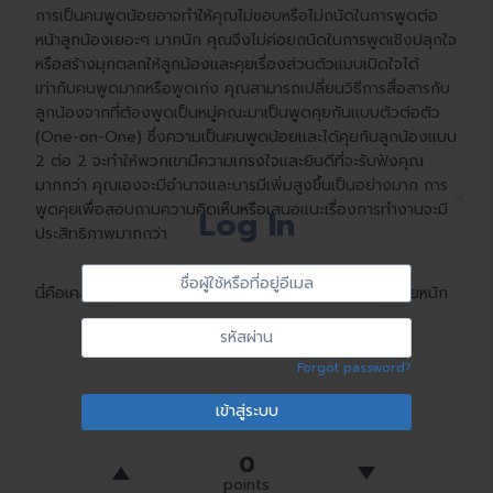
การเป็นคนพูดน้อยอาจทำให้คุณไม่ชอบหรือไม่ถนัดในการพูดต่อ
หน้าลูกน้องเยอะๆ มากนัก คุณจึงไม่ค่อยถนัดในการพูดเชิงปลุกใจ
หรือสร้างมุกตลกให้ลูกน้องและคุยเรื่องส่วนตัวแบบเปิดใจได้
เท่ากับคนพูดมากหรือพูดเก่ง คุณสามารถเปลี่ยนวิธีการสื่อสารกับ
ลูกน้องจากที่ต้องพูดเป็นหมู่คณะมาเป็นพูดคุยกันแบบตัวต่อตัว
(One-on-One) ซึ่งความเป็นคนพูดน้อยและได้คุยกับลูกน้องแบบ
2 ต่อ 2 จะทำให้พวกเขามีความเกรงใจและยินดีที่จะรับฟังคุณ
มากกว่า คุณเองจะมีอำนาจและบารมีเพิ่มสูงขึ้นเป็นอย่างมาก การ
×
พูดคุยเพื่อสอบถามความคิดเห็นหรือเสนอแนะเรื่องการทำงานจะมี
Log In
ประสิทธิภาพมากกว่า
Sign
ชื่อ
นี่คือเคล็ดลับบางอย่างเมื่อคุณเป็นหัวหน้างานที่พูดน้อยต่อยหนัก
In
ผู้
ใช้
รหัส
หรือ
ผ่าน
Forgot password?
ที่
Leave your vote
อยู่
อีเมล
0
points