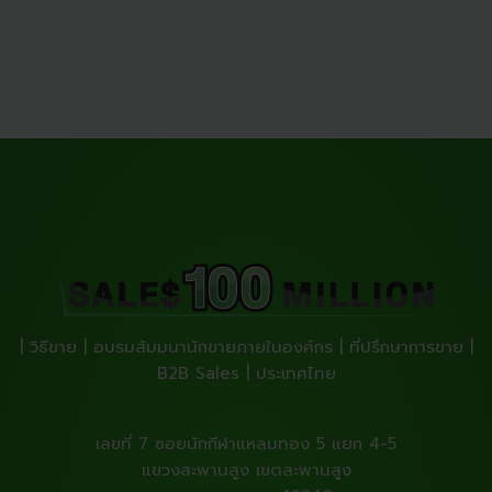
| วิธีขาย | อบรมสัมมนานักขายภายในองค์กร | ที่ปรึกษาการขาย |
B2B Sales | ประเทศไทย
เลขที่ 7 ซอยนักกีฬาแหลมทอง 5 แยก 4-5
แขวงสะพานสูง เขตสะพานสูง