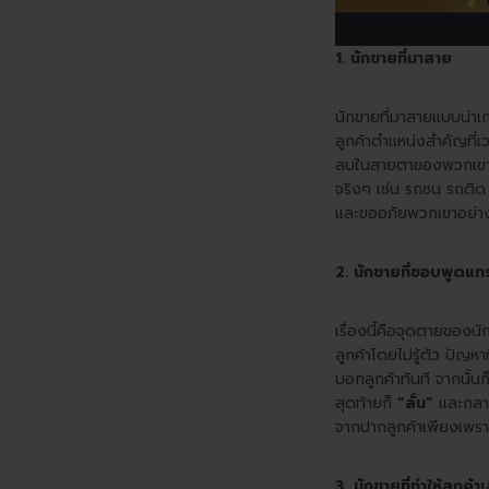
1. นักขายที่มาสาย
นักขายที่มาสายแบบน่าเ
ลูกค้าตำแหน่งสำคัญที่
ลบในสายตาของพวกเขาตลอ
จริงๆ เช่น รถชน รถติด 
และขออภัยพวกเขาอย่างจ
2. นักขายที่ชอบพูดแท
เรื่องนี้คือจุดตายของน
ลูกค้าโดยไม่รู้ตัว ปัญห
บอกลูกค้าทันที จากนั้น
สุดท้ายก็
“ลั่น”
และกลาย
จากปากลูกค้าเพียงเพร
3. นักขายที่ทำให้ลูกค้า