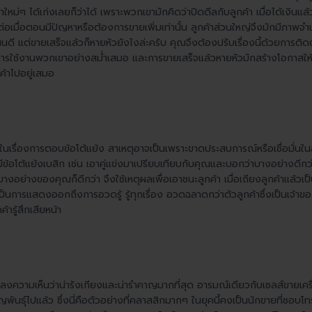
าใหม่ๆ ได้เก่งเลยก็ว่าได้ เพราะพวกเขามักคิดว่าปิดดีลกับลูกค้า เมื่อได้เงินแล้
็ต่อเมื่อตอนมีปัญหาหรือต้องการขายเพิ่มเท่านั้น ลูกค้าส่วนใหญ่จึงมักมีภา
ดี แต่ขายเสร็จแล้วก็หายหัวยังไงล่ะครับ คุณจึงต้องปรับเรื่องนี้ด้วยการติดต
้งานพวกเขาอย่างสม่ำเสมอ และการขายเสร็จแล้วหายหัวมักสร้างโอกาสให้คู่
ค้าไปอยู่เสมอ
ัดในเรื่องการตอบข้อโต้แย้ง สาเหตุอาจเป็นเพราะขาดประสบการณ์หรือเชื่อมั่นใ
ามีข้อโต้แย้งเบสิก เช่น เอาคู่แข่งมาเปรียบเทียบกับคุณและบอกว่าบางอย่างดีกว
างอย่างของคุณก็ดีกว่า จึงใช้เหตุผลเพื่อเอาชนะลูกค้า เมื่อเถียงลูกค้าแล้วเป็น
งเป็นการแสดงออกถึงการอวดรู้ รู้ทุกเรื่อง อวดฉลาดกว่าตัวลูกค้าซึ่งเป็นเจ้าข
้ารู้สึกเสียหน้า
นลงความเห็นว่าน่ารังเกียงและน่ารำคาญมากที่สุด อารมณ์เดียวกับเซลส์ขายเคร
ญพันธุ์ไปแล้ว ซึ่งนี่คือตัวอย่างที่คลาสสิกมากๆ ในยุคนี้คงเป็นนักขายที่ชอบโ