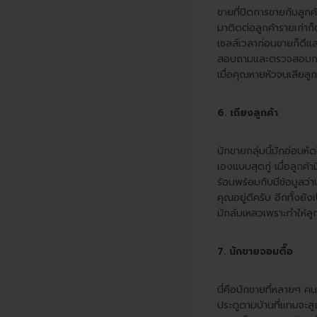
ขายที่ปิดการขายกับลูกค้
มาติดต่อลูกค้ารายเก่าก
เซลส์เวลาก่อนขายก็ดีแสน
สอบถามและตรวจสอบการใช
เมื่อคุณหายหัวจนเสียลูก
6. เถียงลูกค้า
นักขายกลุ่มนี้มักอ่อนห
เองแบบสุดกู่ เมื่อลูกค้
ร้อนพร้อมกับมีข้อมูลว่าบ
คุณอยู่ดีครับ อีกทั้งยั
มักล้มเหลวเพราะทำให้ลูกค
7. นักขายจอมตื๊อ
นี่คือนักขายที่หลายๆ ค
ประตูตามบ้านที่แทบจะสู