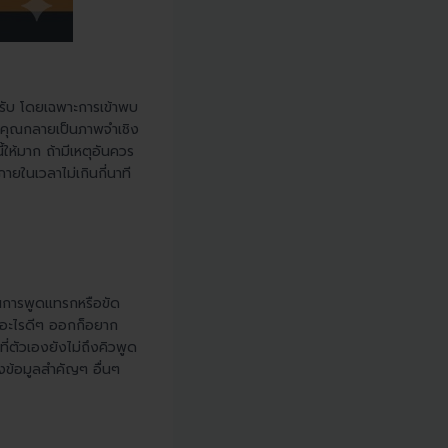
ครับ โดยเฉพาะการเข้าพบ
ห้คุณกลายเป็นภาพจำเชิง
ห้มาก ถ้ามีเหตุอันควร
ายในเวลาไม่เกินกี่นาที
็นการพูดแทรกหรือขัด
นึกอะไรดีๆ ออกก็อยาก
ี่ตัวเองยังไม่ถึงคิวพูด
งข้อมูลสำคัญๆ อื่นๆ