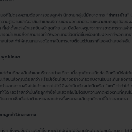
นอที่ไม่ตรงความต้องการของลูกค้า นักขายกลุ่มนี้มักขาดการ
“ทำการบ้าน”
มีความรู้ความเข้าใจว่าสินค้าและบริการของพวกเขามีความเหมาะสมกับธุรกิจขอ
ที่เล่าตั้งแต่หน้าแรกยันหน้าสุดท้าย และยังมีสาเหตุมาจากการขาดการถามคำถามท
ามารถนำเสนอสิ่งที่สามารถทำให้พวกเขามีชีวิตที่ดีขึ้นหรือแก้ไขปัญหาที่พวกเข
น่าสนใจจะทำให้คุณแทบหมดโอกาสในการขายตั้งแต่วันแรกที่เจอหน้าเลยล่ะครับ
 พูดไม่หมด
แต่ด้านดีของสินค้าและบริการอย่างเดียว เมื่อลูกค้าถามถึงข้อเสียหรือมีข้อโต้
ยบเทียบแล้วคุณด้อยกว่า หรือมีเงื่อนไขบางอย่างเกี่ยวกับงานรับประกันหลังการ
่าถ้าบอกความจริงไปแล้วจะขายไม่ได้ จึงจำเป็นต้องปกปิดหรือ
“แถ”
ว่าทำได้ 
ได้ เลวร้ายกว่านั้นคือลูกค้าซื้อไปแล้วกลับไม่ได้รับความคาดหวังตามที่คุณโ
สียความเชื่อมั่นต่อตัวเองและองค์กรทั้งหมดจนเสียลูกค้ารายนี้ไปตลอดกาล
วเทลูกค้าไว้กลางทาง
เก่งๆ ซึ่งพอจีบติดแล้วก็ชิ่ง หายตัวไปเพื่อไปจีบคนใหม่โดยไม่สนใจคนเก่า (ฮา