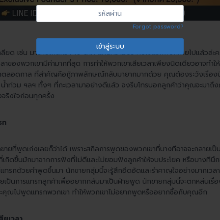
ใช้
รหัส
หรือ
ผ่าน
Forgot password?
ที่
อยู่
อีเมล
กลียด เช่น มาสายเกินกว่า 10 นาที แค่นี้ความประทับใจแรกพบก็หายไปแล้วล่ะ
เวลาของพวกเขามีค่ามากที่สุด การทำให้พวกเขาเสียเวลาเพียงนิดเดียวอาจทำใ
ดกาล ที่สำคัญคือกู้ภาพลักษณ์กลับมายากมากด้วย คุณต้องระวังเรื่องนี้ใ
น้ำท่วม ฯลฯ ทั้งๆ ที่กะเวลามาอย่างดีแล้ว จงรีบโทรบอกลูกค้าว่าคุณจะมาถึงภ
ริงใจก่อนทุกครั้ง
รก
ักขายที่พูดเก่งเลยก็ว่าได้ เพราะสกิลการพูดของพวกเขาที่บางทีอาจจะกลายเป
าที่เกิดขึ้นมักมาจากการฟังที่ไม่ดีและไม่ยอมฟังลูกค้าให้จบประโยค หรือบางที
ก็แทรกด้วยคำพูดขึ้นมา นักขายกลุ่มนี้จะรู้สึกอึดอัดและรำคาญใจอย่างมากเวลาท
เป็นการแทรกลูกค้าเพื่ออยากกลับมาเป็นฝ่ายพูด นักขายกลุ่มนี้จะตกหล่นเรื่อ
าะคุณไปพูดแทรกพวกเขา ทำให้พวกเขาไม่อยากพูดหรืออยากซื้อกับคุณอีก
เสียเวลา