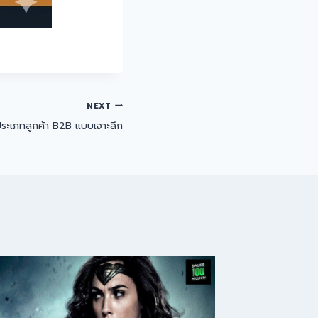
NEXT
์ประเภทลูกค้า B2B แบบเจาะลึก