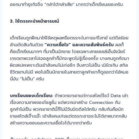
ออกมาทำธุรกิจจึง “กล้าได้กล้าเสีย” มากกว่าเด็กเรียนเยอะครับ
3. ใช้ตรรกะนำหน้าอารมณ์
เด็กเรียนถูกฝึกมาให้ใช้เหตุผลหรือตรรกะในการแก้โจทย์ แต่ดีลร้อย
ล้านตัดสินกันด้วย
“ความเชื่อใจ” และความสัมพันธ์ครับ
ผลก็
คือเด็กเรียนมากๆ ที่มาเป็นนักขาย โดยเฉพาะสายเซลล์เอ็นจิเนียร์
เกรดเทพเวลาไปเจอลูกค้าก็มักจะพูดไม่รู้เรื่องครั้ง บางคนถูกคัดมา
ผิดสเปคเพราะดันเข้าสังคมไม่เก่งอีก จีบสาวไม่เป็น เนิร์ดเกิน สกิล
ชีวิตแทบไม่มี พอไปเป็นนักขายในสายตาลูกค้าเขาก็ดูออกว่าไอ้หมอ
นี่มัน “ไม่เป็น” ครับ
บทเรียนของเด็กเรียน:
ถ้าพวกเขาเอาแต่กางสไลด์โชว์ Data เล่า
เรื่องความเทพของโซลูชั่น แต่พวกเขาสร้าง Connection กับ
ลูกค้าไม่เป็น พวกเขาชาตินี้ก็ไม่มีวันปิดดีลได้ครับ กลับกันคือนัก
ขายสไตล์เจ๊าะแจ๊ะ เข้าสังคมเก่งแต่ตรรกะอาจจะไม่ได้เทพมากกลับ
สร้างความชอบและความเชื่อใจได้มากกว่าครับ