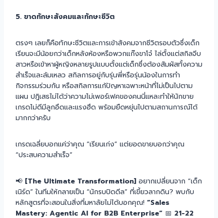
5. ขาดทักษะสังคมและทักษะชีวิต
ตรงๆ เลยก็คือทักษะชีวิตและการเข้าสังคมจากชีวิตรอบตัวซึ่งเด็ก
เรียนจะมีน้อยกว่าเด็กหลังห้องหรือพวกแก๊งขาโจ๋ ไล่ตั้งแต่สกิลจีบ
สาวหรือเข้าหาผู้หญิงหลายรูปแบบตั้งแต่เด็กซึ่งต้องสัมผัสทั้งความ
สำเร็จและล้มเหลว สกิลการอยู่กับรุ่นพี่หรือรุ่นน้องในการทำ
กิจกรรมร่วมกัน หรือสกิลการแก้ปัญหาเฉพาะหน้าที่ไม่เป็นไปตาม
แผน ปฎิเสธไม่ได้ว่าความไม่เพอร์เฟคของคนนี่แหละทำให้นักขาย
เกรดไม่ดีมีลูกอึดและแรงฮึด พร้อมยืดหยุ่นไปตามสถานการณ์ได้
มากกว่าครับ
เกรดเฉลี่ยบอกแค่ว่าคุณ “เรียนเก่ง” แต่ยอดขายบอกว่าคุณ
“ประสบความสำเร็จ”
📢
[The Ultimate Transformation]
อยากเปลี่ยนจาก “เด็ก
เนิร์ด” ในทีมให้กลายเป็น “นักรบปิดดีล” ที่เขี้ยวลากดิน? พบกับ
หลักสูตรที่จะสอนในสิ่งที่มหาลัยไม่ได้บอกคุณ!
“Sales
Mastery: Agentic AI for B2B Enterprise”
📅
21-22