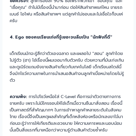
ข้อควรจำ:
ลูกค้าร้อยละ 90% ซื้อเพราะพวกเขา “ชอบคุณ” และ
“เชื่อคุณ” ถ้าไม่มีเรื่องนี้นำมาก่อน ต่อให้สินค้าเทพแค่ไหน ขายรถ
เบนซ์ ไอโฟน หรือสินค้าเทพๆ แต่ลูกค้าไม่ชอบและไม่เชื่อใจก็จบเห่
ครับ
4. Ego ของคนเรียนเก่งที่รู้เยอะจนลืมเป็น “นักฟังที่ดี”
เด็กเรียนมักจะรู้สึกว่าตัวเองฉลาด และเผลอไป “สอน” ลูกค้าโดย
ไม่รู้ตัว (ฮา) ไอ้เรื่องนี้ผมเจอมากับตัวครับ ด้วยความที่มันเก่งเกิน
และดูเนิร์ดแถมยังขายสินค้าเกี่ยวกับเทคโนโลยี เด็กเรียนสไตล์นี้
จึงมักโชว์ความเทพในการนำเสนอสินค้าจนลูกค้าเบื่อหน่ายโดยไม่รู้
ตัว
ความพัง:
การไปโชว์เหนือใส่ C-Level คือการฆ่าตัวตายทางการ
ขายครับ เพราะไม่มีใครชอบให้ไอ้เด็กเมื่อวานซืนมาสั่งสอน เรื่องนี้
เป็นศาสตร์ที่สำคัญมากๆ ในการเข้าาหาลูกค้าหลายระดับในสังคม
ไทย เรื่องนี้จึงเป็นเหตุผลสำคัญที่เด็กหลังห้องหรือนักเลงขาโจ๋มา
ก่อนจะรู้ว่าการให้เกียรติและอวยนาย ให้ความเคารพและนอบน้อม
นั้นเป็นสิ่งแรกที่มาเหนือกว่าความรู้ด้านสินค้าด้วยซ้ำครับ