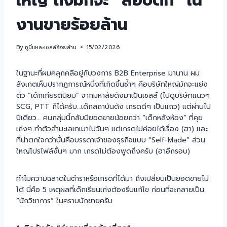
ใหญ่ ถึงมักจะ “สอบตก” ใน
งานขายร้อยล้าน
By
กูนี่แหละเซลล์ร้อยล้าน
15/02/2026
ในฐานะที่ผมคลุกคลีอยู่กับวงการ B2B Enterprise มานาน ผม
สังเกตเห็นปรากฏการณ์หนึ่งที่เกิดขึ้นซ้ำๆ คือบริษัทใหญ่มักจะแย่ง
ตัว “เด็กเกียรตินิยม” จากมหาลัยดังมาเป็นเซลล์ (ไปดูบริษัทแนวๆ
SCG, PTT ก็ได้ครับ…เด็กสถาบันดัง เกรดดีๆ เป็นแถว) แต่ผ่านไป
ปีเดียว… คนกลุ่มนี้กลับมียอดขายน้อยกว่า “เด็กหลังห้อง” ที่คุย
เก่งๆ ทำตัวสำมะเลเทเมาไปวันๆ แต่เกรดไม่ค่อยได้เรื่อง (ฮา) และ
ที่น่าตกใจกว่านั้นคือบรรดาเจ้าของธุรกิจแบบ “Self-Made” ส่วน
ใหญ่โปรไฟล์งั้นๆ มาก เกรดไม่ต้องพูดถึงครับ (ฮาอีกรอบ)
ทำไมความฉลาดในตำราหรือเกรดที่ได้มา ถึงเปลี่ยนเป็นยอดขายไม่
ได้ นี่คือ 5 เหตุผลที่เด็กเรียนเก่งต้องรีบแก้ไข ก่อนที่จะกลายเป็น
“นักวิชาการ” ในคราบนักขายครับ