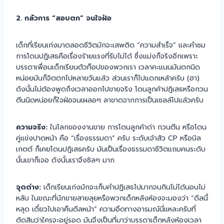
2. กลัวการ “สอบตก” จนใจฝ่อ
เด็กที่เรียนเก่งมาตลอดชีวิตมักจะเสพติด “ความสำเร็จ” และคำชม
การโดนปฏิเสธคือเรื่องร้ายแรงที่รับไม่ได้ ซึ่งแม่งก็จริงอีกเพราะ
บรรดาเพื่อนเด็กเรียนตัวท็อปของพวกเรา เวลาคะแนนมันตกนิด
หน่อยมันก็จิตตกไปหลายวันแล้ว ส่วนเราก็ไปแดกเหล้าครับ (ฮา)
ดังนั้นไม่ต้องพูดถึงเวลาออกไปขายจริง โดนลูกค้าปฎิเสธหรือกวน
ตีนนิดหน่อยก็ใจฝ่อจนเผลอๆ ลาขาดจากการเป็นเซลล์ไปแล้วครับ
ความจริง:
ในโลกของงานขาย การโดนลูกค้าด่า กวนตีน หรือโดน
คู่แข่งปาดหน้า คือ “เรื่องธรรมดา” ครับ ระดับเจ้าสัว CP หรือบิล
เกตต์ ก็เคยโดนปฎิเสธครับ มันเป็นเรื่องธรรมดาชีวิตแถมคนระดับ
นั้นเขาก็เจอ ดังนั้นเราจึงชิลๆ มาก
จุดต่าง:
เด็กเรียนเก่งมักจะเก็บคำปฏิเสธไปมากจนกินไม่ได้นอนไม่
หลับ ในขณะที่นักขายสายลุยหรือพวกเด็กหลังห้องจะมองว่า “ดีลนี้
หลุด เดี๋ยวไปเอาคืนดีลหน้า” ความอึดทางอารมณ์นี่แหละครับที่
ตัดสินว่าใครจะอยู่รอด มันจึงเป็นที่มาว่าบรรดาเด็กหลังห้องเวลา