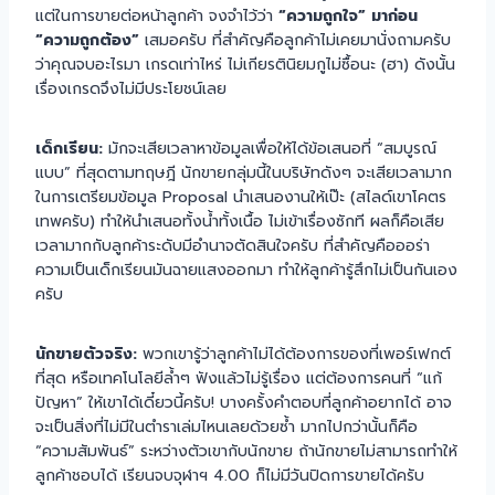
แต่ในการขายต่อหน้าลูกค้า จงจำไว้ว่า
“ความถูกใจ” มาก่อน
“ความถูกต้อง”
เสมอครับ ที่สำคัญคือลูกค้าไม่เคยมานั่งถามครับ
ว่าคุณจบอะไรมา เกรดเท่าไหร่ ไม่เกียรตินิยมกูไม่ซื้อนะ (ฮา) ดังนั้น
เรื่องเกรดจึงไม่มีประโยชน์เลย
เด็กเรียน:
มักจะเสียเวลาหาข้อมูลเพื่อให้ได้ข้อเสนอที่ “สมบูรณ์
แบบ” ที่สุดตามทฤษฎี นักขายกลุ่มนี้ในบริษัทดังๆ จะเสียเวลามาก
ในการเตรียมข้อมูล Proposal นำเสนองานให้เป๊ะ (สไลด์เขาโคตร
เทพครับ) ทำให้นำเสนอทั้งน้ำทั้งเนื้อ ไม่เข้าเรื่องซักที ผลก็คือเสีย
เวลามากกับลูกค้าระดับมีอำนาจตัดสินใจครับ ที่สำคัญคือออร่า
ความเป็นเด็กเรียนมันฉายแสงออกมา ทำให้ลูกค้ารู้สึกไม่เป็นกันเอง
ครับ
นักขายตัวจริง:
พวกเขารู้ว่าลูกค้าไม่ได้ต้องการของที่เพอร์เฟกต์
ที่สุด หรือเทคโนโลยีล้ำๆ ฟังแล้วไม่รู้เรื่อง แต่ต้องการคนที่ “แก้
ปัญหา” ให้เขาได้เดี๋ยวนี้ครับ! บางครั้งคำตอบที่ลูกค้าอยากได้ อาจ
จะเป็นสิ่งที่ไม่มีในตำราเล่มไหนเลยด้วยซ้ำ มากไปกว่านั้นก็คือ
“ความสัมพันธ์” ระหว่างตัวเขากับนักขาย ถ้านักขายไม่สามารถทำให้
ลูกค้าชอบได้ เรียนจบจุฬาฯ 4.00 ก็ไม่มีวันปิดการขายได้ครับ