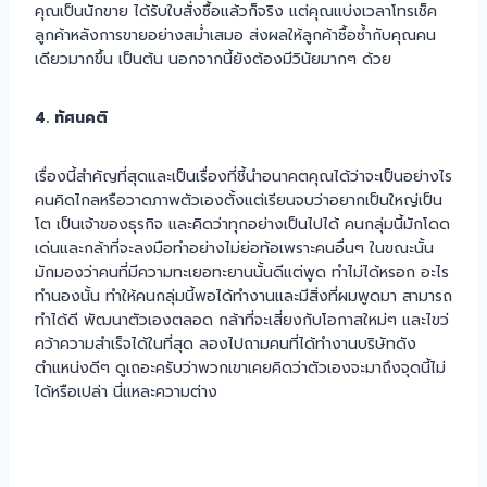
คุณเป็นนักขาย ได้รับใบสั่งซื้อแล้วก็จริง แต่คุณแบ่งเวลาโทรเช็ค
ลูกค้าหลังการขายอย่างสม่ำเสมอ ส่งผลให้ลูกค้าซื้อซ้ำกับคุณคน
เดียวมากขึ้น เป็นต้น นอกจากนี้ยังต้องมีวินัยมากๆ ด้วย
4. ทัศนคติ
เรื่องนี้สำคัญที่สุดและเป็นเรื่องที่ชี้นำอนาคตคุณได้ว่าจะเป็นอย่างไร
คนคิดไกลหรือวาดภาพตัวเองตั้งแต่เรียนจบว่าอยากเป็นใหญ่เป็น
โต เป็นเจ้าของธุรกิจ และคิดว่าทุกอย่างเป็นไปได้ คนกลุ่มนี้มักโดด
เด่นและกล้าที่จะลงมือทำอย่างไม่ย่อท้อเพราะคนอื่นๆ ในขณะนั้น
มักมองว่าคนที่มีความทะเยอทะยานนั้นดีแต่พูด ทำไม่ได้หรอก อะไร
ทำนองนั้น ทำให้คนกลุ่มนี้พอได้ทำงานและมีสิ่งที่ผมพูดมา สามารถ
ทำได้ดี พัฒนาตัวเองตลอด กล้าที่จะเสี่ยงกับโอกาสใหม่ๆ และไขว่
คว้าความสำเร็จได้ในที่สุด ลองไปถามคนที่ได้ทำงานบริษัทดัง
ตำแหน่งดีๆ ดูเถอะครับว่าพวกเขาเคยคิดว่าตัวเองจะมาถึงจุดนี้ไม่
ได้หรือเปล่า นี่แหละความต่าง