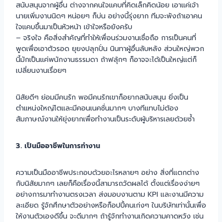
สนับสนุนจากผู้อื่น ต่างจากคนใจแคบที่คิดเล็กคิดน้อย เอาแค่เจ้า
นายเพิ่มงานนิดๆ หน่อยๆ ก็บ่น อย่างนี้รุ่งยาก ทีมจะพังถ้าเอาคน
ใจแคบขึ้นมาเป็นหัวหน้า เข้าใจหรือยังครับ
– จริงใจ คือสิ่งสำคัญที่ทำให้เพื่อนร่วมงานเชื่อถือ การเป็นคนที่
พูดเพื่อเอาตัวรอด ยุยงปลุกปั่น นินทาผู้อื่นลับหลัง ส่วนใหญ่พวก
นี้มักเป็นแค่พนักงานธรรมดา ถ้าฟลุ้กๆ ก็อาจจะได้เป็นใหญ่แต่ก็
เปลี่ยนงานเรื่อยๆ
นิสัยดีๆ ย่อมมีคนรัก พอมีคนรักเขาก็อยากสนับสนุน ยิ่งเป็น
ตำแหน่งใหญ่โตและมีคอนเนคชั่นมากๆ บางทีแทบไม่ต้อง
สัมภาษณ์งานให้ยุ่งยากเพื่อทำงานเป็นระดับผู้บริหารเลยด้วยซ้ำ
3. เป็นมืออาชีพในการทำงาน
ความเป็นมืออาชีพประกอบด้วยอะไรหลายๆ อย่าง สิ่งที่แตกต่าง
กับนิสัยมากๆ เลยก็คือเรื่องนี้สามารถวัดผลได้ ตั้งแต่เรื่องง่ายๆ
อย่างการมาทำงานตรงเวลา ส่งมอบงานตาม KPI และงานมีความ
ละเอียด รู้จักศึกษาตัวอย่างหรือก็อปปี้คนเก่งๆ ในบริษัทเท่านั้นเพื่อ
ให้งานตัวเองดีขึ้น จะดีมากๆ ถ้ารู้จักทำงานเกิดความคาดหวัง เช่น