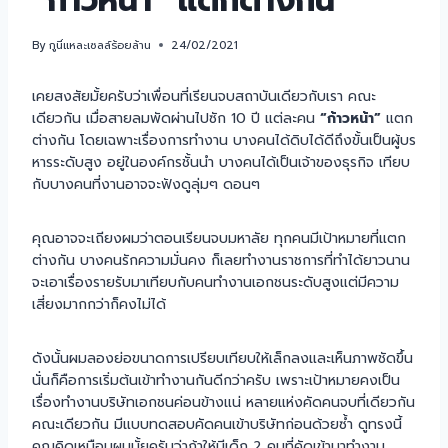
“ก้าวหน้า” แตกต่างกัน
By
กูนี่แหละเซลล์ร้อยล้าน
24/02/2021
เคยสงสัยมั้ยครับว่าเพื่อนที่เรียนจบสถาบันเดียวกับเรา คณะ
เดียวกัน เมื่อสายลมพัดผ่านไปซัก 10 ปี แต่ละคน
“ก้าวหน้า”
แตก
ต่างกัน โดยเฉพาะเรื่องการทำงาน บางคนได้ดิบได้ดีถึงขั้นเป็นผู้บร
หารระดับสูง อยู่ในองค์กรชั้นนำ บางคนได้เป็นเจ้าของธุรกิจ เทียบ
กับบางคนที่งานอาจจะฟังดูลุ่มๆ ดอนๆ
คุณอาจจะเถียงผมว่าตอนเรียนจบมหาลัย ทุกคนมีเป้าหมายที่แตก
ต่างกัน บางคนรักความมั่นคง ก็เลยทำงานราชการที่ทำได้ยาวนาน
จะเอาเรื่องรายรับมาเทียบกับคนทำงานเอกชนระดับสูงแต่มีความ
เสี่ยงมากกว่าก็คงไม่ได้
ดังนั้นผมลองย่อขนาดการเปรียบเทียบให้เล็กลงและเห็นภาพชัดขึ้น
นั่นก็คือการเริ่มต้นเข้าทำงานกันดีกว่าครับ เพราะเป้าหมายคงเป็น
เรื่องทำงานบริษัทเอกชนค่อนข้างแน่ หลายแห่งคัดคนจบที่เดียวกัน
คณะเดียวกัน มีแบบทดสอบคัดคนเข้าบริษัทก่อนด้วยซ้ำ ดูทรงนี้
คุณคิดเหมือนผมมั้ยครับว่าถ้าให้มีเด็ก 2 คนที่คัดเข้ามาทำงาน