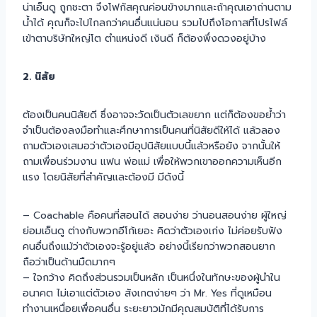
น่าเอ็นดู ถูกชะตา จึงโฟกัสคุณค่อนข้างมากและถ้าคุณเอาถ่านตาม
น้ำได้ คุณก็จะไปไกลกว่าคนอื่นแน่นอน รวมไปถึงโอกาสที่โปรไฟล์
เข้าตาบริษัทใหญ่โต ตำแหน่งดี เงินดี ก็ต้องพึ่งดวงอยู่บ้าง
2. นิสัย
ต้องเป็นคนนิสัยดี ซึ่งอาจจะวัดเป็นตัวเลขยาก แต่ก็ต้องขอย้ำว่า
จำเป็นต้องลงมือทำและศึกษาการเป็นคนที่นิสัยดีให้ได้ แล้วลอง
ถามตัวเองเสมอว่าตัวเองมีอุปนิสัยแบบนี้แล้วหรือยัง จากนั้นให้
ถามเพื่อนร่วมงาน แฟน พ่อแม่ เพื่อให้พวกเขาออกความเห็นอีก
แรง โดยนิสัยที่สำคัญและต้องมี มีดังนี้
– Coachable คือคนที่สอนได้ สอนง่าย ว่านอนสอนง่าย ผู้ใหญ่
ย่อมเอ็นดู ต่างกับพวกอีโก้เยอะ คิดว่าตัวเองเก่ง ไม่ค่อยรับฟัง
คนอื่นถึงแม้ว่าตัวเองจะรู้อยู่แล้ว อย่างนี้เรียกว่าพวกสอนยาก
ถือว่าเป็นด้านมืดมากๆ
– ใจกว้าง คิดถึงส่วนรวมเป็นหลัก เป็นหนึ่งในทักษะของผู้นำใน
อนาคต ไม่เอาแต่ตัวเอง สังเกตง่ายๆ ว่า Mr. Yes ที่ดูเหมือน
ทำงานเหนื่อยเพื่อคนอื่น ระยะยาวมักมีคุณสมบัติที่ได้รับการ