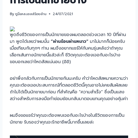
การเป็นนักขายบ้าง
By
กูนี่แหละเซลล์ร้อยล้าน
24/07/2021
พูดถึงชีวิตของการเป็นนักขายของผมตลอดช่วงเวลา 10 ปีที่ผ่าน
มา พูดได้เลยว่าผมนั้น
“ผ่านร้อนผ่านหนาว”
มาไม่มากก็น้อยครับ
เมื่อเทียบกับทุกๆ ท่าน ผมจึงอยากแชร์ให้กับคนรุ่นหลังว่าถ้าคุณ
เลือกเส้นทางนักขายนี้แล้วล่ะก็ ชีวิตคุณจะต้องเจอกับอะไรบ้าง
ขอบอกเลยว่าโหดสัสแน่นอน (อิอิ)
อย่าพึ่งกลัวกับการเป็นนักขายกันนะครับ คำว่าโหดสัสหมายความว่า
คุณจะต้องเจอประสบการณ์ที่ตลอดชีวิตนี้คุณอาจไม่เคยสัมผัสเลย
ถ้าไม่ได้เป็นนักขายมาก่อน ที่สำคัญคือ “ความสำเร็จ” ซึ่งเป็นแสง
สว่างสำหรับการลงมือทำย่อมย้อนกลับมาตอบแทนคุณอย่างคุ้มค่า
ผมจึงขอแชร์ว่าคุณจะต้องพบเจอกับอะไรบ้างในชีวิตของการเป็น
นักขาย รับรองว่าคุณจะรักอาชีพนี้มากขึ้นเลยล่ะ