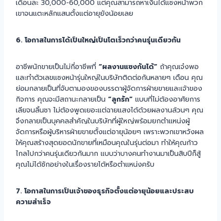
เดือนละ 30,000-60,000 แต่คุณสามารถหาเงินได้แซงหน้าพวก
เขาจนแตะหลักแสนตั้งแต่อายุยังน้อยเลย
6. โอกาสในการได้เป็นใหญ่เป็นโตเร็วกว่าคนรุ่นเดียวกัน
อาชีพนักขายเป็นไม่กี่อาชีพที่
“ผลงานแซงกันได้”
ถ้าคุณเจ๋งพอ
และทำตัวเลขแซงหน้ารุ่นใหญ่ในบริษัทติดต่อกันหลายๆ เดือน คุณ
ย่อมกลายเป็นที่จับตามองของบรรดาผู้จัดการฝ่ายขายและเจ้าของ
กิจการ คุณจะมีสถานะกลายเป็น
“ลูกรัก”
แบบที่ไม่ต้องอาศัยการ
เลียจนลิ้นชา ไม่ต้องพูดเยอะแต่ฉายแสงได้ด้วยผลงานล้วนๆ คุณ
จึงกลายเป็นบุคคลสำคัญในบริษัทที่ผู้ใหญ่พร้อมยกตำแหน่งผู้
จัดการหรือผู้บริหารฝ่ายขายตั้งแต่อายุน้อยๆ เพราะพวกเขาหวังผล
ให้คุณสร้างสุดยอดนักขายที่เหมือนคุณในรุ่นต่อมา ทำให้คุณก้าว
ไกลไปกว่าคนรุ่นเดียวกันมาก แบบว่าบางคนทำงานมาเป็นสิบปีก็สู้
คุณไม่ได้ซักอย่างในเรื่องรายได้หรือตำแหน่งครับ
7. โอกาสในการเป็นเจ้าของธุรกิจตั้งแต่อายุน้อยและประสบ
ความสำเร็จ