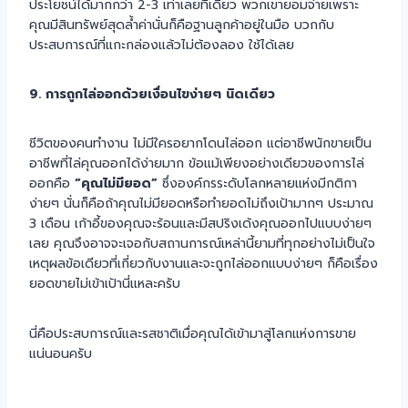
ประโยชน์ได้มากกว่า 2-3 เท่าเลยทีเดียว พวกเขายอมจ่ายเพราะ
คุณมีสินทรัพย์สุดล้ำค่านั่นก็คือฐานลูกค้าอยู่ในมือ บวกกับ
ประสบการณ์ที่แกะกล่องแล้วไม่ต้องลอง ใช้ได้เลย
9. การถูกไล่ออกด้วยเงื่อนไขง่ายๆ นิดเดียว
ชีวิตของคนทำงาน ไม่มีใครอยากโดนไล่ออก แต่อาชีพนักขายเป็น
อาชีพที่ไล่คุณออกได้ง่ายมาก ข้อแม้เพียงอย่างเดียวของการไล่
ออกคือ
“คุณไม่มียอด”
ซึ่งองค์กรระดับโลกหลายแห่งมีกติกา
ง่ายๆ นั่นก็คือถ้าคุณไม่มียอดหรือทำยอดไม่ถึงเป้ามากๆ ประมาณ
3 เดือน เก้าอี้ของคุณจะร้อนและมีสปริงเด้งคุณออกไปแบบง่ายๆ
เลย คุณจึงอาจจะเจอกับสถานการณ์เหล่านี้ยามที่ทุกอย่างไม่เป็นใจ
เหตุผลข้อเดียวที่เกี่ยวกับงานและจะถูกไล่ออกแบบง่ายๆ ก็คือเรื่อง
ยอดขายไม่เข้าเป้านี่แหละครับ
นี่คือประสบการณ์และรสชาติเมื่อคุณได้เข้ามาสู่โลกแห่งการขาย
แน่นอนครับ