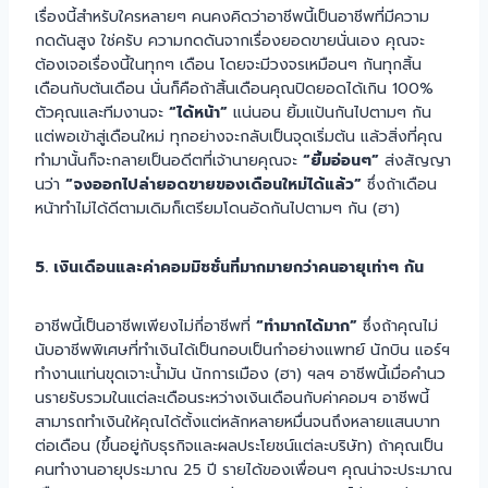
เรื่องนี้สำหรับใครหลายๆ คนคงคิดว่าอาชีพนี้เป็นอาชีพที่มีความ
กดดันสูง ใช่ครับ ความกดดันจากเรื่องยอดขายนั่นเอง คุณจะ
ต้องเจอเรื่องนี้ในทุกๆ เดือน โดยจะมีวงจรเหมือนๆ กันทุกสิ้น
เดือนกับต้นเดือน นั่นก็คือถ้าสิ้นเดือนคุณปิดยอดได้เกิน 100%
ตัวคุณและทีมงานจะ
“ได้หน้า”
แน่นอน ยิ้มแป้นกันไปตามๆ กัน
แต่พอเข้าสู่เดือนใหม่ ทุกอย่างจะกลับเป็นจุดเริ่มต้น แล้วสิ่งที่คุณ
ทำมานั้นก็จะกลายเป็นอดีตที่เจ้านายคุณจะ
“ยิ้มอ่อนๆ”
ส่งสัญญา
นว่า
“จงออกไปล่ายอดขายของเดือนใหม่ได้แล้ว”
ซึ่งถ้าเดือน
หน้าทำไม่ได้ดีตามเดิมก็เตรียมโดนอัดกันไปตามๆ กัน (ฮา)
5. เงินเดือนและค่าคอมมิชชั่นที่มากมายกว่าคนอายุเท่าๆ กัน
อาชีพนี้เป็นอาชีพเพียงไม่กี่อาชีพที่
“ทำมากได้มาก”
ซึ่งถ้าคุณไม่
นับอาชีพพิเศษที่ทำเงินได้เป็นกอบเป็นกำอย่างแพทย์ นักบิน แอร์ฯ
ทำงานแท่นขุดเจาะน้ำมัน นักการเมือง (ฮา) ฯลฯ อาชีพนี้เมื่อคำนว
นรายรับรวมในแต่ละเดือนระหว่างเงินเดือนกับค่าคอมฯ อาชีพนี้
สามารถทำเงินให้คุณได้ตั้งแต่หลักหลายหมื่นจนถึงหลายแสนบาท
ต่อเดือน (ขึ้นอยู่กับธุรกิจและผลประโยชน์แต่ละบริษัท) ถ้าคุณเป็น
คนทำงานอายุประมาณ 25 ปี รายได้ของเพื่อนๆ คุณน่าจะประมาณ