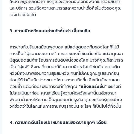
ใหม่ๆ อยู่ตลอดเวลา ซึ่งคุณจะต้องตอบโจทย์พวกเขาด้วยสินค้า
และบริการ รวมถึงความสามารถและความน่าเชื่อถือในตัวของคุณ
เองด้วยเช่นกัน
3. ความผิดหวังแบบซ้ำแล้วซ้ำเล่า เจ็บจนชิน
การขายก็เปรียบเสมือนฟุตบอล แม้แต่สุดยอดทีมของโลกก็ไม่มี
ทางเป็น “ผู้ชนะตลอดกาล” การขายเองก็เช่นเดียวกัน แม้ว่าคุณจะ
มีสุดยอดสินค้าหรือบริการอันดับหนึ่งของโลก บางทีคุณก็สามารถ
เป็น “ผู้แพ้” ซึ่งผลที่ตามมาก็คือความผิดหวังได้เช่นกัน ความผิด
หวังมักจะมาพร้อมความสุขสมหวัง คนที่ไม่เคยถูกปฎิเสธมาก่อน
ย่อมรู้ดีว่ามันเจ็บปวดขนาดไหน บางคนถึงขั้นเลิกเป็นนักขายเลย
ด้วยซ้ำ แต่นี่คือประสบการณ์ที่ทำให้คุณ
“แข็งแกร่งขึ้น” อ
ย่างที่
ไม่เคยเป็นมาก่อน คุณจะเรียนรู้ความผิดหวังเหล่านั้นแล้วเอามา
พัฒนาตัวเองให้กลายเป็นสุดยอดนักธุรกิจ คุณจะเรียนรู้และเข้าใจ
วิถีชีวิตว่าในโลกแห่งการขายกับธุรกิจนั้น อะไรๆ ก็เป็นไปได้ทั้งนั้น
4. ความกดดันเรื่องเป้าหมายและยอดขายทุกๆ เดือน