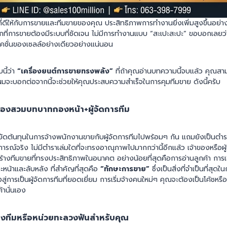
ที่ดีให้กับการขายและทีมขายของคุณ ประสิทธิภาพการทำงานยิ่งเพิ่มสูงขึ้นอย่
ี่การขายต้องมีระบบที่ชัดเจน ไม่มีการทำงานแบบ “สะเปะสะปะ” ขอบอกเลยว่
คชั่นของเซลล์อย่างเดียวอย่างแน่นอน
นี้ว่า
“เครื่องยนต์การขายทรงพลัง”
ที่ถ้าคุณอ่านบทความนี้จบแล้ว คุณสา
ผมจะบอกต่อจากนี้จะช่วยให้คุณประสบความสำเร็จในการคุมทีมขาย ดังนี้ครับ
ต้องสวมบทบาทกองหน้า+ผู้จัดการทีม
ะหยัดต้นทุนในการจ้างพนักงานขายกับผู้จัดการทีมไปพร้อมๆ กัน แถมยังเป็นตำราช
์จริง ไม่มีตำราเล่มใดที่จะทรงอาณุภาพไปมากกว่านี้อีกแล้ว เจ้าของหรือผู้จ
ร้างทีมขายที่ทรงประสิทธิภาพในอนาคต อย่างน้อยที่สุดคือการอ่านลูกค้า กา
ะหน้าและลับหลัง ที่สำคัญที่สุดคือ
“ทักษะการขาย”
ซึ่งเป็นสิ่งที่จำเป็นที่สุด
งสู่การเป็นผู้จัดการทีมที่ยอดเยี่ยม การเริ่มจ้างคนใหม่ๆ คุณจะต้องเป็นโค้ชหร
้านั่นเอง
องทีมหรือหน่วยทะลวงฟันสำหรับคุณ