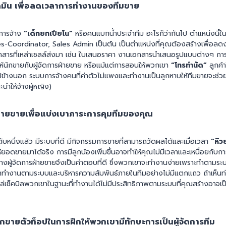
อดมิน เพื่อลดเวลาการทำงานของทีมขาย
การจ้าง
“เด็กยกเปียโน”
หรือคนแบกน้ำประจำทีม อะไรก็ว่ากันไป ตำแหน่งนี้ในอ
es-Coordinator, Sales Admin เป็นต้น เป็นตำแหน่งที่คุณต้องสร้างเพื่อลด
อกสารที่เหล่าเซลล์ส่งมา เช่น ใบเสนอราคา งานเอกสารนำเสนอรูปแบบต่างๆ กา
ห้นักขายกับผู้จัดการฝ่ายขาย หรือแม้แต่การสอนให้พวกเขา
“โทรทำนัด”
ลูกค้า
้างนอก ระบบการจ้างคนที่ค่าตัวไม่แพงและทำงานเป็นลูกหาบให้ทีมขายจะช่ว
นำให้จ้างผู้หญิง)
การฝ่ายขายเพื่อแบ่งเบาภาระการคุมทีมของคุณ
ะดับหนึ่งแล้ว มีระบบที่ดี มีกิจกรรมการขายที่สามารถวัดผลได้และเมื่อเวลา
“หิ
ให้ยอดขายมาได้จริง การมีลูกน้องเพิ่มขึ้นอาจทำให้คุณไม่มีเวลาและเหนื่อยกั
จ้างผู้จัดการฝ่ายขายจึงเป็นคำตอบที่ดี ซึ่งพวกเขาจะทำงานง่ายเพราะทำตามระ
าทำงานตามระบบและบริหารความสัมพันธ์ภายในทีมอย่างไม่มีแตกแถว ถ้าเห็นท่า
ช็คบิลพวกเขาในฐานะที่ทำงานได้ไม่มีประสิทธิภาพตามระบบที่คุณสร้างอาจเป็นว
ักขายตัวท็อปในการฝึกให้พวกเขามีทักษะการเป็นผู้จัดการทีม