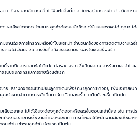
: ยิ่งพบลูกค้ามากก็ยิ่งได้ฝึกฝนสิ่งนี้มาก วัดผลด้วยการเข้าไปดูเด็กทำงา
า: ผลลัพธ์จากการนำเสนอ ลูกค้าต้องสนใจถึงจะทำใบเสนอราคาได้ คุณจะได้
มงานด้วยการโทรถามหรือเข้าไปเจอหน้า จำนวนครั้งของการติดตามงานเฉลี่ยจะ
ดการขายได้ วัดผลจากการบันทึกกิจกรรมตามงานลงในเซลล์รีพอร์ท
อนนี้รวมถึงการตอบข้อโต้แย้ง ต่อรองเจรจา ซึ่งวัดผลจากการรักษาผลกำไรแ
บทสรุปของกิจกรรมการขายตั้งแต่แรก
าย: สร้างกิจกรรมเข้าเยี่ยมลูกค้าเดิมเพื่อรักษาลูกค้าให้คงอยู่ เพิ่มโอกาสใน
คุณกำหนดจำนวนการเข้าเยี่ยม เช่น เดือนละครั้ง อาทิตย์ละครั้ง เป็นต้น
ทีมเสียเวลาและไม่ได้เงินจะต้องถูกตัดออกหรือลดขั้นตอนเหล่านี้ลง เช่น การปร
เวลากับงานเอกสารหรืองานทำใบเสนอราคา การกำหนดให้พนักงานต้องเสียเวลาต
าตอนเช้าไปเข้าพบลูกค้าในนัดแรก เป็นต้น