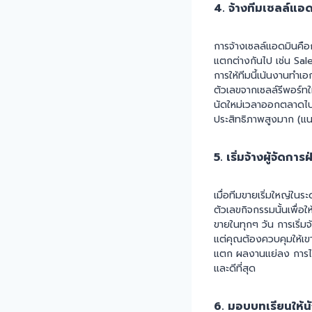
4. จ้างทีมเซลล์แ
การจ้างเซลล์แอดมินคือ
แตกต่างกันไป เช่น Sal
การให้ทีมนี้เน้นงานทำเ
ตัวเลขจากเซลล์รีพอร์ทใ
นัดใหม่เวลาออกตลาดไปข
ประสิทธิภาพสูงมาก (แนะ
5. เริ่มจ้างผู้จัด
เมื่อทีมขายเริ่มใหญ่ในร
ตัวเลขกิจกรรมนั้นเพื่อ
ขายในทุกๆ วัน การเริ่ม
แต่คุณต้องควบคุมให้เข
แตก ผลงานแย่ลง การไล่เ
และดีที่สุด
6. มอบบทเรียนให้น