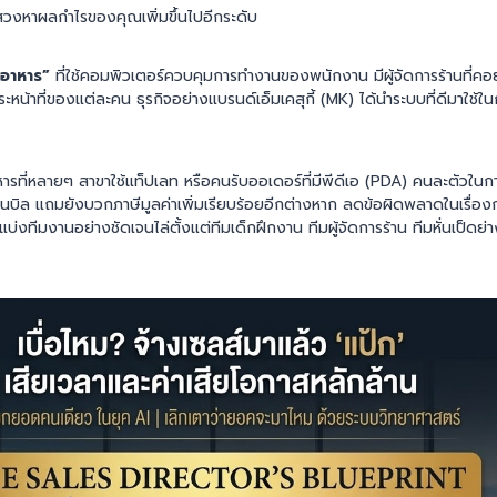
งหาผลกำไรของคุณเพิ่มขึ้นไปอีกระดับ
นอาหาร”
ที่ใช้คอมพิวเตอร์ควบคุมการทำงานของพนักงาน มีผู้จัดการร้านที่
น้าที่ของแต่ละคน ธุรกิจอย่างแบรนด์เอ็มเคสุกี้ (MK) ได้นำระบบที่ดีมาใช้ใน
าหารที่หลายๆ สาขาใช้แท็ปเลท หรือคนรับออเดอร์ที่มีพีดีเอ (PDA) คนละตัวในก
บิล แถมยังบวกภาษีมูลค่าเพิ่มเรียบร้อยอีกต่างหาก ลดข้อผิดพลาดในเรื่อ
บ่งทีมงานอย่างชัดเจนไล่ตั้งแต่ทีมเด็กฝึกงาน ทีมผู้จัดการร้าน ทีมหั่นเป็ดย