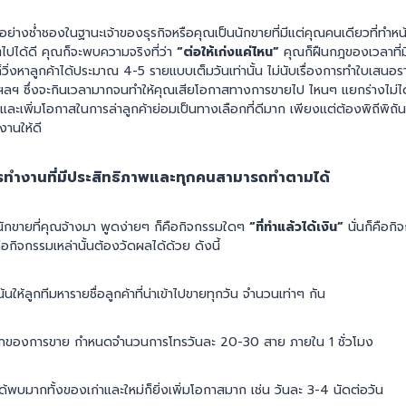
อย่างช่ำชองในฐานะเจ้าของธุรกิจหรือคุณเป็นนักขายที่มีแต่คุณคนเดียวที่ทำหน้
ตไปได้ดี คุณก็จะพบความจริงที่ว่า
“ต่อให้เก่งแค่ไหน”
คุณก็ฝืนกฎของเวลาที่มีอย
ก็วิ่งหาลูกค้าได้ประมาณ 4-5 รายแบบเต็มวันเท่านั้น ไม่นับเรื่องการทำใบเสนอรา
า ฯลฯ ซึ่งจะกินเวลามากจนทำให้คุณเสียโอกาสทางการขายไป ไหนๆ แยกร่างไม่ไ
ะและเพิ่มโอกาสในการล่าลูกค้าย่อมเป็นทางเลือกที่ดีมาก เพียงแต่ต้องพิถีพ
านให้ดี
รทำงานที่มีประสิทธิภาพและทุกคนสามารถทำตามได้
กขายที่คุณจ้างมา พูดง่ายๆ ก็คือกิจกรรมใดๆ
“ที่ทำแล้วได้เงิน”
นั่นก็คือกิจ
คือกิจกรรมเหล่านั้นต้องวัดผลได้ด้วย ดังนี้
้นให้ลูกทีมหารายชื่อลูกค้าที่น่าเข้าไปขายทุกวัน จำนวนเท่าๆ กัน
รกของการขาย กำหนดจำนวนการโทรวันละ 20-30 สาย ภายใน 1 ชั่วโมง
ได้พบมากทั้งของเก่าและใหม่ก็ยิ่งเพิ่มโอกาสมาก เช่น วันละ 3-4 นัดต่อวัน