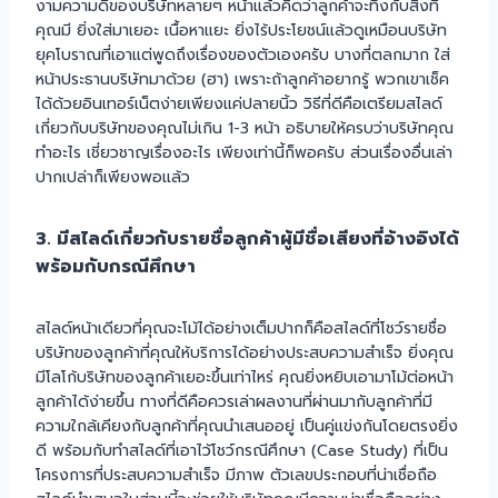
งามความดีของบริษัทหลายๆ หน้าแล้วคิดว่าลูกค้าจะทึ่งกับสิ่งที่
คุณมี ยิ่งใส่มาเยอะ เนื้อหาแยะ ยิ่งไร้ประโยชน์แล้วดูเหมือนบริษัท
ยุคโบราณที่เอาแต่พูดถึงเรื่องของตัวเองครับ บางที่ตลกมาก ใส่
หน้าประธานบริษัทมาด้วย (ฮา) เพราะถ้าลูกค้าอยากรู้ พวกเขาเช็ค
ได้ด้วยอินเทอร์เน็ตง่ายเพียงแค่ปลายนิ้ว วิธีที่ดีคือเตรียมสไลด์
เกี่ยวกับบริษัทของคุณไม่เกิน 1-3 หน้า อธิบายให้ครบว่าบริษัทคุณ
ทำอะไร เชี่ยวชาญเรื่องอะไร เพียงเท่านี้ก็พอครับ ส่วนเรื่องอื่นเล่า
ปากเปล่าก็เพียงพอแล้ว
3. มีสไลด์เกี่ยวกับรายชื่อลูกค้าผู้มีชื่อเสียงที่อ้างอิงได้
พร้อมกับกรณีศึกษา
สไลด์หน้าเดียวที่คุณจะโม้ได้อย่างเต็มปากก็คือสไลด์ที่โชว์รายชื่อ
บริษัทของลูกค้าที่คุณให้บริการได้อย่างประสบความสำเร็จ ยิ่งคุณ
มีโลโก้บริษัทของลูกค้าเยอะขึ้นเท่าไหร่ คุณยิ่งหยิบเอามาโม้ต่อหน้า
ลูกค้าได้ง่ายขึ้น ทางที่ดีคือควรเล่าผลงานที่ผ่านมากับลูกค้าที่มี
ความใกล้เคียงกับลูกค้าที่คุณนำเสนออยู่ เป็นคู่แข่งกันโดยตรงยิ่ง
ดี พร้อมกับทำสไลด์ที่เอาไว้โชว์กรณีศึกษา (Case Study) ที่เป็น
โครงการที่ประสบความสำเร็จ มีภาพ ตัวเลขประกอบที่น่าเชื่อถือ