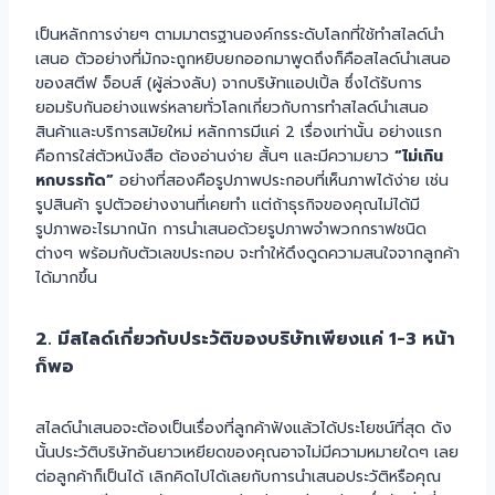
เป็นหลักการง่ายๆ ตามมาตรฐานองค์กรระดับโลกที่ใช้ทำสไลด์นำ
เสนอ ตัวอย่างที่มักจะถูกหยิบยกออกมาพูดถึงก็คือสไลด์นำเสนอ
ของสตีฟ จ็อบส์ (ผู้ล่วงลับ) จากบริษัทแอปเปิ้ล ซึ่งได้รับการ
ยอมรับกันอย่างแพร่หลายทั่วโลกเกี่ยวกับการทำสไลด์นำเสนอ
สินค้าและบริการสมัยใหม่ หลักการมีแค่ 2 เรื่องเท่านั้น อย่างแรก
คือการใส่ตัวหนังสือ ต้องอ่านง่าย สั้นๆ และมีความยาว
“ไม่เกิน
หกบรรทัด”
อย่างที่สองคือรูปภาพประกอบที่เห็นภาพได้ง่าย เช่น
รูปสินค้า รูปตัวอย่างงานที่เคยทำ แต่ถ้าธุรกิจของคุณไม่ได้มี
รูปภาพอะไรมากนัก การนำเสนอด้วยรูปภาพจำพวกกราฟชนิด
ต่างๆ พร้อมกับตัวเลขประกอบ จะทำให้ดึงดูดความสนใจจากลูกค้า
ได้มากขึ้น
2. มีสไลด์เกี่ยวกับประวัติของบริษัทเพียงแค่ 1-3 หน้า
ก็พอ
สไลด์นำเสนอจะต้องเป็นเรื่องที่ลูกค้าฟังแล้วได้ประโยชน์ที่สุด ดัง
นั้นประวัติบริษัทอันยาวเหยียดของคุณอาจไม่มีความหมายใดๆ เลย
ต่อลูกค้าก็เป็นได้ เลิกคิดไปได้เลยกับการนำเสนอประวัติหรือคุณ