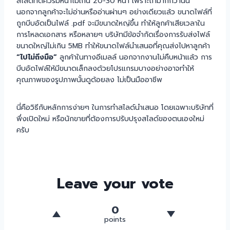
สไลด์ที่ดีควรมีหน้าไม่เกิน 20-30 หน้า เพราะถ้ามากกว่านั้น
นอกจากลูกค้าจะไม่อ่านหรืออ่านผ่านๆ อย่างเดียวแล้ว ขนาดไฟล์ที่
ถูกบีบอัดเป็นไฟล์ .pdf จะมีขนาดใหญ่ขึ้น ทำให้ลูกค้าเสียเวลาใน
การโหลดเอกสาร หรือหลายๆ บริษัทมีข้อจำกัดเรื่องการรับส่งไฟล์
ขนาดใหญ่ไม่เกิน 5MB ทำให้ขนาดไฟล์นำเสนอที่คุณส่งไปหาลูกค้า
“ไปไม่ถึงมือ”
ลูกค้าในทางอีเมลล์ นอกจากงานไม่คืบหน้าแล้ว การ
บีบอัดไฟล์ให้มีขนาดเล็กลงด้วยโปรแกรมบางอย่างอาจทำให้
คุณภาพของรูปภาพนั้นดูด้อยลง ไม่เป็นมืออาชีพ
นี่คือวิธีกับหลักการง่ายๆ ในการทำสไลด์นำเสนอ โดยเฉพาะบริษัทที่
พึ่งเปิดใหม่ หรือนักขายที่ต้องการปรับปรุงสไลด์ของตนเองใหม่
ครับ
Leave your vote
0
points