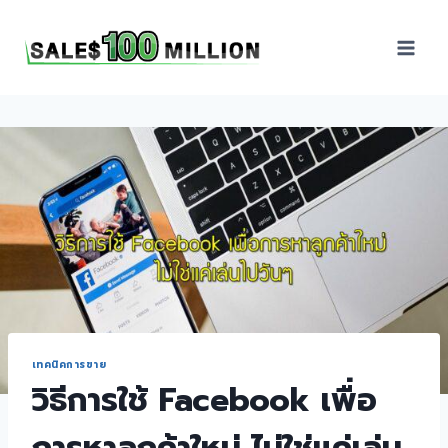
Sales100Million | วิธี
ขาย | อบรมสัมมนานัก
ขายภายในองค์กร | ที่
ปรึกษาการขาย | B2B
Sales | ประเทศไทย
เทคนิคการขาย
วิธีการใช้ Facebook เพื่อ