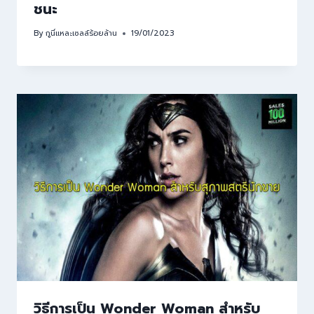
ชนะ
By
กูนี่แหละเซลล์ร้อยล้าน
19/01/2023
วิธีการเป็น Wonder Woman สำหรับ