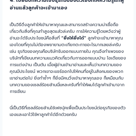
4. เขียนบทความเชิงธุรกิจของตัวเองที่ให้ความรู้แก่ผู้
อ่านแล้วลูกค้าจะเข้ามาเอง
เป็นวิธีดึงลูกค้าให้เข้ามาหาคุณและสามารถสร้างความน่าเชื่อถือ
เกี่ยวกับสิ่งที่คุณทำสูงสุดแล้วล่ะครับ การให้ความรู้โดยหวังว่าผู้
อ่านจะได้รับประโยชน์คือสิ่งที่
“ยิ่งให้ยิ่งได้”
ลูกค้าจะเข้ามาหาคุณ
เองโดยที่คุณไม่ต้องพยายามตะเกียกตะกายอะไรมากเลยล่ะครับ
เช่น ธุรกิจของคุณคือบริษัทรับออกแบบภายใน คุณจึงทำเพจของ
บริษัทที่เขียนบทความแนวคิดเกี่ยวกับการออกแบบบ้าน ไอเดียของ
การแต่งบ้าน เป็นต้น เมื่อผู้อ่านเข้ามาอ่านและเห็นว่าบทความของ
คุณมีประโยชน์ พวกเขาจะแชร์ออกไปให้คนที่อยู่ในสังคมของพวก
เขาอ่านต่อไป ยิ่งทำซ้ำๆ ก็ยิ่งมีคนวิ่งเข้ามาหาคุณเอง ก็เหมือนกับ
บทความของเซลล์ร้อยล้านนี่แหละครับที่ทำให้ผมได้ลูกค้าเข้ามาจาก
การเขียน
นี่เป็นวิธีที่เซลล์ร้อยล้านใช้เฟซบุ้คเพื่อเป็นประโยชน์ต่อธุรกิจของตัว
เองและเอาไว้ใช้หาลูกค้าได้อีกด้วยครับ