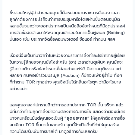
ซึ่งส่วนใหญ่ผู้ว่าจ้างของคุณก็คือหน่วยงานราชการนั่นเอง เวลา
ลูกค้าต้องการอะไรก็จะทำการประชุมหารือโดยผ่านขั้นตอนอนุมัติ
หลายขั้นจนกว่าจะออกประกาศเป็นหนังสือข้อกำหนดที่มีจุดประสงค์
การจัดซื้อจัดจ้างมาให้พวกคุณเข้าร่วมในการเป็นผู้เสนอ (Bidding)
นั่นเอง เช่น ประกาศจัดซื้อคอมพิวเตอร์ ซื้อแอร์ ทำถนน ฯลฯ
เรื่องนี้จึงเป็นที่มาว่าทำไมหน่วยงานราชการถึงทำอะไรชักช้าอยู่เรื่อย
ในความรู้สึกของคุณยังไงล่ะครับ (ฮา) เวลาอ่านดูเผินๆ คุณมักจะ
รู้สึกว่ากติกาหรือข้อกำหนดก็ค่อนข้างแฟร์ดี มีความยุติธรรม แต่
หลายๆ คนพอเข้าร่วมประมูล (Auction) ก็มักจะแพ้อยู่ร่ำไป ทั้งๆ
ที่ทำตาม TOR ทุกอย่าง คุณจึงเริ่มได้กลิ่นอะไรตุๆ ว่ามีอะไรบาง
อย่างแน่ๆ
และคุณอาจจะไม่ทราบอีกว่าการออกประกาศ TOR นั้น จริงๆ แล้ว
มีที่มาว่าทำไมลูกค้าถึงมีความต้องการในการซื้อ แสดงว่าต้องมีใคร
บางคนหรือแม้แต่คุณเองเป็นผู้
“จุดประกาย”
ให้ลูกค้าต้องการซื้อ
จนเขียน TOR ขึ้นมานั่นเองครับ จุดนี้จึงเป็นสิ่งที่ทำให้คุณสร้าง
ความได้เปรียบในการขายได้ มาดูวิธีการกันเลยครับ