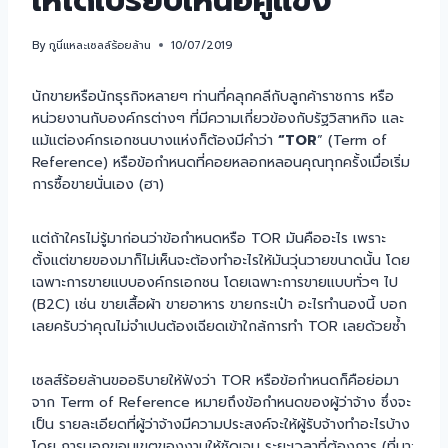
ให้ได้เปรียบเหนือคู่แข่ง
By
กูนี่แหละเซลล์ร้อยล้าน
10/07/2019
นักขายหรือนักธุรกิจหลายๆ ท่านที่คลุกคลีกับลูกค้าราชการ หรือ
หน่วยงานกับองค์กรต่างๆ ที่มีความเกี่ยวข้องกับรัฐวิสาหกิจ และ
แม้แต่องค์กรเอกชนบางแห่งก็ต้องมีคำว่า
“TOR
” (Term of
Reference) หรือข้อกำหนดที่คอยหลอกหลอนคุณทุกครั้งเมื่อเริ่ม
การซื้อขายนั่นเอง (ฮา)
แต่ถ้าใครไม่รู้มาก่อนว่าข้อกำหนดหรือ TOR มันคืออะไร เพราะ
ตั้งแต่ขายของมาก็ไม่เห็นจะต้องทำอะไรให้มันวุ่นวายขนาดนั้น โดย
เฉพาะการขายแบบองค์กรเอกชน โดยเฉพาะการขายแบบทั่วๆ ไป
(B2C) เช่น ขายเสื้อผ้า ขายอาหาร ขายกระเป๋า อะไรทำนองนี้ บอก
เลยครับว่าคุณไม่จำเปนต้องเฉียดเข้าใกล้การทำ TOR เลยด้วยซ้ำ
เซลส์ร้อยล้านขออธิบายให้ฟังว่า TOR หรือข้อกำหนดก็คือย่อมา
จาก Term of Reference หมายถึงข้อกําหนดของผู้ว่าจ้าง ซึ่งจะ
เป็น รายละเอียดที่ผู้ว่าจ้างมีความประสงค์จะให้ผู้รับจ้างทําอะไรบ้าง
โดย การบอกขอบเขตของงานให้ชัดเจน ระยะเวลาที่ต้องการ (ที่มา: