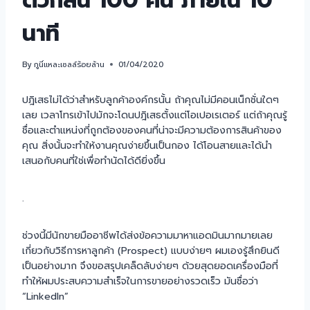
ตัวกลั่น 100 คน ภายใน 10
นาที
By
กูนี่แหละเซลล์ร้อยล้าน
01/04/2020
ปฎิเสธไม่ได้ว่าสำหรับลูกค้าองค์กรนั้น ถ้าคุณไม่มีคอนเน็กชั่นใดๆ
เลย เวลาโทรเข้าไปมักจะโดนปฎิเสธตั้งแต่โอเปอเรเตอร์ แต่ถ้าคุณรู้
ชื่อและตำแหน่งที่ถูกต้องของคนที่น่าจะมีความต้องการสินค้าของ
คุณ สิ่งนั้นจะทำให้งานคุณง่ายขึ้นเป็นกอง ได้โอนสายและได้นำ
เสนอกับคนที่ใช่เพื่อทำนัดได้ดียิ่งขึ้น
.
ช่วงนี้มีนักขายมืออาชีพได้ส่งข้อความมาหาแอดมินมากมายเลย
เกี่ยวกับวิธีการหาลูกค้า (Prospect) แบบง่ายๆ ผมเองรู้สึกยินดี
เป็นอย่างมาก จึงขอสรุปเคล็ดลับง่ายๆ ด้วยสุดยอดเครื่องมือที่
ทำให้ผมประสบความสำเร็จในการขายอย่างรวดเร็ว มันชื่อว่า
“LinkedIn”