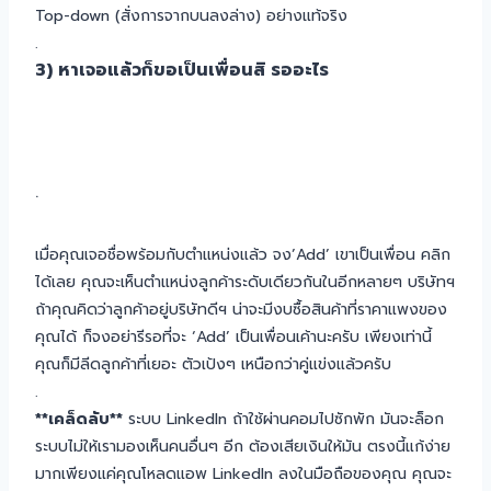
Top-down (สั่งการจากบนลงล่าง) อย่างแท้จริง
.
3) หาเจอแล้วก็ขอเป็นเพื่อนสิ รออะไร
.
เมื่อคุณเจอชื่อพร้อมกับตำแหน่งแล้ว จง’Add’ เขาเป็นเพื่อน คลิก
ได้เลย คุณจะเห็นตำแหน่งลูกค้าระดับเดียวกันในอีกหลายๆ บริษัทฯ
ถ้าคุณคิดว่าลูกค้าอยู่บริษัทดีฯ น่าจะมีงบซื้อสินค้าที่ราคาแพงของ
คุณได้ ก็จงอย่ารีรอที่จะ ‘Add’ เป็นเพื่อนเค้านะครับ เพียงเท่านี้
คุณก็มีลีดลูกค้าที่เยอะ ตัวเป้งๆ เหนือกว่าคู่แข่งแล้วครับ
.
**เคล็ดลับ**
ระบบ LinkedIn ถ้าใช้ผ่านคอมไปซักพัก มันจะล็อก
ระบบไม่ให้เรามองเห็นคนอื่นๆ อีก ต้องเสียเงินให้มัน ตรงนี้แก้ง่าย
มากเพียงแค่คุณโหลดแอพ LinkedIn ลงในมือถือของคุณ คุณจะ