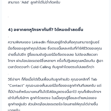
สามารถ ‘Add’ ลูกค้าได้ไม่จำกัดครับ
.
4) อยากยกหูโทรหาทันที? ได้หมดถ้าสดชื่น
.
ความพิเศษของ LinkedIn ที่ซ่อนอยู่อีกอันคือคุณสามารถรู้เบอร์
มือถือของลูกค้าคุณได้เลย ซึ่งตรงนี้แหละครับที่ทำให้ชีวิตของคุณ
ง่ายขึ้นไปอีก รู้ชื่อแถมยังรู้เบอร์มือถือตรงเลย ไม่ต้องเสียเวลา
โทรฯ ผ่านโอเปอเรเตอร์ซึ่งหลายๆ ครั้งก็ปฎิเสธคุณเหมือนกัน สู้เอา
เวลาวัดดวงทำ Cold-Calling กับลูกค้าโดยตรงไปเลยดีกว่า
.
วิธีง่ายๆ ก็คือเมื่อได้เป็นเพื่อนกับลูกค้าแล้ว คุณจงคลิกที่ Tab
“Contact” คุณจะมองเห็นเบอร์มือถือของลูกค้าทันทีเลยครับ แต่
ก็มีบ้างสำหรับบางคนที่ไม่ได้ใส่ข้อมูลตรงนี้เอาไว้ คุณก็เพียงโทรฯ
เข้าไปที่บริษัทฯ ลูกค้าโดยตรง ในเมื่อคุณรู้ชื่อและตำแหน่งของ
ลูกค้าอยู่แล้ว ส่วนใหญ่โอเปอเรเตอร์จะโอนสายให้คุณได้ง่ายขึ้น
มากครับ