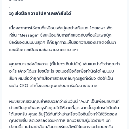
.
5) ส่งข้อความไปหาเลยก็ยังได้
.
เนื่องจากการใช้งานที่เหมือนเฟสบุ้คอย่างกับแกะ โดยเฉพาะฟัง
ก์ชั่น “Message” ซึ่งเหมือนกับการทักแชตกับเพื่อนในเฟสบุ้ค
ข้อดีของมันแบบสุดๆ ก็คือลูกค้าจะเห็นข้อความของเราเด้งขึ้นมา
และมีโอกาสเปิดอ่านข้อความจากเรามากๆ
.
คุณสามารถส่งข้อความ (ที่ไม่ยาวเกินไปนัก) เช่นแนะนำตัวว่าคุณทำ
อะไร เค้าจะได้ประโยชน์อะไร ขอเบอร์มือถือเพื่อทำนัดได้ไหมแบบ
สั้นๆ ผมเชื่อว่าลูกค้ามีโอกาสตอบกลับคุณสูงทีเดียว ต่อให้เป็น
ระดับ CEO เค้าก็จะตอบคุณกลับมาครับในบางโอกาส
ผมขอเชิญชวนคุณสำหรับเวลาว่างในวันนี้ ‘Add’ เป็นเพื่อนกับคนที่
น่าจะเป็นลูกค้าของธุรกิจคุณได้ให้มากที่สุด จากนั้นลุยโทรทำนัดกัน
ได้เลยครับ คุณจะรับรู้ได้ทันทีว่าเจ้าเครื่องมือชิ้นนี้จะทำให้ชีวิตของ
คุณง่ายขึ้น ลดเวลาลงได้มหาศาล ชกมวยข้ามรุ่นได้ง่ายๆ แค่
ปลายนิ้ว แล้วอย่าลืมกลับมาแชร์ผลลัพธ์ให้ผมทราบด้วยนะครับ