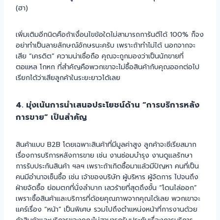
(ฮา)
เพิ่มเติมอีกนิดคือถ้าเงื่อนไขข้อใดไม่สามารถการันตีได้ 100% ก็จง
อย่าทำเป็นลายลักษณ์อักษรนะครับ เพราะถ้าทำไม่ได้ นอกจากจะ
เสีย “เครดิต” ความน่าเชื่อถือ คุณจะถูกมองว่าเป็นนักขายที่
ตอแหล โกหก ที่สำคัญคือพวกเขาจะไม่ซื้อสินค้ากับคุณออกต่อไป
เรียกได้ว่าเสียลูกค้าในระยะยาวได้เลย
4. มุ่งเน้นการนำเสนอประโยชน์ด้าน “การบริการหลัง
การขาย” เป็นสำคัญ
สินค้าแบบ B2B โดยเฉพาะสินค้าที่มีมูลค่าสูง ลูกค้าจะซีเรียสมาก
เรื่องการบริการหลังการขาย เช่น งานซ่อมบำรุง งานดูแลรักษา
การรับประกันสินค้า ฯลฯ เพราะถ้าเกิดซื้อมาแล้วมีปัญหา คนที่เป็น
คนมีอำนาจเซ็นซื้อ เช่น เจ้าของบริษัท ผู้บริหาร ผู้จัดการ ไปจนถึง
ฝ่ายจัดซื้อ ย่อมตกที่นั่งลำบาก เลวร้ายที่สุดถึงขั้น “โดนไล่ออก”
เพราะซื้อสินค้าและบริการที่ด้อยคุณภาพจากคุณได้เลย พวกเขาจะ
แคร์เรื่อง “หน้า” เป็นพิเศษ รวมไปถึงตำแหน่งหน้าที่การงานด้วย