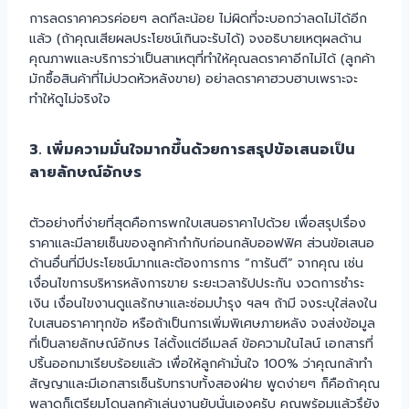
การลดราคาควรค่อยๆ ลดทีละน้อย ไม่ผิดที่จะบอกว่าลดไม่ได้อีก
แล้ว (ถ้าคุณเสียผลประโยชน์เกินจะรับได้) จงอธิบายเหตุผลด้าน
คุณภาพและบริการว่าเป็นสาเหตุที่ทำให้คุณลดราคาอีกไม่ได้ (ลูกค้า
มักซื้อสินค้าที่ไม่ปวดหัวหลังขาย) อย่าลดราคาฮวบฮาบเพราะจะ
ทำให้ดูไม่จริงใจ
3. เพิ่มความมั่นใจมากขึ้นด้วยการสรุปข้อเสนอเป็น
ลายลักษณ์อักษร
ตัวอย่างที่ง่ายที่สุดคือการพกใบเสนอราคาไปด้วย เพื่อสรุปเรื่อง
ราคาและมีลายเซ็นของลูกค้ากำกับก่อนกลับออฟฟิศ ส่วนข้อเสนอ
ด้านอื่นที่มีประโยชน์มากและต้องการการ “การันตี” จากคุณ เช่น
เงื่อนไขการบริหารหลังการขาย ระยะเวลารัปประกัน งวดการชำระ
เงิน เงื่อนไขงานดูแลรักษาและซ่อมบำรุง ฯลฯ ถ้ามี จงระบุใส่ลงใน
ใบเสนอราคาทุกข้อ หรือถ้าเป็นการเพิ่มพิเศษภายหลัง จงส่งข้อมูล
ที่เป็นลายลักษณ์อักษร ไล่ตั้งแต่อีเมลล์ ข้อความในไลน์ เอกสารที่
ปริ้นออกมาเรียบร้อยแล้ว เพื่อให้ลูกค้ามั่นใจ 100% ว่าคุณกล้าทำ
สัญญาและมีเอกสารเซ็นรับทราบทั้งสองฝ่าย พูดง่ายๆ ก็คือถ้าคุณ
พลาดก็เตรียมโดนลูกค้าเล่นงานยับนั่นเองครับ คุณพร้อมแล้วรึยัง