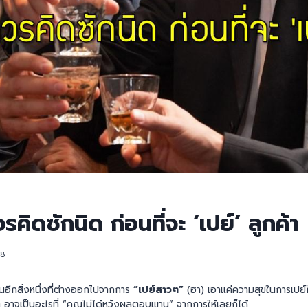
วรคิดซักนิด ก่อนที่จะ ‘เปย์’ ลูกค้า
18
เป็นอีกสิ่งหนึ่งที่ต่างออกไปจากการ
“เปย์สาวๆ”
(ฮา) เอาแค่ความสุขในการเปย์ก
 อาจเป็นอะไรที่ “คุณไม่ได้หวังผลตอบแทน” จากการให้เลยก็ได้