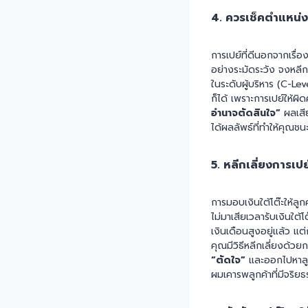
4. ควรเช็คตำแหน่งลู
การเปย์ที่ดีนอกจากเรื่
อย่างระมัดระวัง จงหลีก
ในระดับผู้บริหาร (C-Le
ก็ได้ เพราะการเปย์ให้ผิ
อำนาจตัดสินใจ”
ผลเสีย
ได้ผลลัพธ์ที่ทำให้คุณช
5. หลีกเลี่ยงการเปย
การมอบเงินใต้โต๊ะให้ลูก
ไม่มาเสียเวลารับเงินใต
เงินเดือนสูงอยู่แล้ว แ
คุณมีวิธีหลีกเลี่ยงด้ว
“ตัดใจ”
และออกไปหาลูกค
ผมเคารพลูกค้าที่มีจริยธ