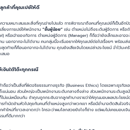
กค้าที่คุณเปย์ให้ดี
องความเหมาะสมและสิ่งที่คุณจ่ายไปแล้ว การพิจารณาถึงคนที่คุณเปย์ก็เป็นอีกปัจ
เลี่ยงการเปย์ให้พนักงาน
“ชั้นผู้น้อย”
เช่น ตำแหน่งไม่ถึงระดับผู้จัดการ หรือถ
vel) หรือเจ้าของกิจการ ตำแหน่งผู้จัดการ (Manager) ก็ถือว่ายังเล็กและอาจจะ
ดคน นอกจากจะไม่ได้งาน คนกลุ่มนี้จะเริ่มอยากให้คุณเปย์ต่อไปเรื่อยๆ พร้อมส่งข
สุดท้ายก็คือนอกจากจะไม่ได้งาน คุณยังเสียเงินโดยเปล่าประโยชน์ จำไว้นะครับ
นะเสมอ
์เงินใต้โต๊ะทุกกรณี
ค้าถือว่าเป็นสิ่งที่ผิดจริยธรรมทางธุรกิจ (Business Ethics) โดยเฉพาะธุรกิจ
้โต๊ะแน่นอน ส่วนใหญ่จะเป็นพนักงานระดับกลางถึงล่าง ส่วนพนักงานระดับสูงม
ต่ก็ไม่แน่เหมือนกัน ถ้าคุณถูกกระซิบจากลูกค้าบางรายว่าให้คุณมอบผลประโยชน
ยการทำนัดข้ามหัวไปคุยกับคนที่ตำแหน่งสูงกว่าพวกเขา หรือมีอำนาจตัดสินใจจริ
้าใหม่ที่ขาวสะอาดกว่า ใครจะว่าผมโลกสวยยังไงก็ช่าง แต่ผมไม่เคยมอบเงินใ
รรมที่ดีมากกว่า