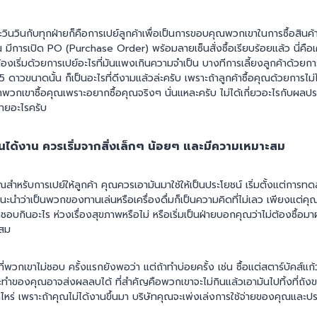
ดและวินวินกับทุกฝ่ายก็คือการเปย์ลูกค้าเพื่อเป็นการขอบคุณพวกเขาในการซื้อส
 มีการเปิด PO (Purchase Order) พร้อมลายเซ็นสั่งซื้อเรียบร้อยแล้ว นี่คือเค
นต้องเริ่มด้วยการเปย์อะไรที่มันแพงเกินความจำเป็น บางทีการเลี้ยงลูกค้าด้วย
 ดาวขนาดนั้น ก็เป็นอะไรที่ดีงามแล้วล่ะครับ เพราะถ้าลูกค้าซื้อคุณด้วยการไม
พวกเขาซื้อคุณเพราะอยากซื้อคุณจริงๆ นั่นแหละครับ ไม่ได้เกี่ยวอะไรกับผลปร
ยหายอะไรครับ
อนได้งาน ควรเริ่มจากสิ่งเล็กๆ น้อยๆ และมีความเหมาะสม
สำหรับการเปย์ให้ลูกค้า คุณควรเอามันมาใช้ให้เป็นประโยชน์ เริ่มตั้งแต่การ
นะนำว่าเป็นพวกของทานเล่นหรือเครื่องดื่มก็เป็นความคิดที่ไม่เลว เพียงแต่คุณ
ชอบกินอะไร ห่วงเรื่องสุขภาพหรือไม่ หรือเริ่มเป็นฝ่ายบอกคุณว่าไม่ต้องซื้อม
ะสม
ที่พวกเขาไม่ชอบ ครั้งแรกยังพอว่า แต่ถ้าทำบ่อยครั้ง เช่น ซื้อแต่สตาร์บัคส์แก
ทำของคุณอาจส่งผลลบได้ ที่สำคัญคือพวกเขาจะไม่กินแล้วเอามันไปทิ้งที่ถังข
ไหร่ เพราะถ้าคุณไม่ได้งานขึ้นมา บริษัทคุณจะเพ่งเล่งการใช้จ่ายของคุณและประ