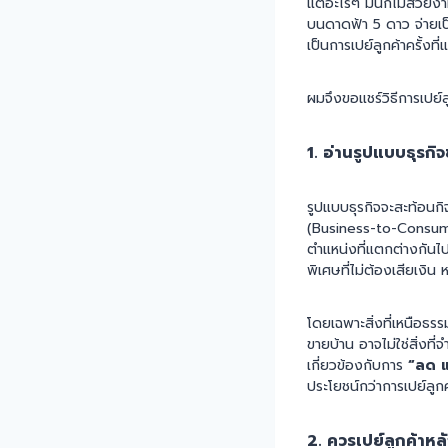
แต่อะไรๆ มันก็ไม่สวยงา
บนดาดฟ้า 5 ดาว จ่ายเป็นห
เป็นการเปย์ลูกค้าครั้งที
ผมจึงขอแชร์วิธีการเปย์
1. อ่านรูปแบบธุรก
รูปแบบธุรกิจจะสะท้อนก
(Business-to-Consumer
ตำแหน่งที่แตกต่างกันไ
พิเศษที่ไม่ต้องเสียเงิ
โดยเฉพาะสิ่งที่เหนือธร
ขายบ้าน อาจไม่ใช่สิ่งที่
เกี่ยวข้องกับการ
“ลด 
ประโยชน์กว่าการเปย์ลูก
2. ควรเปย์ลูกค้าหล