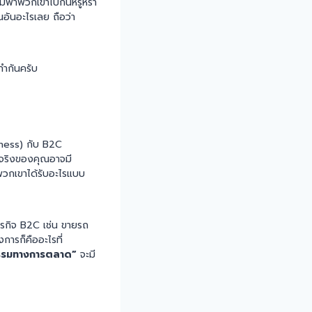
 ผมพาพวกเขาไปกินหรูหรา
็นอันอะไรเลย ถือว่า
ทำกันครับ
iness) กับ B2C
วจริงของคุณอาจมี
้พวกเขาได้รับอะไรแบบ
ุรกิจ B2C เช่น ขายรถ
งการก็คืออะไรที่
รรมทางการตลาด”
จะมี