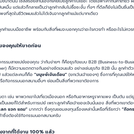
มขนาดนั้น เซลล์ร้อยล้านเองก็เคยเปย์ลูกค้าไปเยอะ โดยเฉพาะค่ากินค่าเที่ยว
มื่น แต่แล้วก็กลายเป็นว่าลูกค้ากลับไม่ซื้อซะงั้น ทั้งๆ ที่ดีลก็ยังไม่เป็นชิ้นเป
่แพงที่สุดในชีวิตผมแล้วไม่ได้เงินจากลูกค้าแม้แต่บาทเดียว
ลูกค้าแบบมืออาชีพ พร้อมกับสิ่งที่ผมจะบอกคุณว่าอะไรควรทำ หรืออะไรไม่ควร
ิจของคุณให้ขาดก่อน
ิจกรรมสายเปย์ของคุณ ว่ากันง่ายๆ ก็คือธุรกิจแบบ B2B (Business-to-Bus
) ก็มีความแตกตางกันอย่างชัดเจนแล้ว อย่างเช่นธุรกิจ B2B นั้น ลูกค้าตั
ป แล้วแต่ละคนก็คือ
“มนุษย์เงินเดือน”
(ยกเว้นเจ้าของฯ) ซึ่งการที่คุณเปย์ให
น หรือกิจกรรมนอกสนามอื่นๆ ย่อมเป็นสิ่งที่พวกเขาต้องการ
รมดา เช่น พาพวกเขาไปเที่ยวเมืองนอก หรือกินอาหารหรูราคาแพง เป็นต้น แต่ธ
จำเป็นเลยก็ได้สำหรับการเปย์ เพราะลูกค้าคือเจ้าของเงินนั่นเอง สิ่งที่พวกเขาต้อ
แลก แจก แถม”
มากกว่า ซึ่งคุณยอมลงทุนเรื่องเหล่านั้นหรือที่เรียกว่า
“กิจก
ค้าซึ่งต้องใช้กิจกรรมนอกสนามครับ
ังจากที่ได้งาน 100% แล้ว