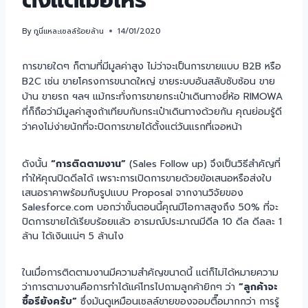
ตั้งแต่เมื่อไหร่
By
กูนี่แหละเซลล์ร้อยล้าน
14/01/2020
การขายใดๆ ก็ตามที่มีมูลค่าสูง ไม่ว่าจะเป็นการขายแบบ B2B หรือ
B2C เช่น ขายโครงการขนาดใหญ่ ขายระบบอันสลับซับซ้อน ขาย
บ้าน ขายรถ ฯลฯ แม้กระทั่งการขายกระเป๋าเดินทางยี่ห้อ RIMOWA
ที่ก็ถือว่ามีมูลค่าสูงถ้าเทียบกับกระเป๋าเดินทางด้วยกัน คุณย่อมรู้ดี
ว่าคงไม่ง่ายนักที่จะปิดการขายได้ตั้งแต่วันแรกที่เจอหน้า
ดังนั้น
“การติดตามงาน”
(Sales Follow up) จึงเป็นวิธีสำคัญที่
ทำให้คุณปิดดีลได้ เพราะการเปิดการขายด้วยข้อเสนอหรือส่งใบ
เสนอราคาพร้อมกับรูปแบบ Proposal จากงานวิจัยของ
Salesforce.com บอกว่าขั้นตอนนี้คุณมีโอกาสสูงถึง 50% ที่จะ
ปิดการขายได้เรียบร้อยแล้ว อารมณ์ประมาณมีดีล 10 ดีล ดีลละ 1
ล้าน ได้เงินแน่ๆ 5 ล้านไง
ในเมื่อการติดตามงานมีความสำคัญขนาดนี้ แต่ก็ไม่ได้หมายความ
ว่าการตามงานคือการทำได้แค่โทรไปถามลูกค้ายิกๆ ว่า
“ลูกค้าจะ
ซื้อรึยังครับ”
ซึ่งมันดูเหมือนเซลล์ขายของจอมตื๊อมากกว่า การรู้