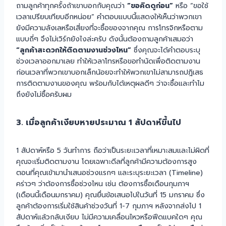
ถามลูกค้าทุกครั้งถ้าเขาบอกกับคุณว่า
“ขอคิดดูก่อน”
หรือ “ขอใช้
เวลาเปรียบเทียบอีกหน่อย” คำตอบแบบนี้แสดงให้เห็นว่าพวกเขา
ยังมีความลังเลหรือเสี่ยงที่จะซื้อของจากคุณ การโทรจิกหรือตาม
แบบถี่ๆ จึงไม่เวิร์กยังไงล่ะครับ ดังนั้นต้องถามลูกค้าเสมอว่า
“ลูกค้าสะดวกให้ติดตามงานช่วงไหน”
ซึ่งคุณจะได้คำตอบระบุ
ช่วงเวลาออกมาเลย ทำให้เวลาโทรหรือขอทำนัดเพื่อติดตามงาน
ก่อนเวลาที่พวกเขาบอกเล็กน้อยจะทำให้พวกเขาไม่สามารถปฎิเสธ
การติดตามงานของคุณ พร้อมกับได้เหตุผลดีๆ ว่าจะซื้อและทำไม
ถึงยังไม่ซื้อครับผม
3. เมื่อลูกค้าเงียบหายประมาณ 1 สัปดาห์ขึ้นไป
1 สัปดาห์หรือ 5 วันทำการ ถือว่าเป็นระยะเวลาที่เหมาะสมและไม่ผิดที่
คุณจะเริ่มติดตามงาน โดยเฉพาะดีลที่ลูกค้ามีความต้องการสูง
ตอนที่คุณเข้ามานำเสนอช่วงแรกๆ และระบุระยะเวลา (Timeline)
คร่าวๆ ว่าต้องการซื้อช่วงไหน เช่น ต้องการซื้อเดือนกุมภาฯ
(เดือนนี้เดือนมกราคม) คุณยื่นข้อเสนอไปในวันที่ 15 มกราคม ซึ่ง
ลูกค้าต้องการเริ่มใช้สินค้าช่วงวันที่ 1-7 กุมภาฯ หลังจากส่งไป 1
สัปดาห์แล้วกลับเงียบ ไม่มีความเคลื่อนไหวหรือฟีดแบคใดๆ คุณ