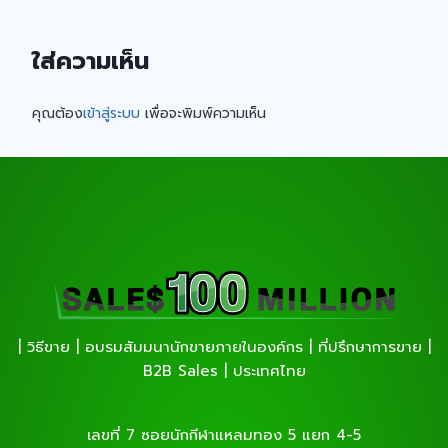
ใส่ความเห็น
คุณต้อง
เข้าสู่ระบบ
เพื่อจะพิมพ์ความเห็น
| วิธีขาย | อบรมสัมมนานักขายภายในองค์กร | ที่ปรึกษาการขาย |
B2B Sales | ประเทศไทย
เลขที่ 7 ซอยนักกีฬาแหลมทอง 5 แยก 4-5