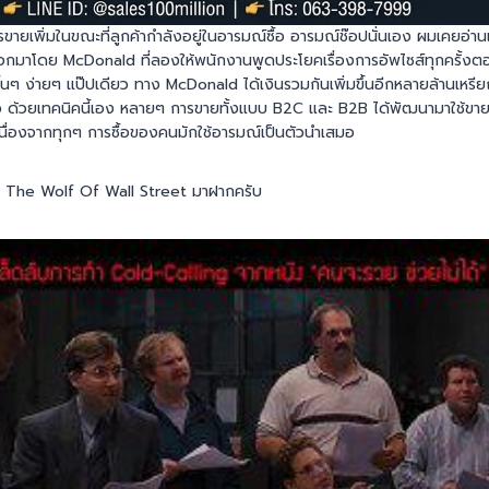
ยเพิ่มในขณะที่ลูกค้ากำลังอยู่ในอารมณ์ซื้อ อารมณ์ช๊อปนั่นเอง ผมเคยอ่านเร
ัยออกมาโดย McDonald ที่ลองให้พนักงานพูดประโยคเรื่องการอัพไซส์ทุกครั้งต
สั้นๆ ง่ายๆ แป๊ปเดียว ทาง McDonald ได้เงินรวมกันเพิ่มขึ้นอีกหลายล้านเหรี
ียว ด้วยเทคนิคนี้เอง หลายๆ การขายทั้งแบบ B2C และ B2B ได้พัฒนามาใช้ขายเ
ื่องจากทุกๆ การซื้อของคนมักใช้อารมณ์เป็นตัวนำเสมอ
อง The Wolf Of Wall Street มาฝากครับ