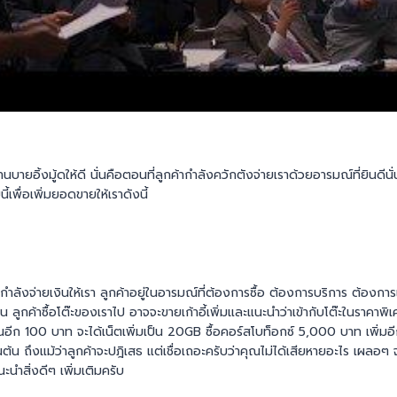
ายอิ้งมู้ดให้ดี นั่นคือตอนที่ลูกค้ากำลังควักตังจ่ายเราด้วยอารมณ์ที่ยินดีน
ี้เพื่อเพิ่มยอดขายให้เราดังนี้
้ากำลังจ่ายเงินให้เรา ลูกค้าอยู่ในอารมณ์ที่ต้องการซื้อ ต้องการบริการ ต้องการเ
่น ลูกค้าซื้อโต๊ะของเราไป อาจจะขายเก้าอี้เพิ่มและแนะนำว่าเข้ากับโต๊ะในราคาพิ
งินอีก 100 บาท จะได้เน็ตเพิ่มเป็น 20GB ซื้อคอร์สโบท็อกซ์ 5,000 บาท เพิ่ม
นต้น ถึงแม้ว่าลูกค้าจะปฎิเสธ แต่เชื่อเถอะครับว่าคุณไม่ได้เสียหายอะไร เผลอ
ะนำสิ่งดีๆ เพิ่มเติมครับ