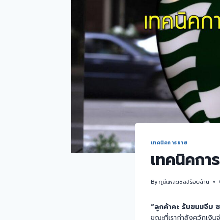
เทคนิคการขาย
เทคนิคการ
By
กูนี่แหละเซลล์ร้อยล้าน
“ลูกค้าคะ รับขนมจีบ ซ
ขณะที่เรากำลังควักเงิ