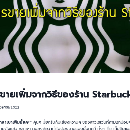
ขายเพิ่มจากวิธีของร้าน Starbuc
09/08/2022
าลาเปาเพิ่มมั้ยคะ”
คุ้นๆ มั้ยครับกับเสียงหวานๆ ของสาวเซเว่นที่ถามเราบ่อยๆเ
นจ่ายตังแล้ว หลายๆ คนสงสัยว่าทำไมต้องถามแบบนั้นทุกที ทั้งๆ ที่เราก็ปฎิ