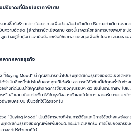
มปริมาณที่น้อยในราคาพิเศษ
อารมณ์ซื้อก็จริง แต่เราไม่ควรขายเพิ่มด้วยสินค้าตัวเดิม ปริมาณเท่าเดิม ในราคา
ยเป็นความอึดอัด รู้สึกว่าเรายัดเยียดขาย ตรงนี้เราควรใช้หลักการขายเพิ่มที่ละ
 ลูกค้าจะรู้สึกคุ้มค่าและยินดีจ่ายเงินให้เราเพราะลงทุนเพิ่มอีกไม่มาก ส่วนเราเอง
ับหลากหลายธุรกิจ
วง “๊Buying Mood” นี้ คุณสามารถนำไปประยุกต์ใช้กับธุรกิจของตัวเองได้หล
้ว่าเป็นอีกหนึ่งโปรโมชั่นของคุณก็ได้ครับ สามารถใช้ไพ่ใบนี้ได้ทุกครั้งในช่วงท
ัวอย่างที่ดีแนะนำให้คุณสังเกตการซื้อของคุณรอบๆ ตัว เช่นไปร้านกาแฟ ไปเซเ
หรือข้อเสนอในแต่ละที่มาใช้กับธุรกิจของตัวเองได้ง่ายๆ เลยครับ ผมแนะนำว่าถ
อัพสเปคระบบ เป็นวิธีที่ใช้ได้จริงครับ
ช่วง “Buying Mood” เป็นวิธีการขายทีผ่านการวิจัยและมีการใช้อย่างแพร่หลา
ุกต์ใช้กับธุรกิจของคุณเพื่อเพิ่มเงินในกระเป๋าได้เลยครับ การซื้อของเรารอบต
ณอาจจะไม่รู้ตัวเลยก็ได้