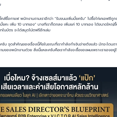
บ
์บั้คส์ซื้อกาแฟ พนักงานถามเราอีกว่า “รับขนมเพิ่มมั้ยครับ” ไปซื้อไก่เคเอฟซีถ
ายมั้ยคะ เพิ่ม 10 บาทเอง” บางทีเราก็ตกลง เพิ่มแค่ 10 บาทเอง ได้ขนาดใหญ่ขึ
าทในบัตร จะได้สมุดโน้ตฟรีอีกเล่ม
ับ จุดสำคัญของเรื่องนี้คือในขณะที่เรากำลังกำเงินจ่ายตังแล้ว มักจะโดนถาม
ำถามของพนักงานด้วย สิ่งนี้แหละครับคือเรากำลังจะซื้อของผมเพราะเราเองอยู