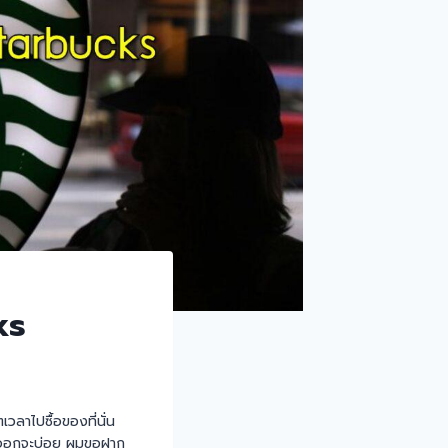
ks
วลาไปซื้อของที่นั่น
เสธออกจะบ่อย ผมขอฝาก