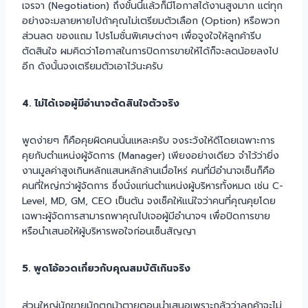
เจรจา (Negotiation) ถึงขั้นนี้แล้วก็มีโอกาสได้งานสูงมาก แต่ทุก
อย่างจะมลายหายไปถ้าคุณไม่เตรียมตัวเลือก (Option) หรือพวก
ส่วนลด ของแถม โปรโมชั่นพิเศษต่างๆ เพื่อจูงใจให้ลูกค้ารีบ
ตัดสินใจ ผมคิดว่าโอกาสในการปิดการขายให้ได้ก็จะลดน้อยลงไป
อีก ดังนั้นจงเตรียมตัวเอาไว้นะครับ
4. ไม่ได้เจอผู้มีอำนาจตัดสินใจตัวจริง
พูดง่ายๆ ก็คือคุยผิดคนนั่นแหละครับ จงระวังให้ดีโดยเฉพาะการ
คุยกับตำแหน่งผู้จัดการ (Manager) เพียงอย่างเดียว จำไว้ว่ายิ่ง
งานมูลค่าสูงเกินหลักแสนหลักล้านเมื่อไหร่ คนที่มีอำนาจเซ็นก็คือ
คนที่ใหญ่กว่าผู้จัดการ ซึ่งนั่งแท่นตำแหน่งผู้บริหารทั้งหมด เช่น C-
Level, MD, GM, CEO เป็นต้น จงเช็คให้แน่ใจว่าคนที่คุณคุยโดย
เฉพาะผู้จัดการสามารถพาคุณไปเจอผู้มีอำนาจฯ เพื่อปิดการขาย
หรือนำเสนอให้ผู้บริหารพอใจก่อนเซ็นสัญญา
5. พูดโอ้อวดเกี่ยวกับคุณสมบัติเกินจริง
ส่วนใหญ่นักขายมักตกม้าตายตอนนำเสนอเพราะกลัวว่าลูกค้าจะไม่