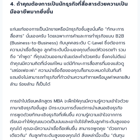
4. ถ้าคุณต้องการเป็นนักธุรกิจที่สื่อสารด้วยความเป็น
มืออาชีพมากยิ่งขึ้น
แก่นแท้ของการเป็นนักขายหรือนักธุรกิจชั้นสูงนั่นคือ “ทักษะการ
สื่อสาร” นั่นเองครับ โดยเฉพาะการค้าและการทำธุรกิจแบบ B2B
(Business-to-Business) กับบุคคลระดับ C-Level ซึ่งต้องการ
ความน่าเชื่อถือสูง ลูกค้าระดับนี้จะมองคุณตั้งแต่หัวจรดเท้า รวม
ถึง “คำพูด” ที่คุณบ้วนออกมาในแต่ละคำด้วยครับ ซึ่งคงไม่ดีแน่
ถ้าคุณมีความคิดที่เจ๋งแค่ไหน แต่มีทักษะการสื่อสารที่มองแล้วดู
“เสร่อเฟอะฟะ” ความน่าเชื่อถือของคุณก็แทบจะหมดไปในทันที
แถมยังไม่สามารถทำธุรกิจที่ก้าวข้ามความท้าทายหรือมูลค่าหลายสิบ
ล้าน ร้อยล้าน ก็เป็นได้
การเข้าไปเรียนหลักสูตร MBA จะฝึกให้คุณมีความรู้ความเข้าใจด้วย
ภาษาเชิงธุรกิจขั้นสูง มีกระบวนการตั้งแต่การนำเสนอเชิงธุรกิจ
การพูดด้วยทักษะเชิงธุรกิจที่เพิ่มขึ้น ความรู้ความเข้าใจจากการ
เรียนจะทำให้คุณขมวดเป็นปมและเอาไปใช้สำหรับลูกค้าระดับสูงของ
คุณได้ คุณจะมีความน่าเชื่อถือเพิ่มขึ้น สามารถพูดคุย “ด้วยภาษา
เดียวกัน” กับลูกค้าระดับสูงของคุณได้ สิ่งเหล่านี้จะเป็น “ต้นทุน