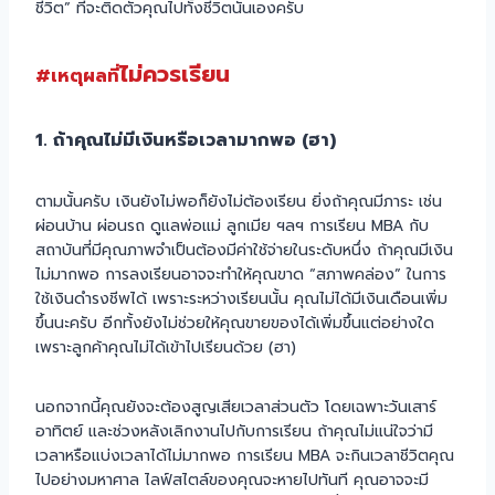
ชีวิต” ที่จะติดตัวคุณไปทั้งชีวิตนั่นเองครับ
ไม่ควรเรียน
#เหตุผลที่
1. ถ้าคุณไม่มีเงินหรือเวลามากพอ (ฮา)
ตามนั้นครับ เงินยังไม่พอก็ยังไม่ต้องเรียน ยิ่งถ้าคุณมีภาระ เช่น
ผ่อนบ้าน ผ่อนรถ ดูแลพ่อแม่ ลูกเมีย ฯลฯ การเรียน MBA กับ
สถาบันที่มีคุณภาพจำเป็นต้องมีค่าใช้จ่ายในระดับหนึ่ง ถ้าคุณมีเงิน
ไม่มากพอ การลงเรียนอาจจะทำให้คุณขาด “สภาพคล่อง” ในการ
ใช้เงินดำรงชีพได้ เพราะระหว่างเรียนนั้น คุณไม่ได้มีเงินเดือนเพิ่ม
ขึ้นนะครับ อีกทั้งยังไม่ช่วยให้คุณขายของได้เพิ่มขึ้นแต่อย่างใด
เพราะลูกค้าคุณไม่ได้เข้าไปเรียนด้วย (ฮา)
นอกจากนี้คุณยังจะต้องสูญเสียเวลาส่วนตัว โดยเฉพาะวันเสาร์
อาทิตย์ และช่วงหลังเลิกงานไปกับการเรียน ถ้าคุณไม่แน่ใจว่ามี
เวลาหรือแบ่งเวลาได้ไม่มากพอ การเรียน MBA จะกินเวลาชีวิตคุณ
ไปอย่างมหาศาล ไลฟ์สไตล์ของคุณจะหายไปทันที คุณอาจจะมี