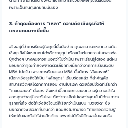
ด้านการงานที่ดีขึ้น ซึ่งพวกเขาสามารถช่วยเหลือคุณได้แน่นอน
เพราะเป็นคนคุ้นเคยกันนั่นเอง
3. ถ้าคุณต้องการ “เหลา” ความคิดเชิงธุรกิจให้
แหลมคมมากยิ่งขึ้น
จริงอยู่ที่ว่าการเรียนรู้ในยุคนี้นั้นมันง่าย คุณสามารถเหลาความคิด
เชิงธุรกิจให้แหลมคมได้ฟรีจากยูทูป หรือแม้แต่บทความในเพจเฟส
บุ้คต่างๆ บางคนอาจจะบอกว่าไม่จำเป็น เพราะเรียนรู้ได้เอง แต่ผม
ขอบอกว่าคุณกำลังพลาดตัวเลือกที่เหนือกว่าจากการเรียนระดับ
MBA ไปครับ เพราะการเรียนแบบ MBA นั้นมีการ “สังเคราะห์”
เนื้อหาเชิงธุรกิจให้เป็น “หลักสูตร” เรียบร้อยแล้ว ที่สำคัญคือ
สามารถวัดผลได้จากการสอบ งานโปรเจค ด้วยดัชนีชี้วัดที่เรียกว่า
“คะแนนสอบ” นั่นเอง สิ่งเหล่านี้จะคอยทดสอบความรู้ความเข้าใจ
ของคุณว่าอยู่ในระดับไหน ดีกว่าการคิดไปเองว่าคุณนั่นมีทักษะทาง
ธุรกิจที่เจ๋ง ต่อให้เจ๋งยังไงแต่ก็เรียกว่าเป็นแบบ “มวยวัด” ซึ่ง
นอกจากจะใช้เวลาที่นานกว่า แถมยังไม่สามารถ “ถ่ายทอดความรู้”
ให้แก่กันและกันได้ง่ายอีกด้วย เพราะไม่มีดัชนีวัดผลนั่นเองครับ