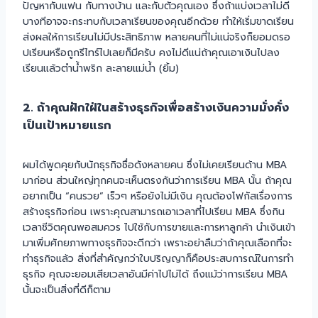
ปัญหากับแฟน กับทางบ้าน และกับตัวคุณเอง ซึ่งถ้าแบ่งเวลาไม่ดี
บางทีอาจจะกระทบกับเวลาเรียนของคุณอีกด้วย ทำให้เริ่มขาดเรียน
ส่งผลให้การเรียนไม่มีประสิทธิภาพ หลายคนที่ไม่แน่จริงก็ยอมดรอ
ปเรียนหรือถูกรีไทร์ไปเลยก็มีครับ คงไม่ดีแน่ถ้าคุณเอาเงินไปลง
เรียนแล้วตำน้ำพริก ละลายแม่น้ำ (ยิ้ม)
2. ถ้าคุณฝักใฝ่ในสร้างธุรกิจเพื่อสร้างเงินความมั่งคั่ง
เป็นเป้าหมายแรก
ผมได้พูดคุยกับนักธุรกิจชื่อดังหลายคน ซึ่งไม่เคยเรียนด้าน MBA
มาก่อน ส่วนใหญ่ทุกคนจะเห็นตรงกันว่าการเรียน MBA นั้น ถ้าคุณ
อยากเป็น “คนรวย” เร็วๆ หรือยังไม่มีเงิน คุณต้องโฟกัสเรื่องการ
สร้างธุรกิจก่อน เพราะคุณสามารถเอาเวลาที่ไปเรียน MBA ซึ่งกิน
เวลาชีวิตคุณพอสมควร ไปใช้กับการขายและการหาลูกค้า นำเงินเข้า
มาเพิ่มศักยภาพทางธุรกิจจะดีกว่า เพราะอย่าลืมว่าถ้าคุณเลือกที่จะ
ทำธุรกิจแล้ว สิ่งที่สำคัญกว่าใบปริญญาก็คือประสบการณ์ในการทำ
ธุรกิจ คุณจะยอมเสียเวลาอันมีค่าไปไม่ได้ ถึงแม้ว่าการเรียน MBA
นั้นจะเป็นสิ่งที่ดีก็ตาม