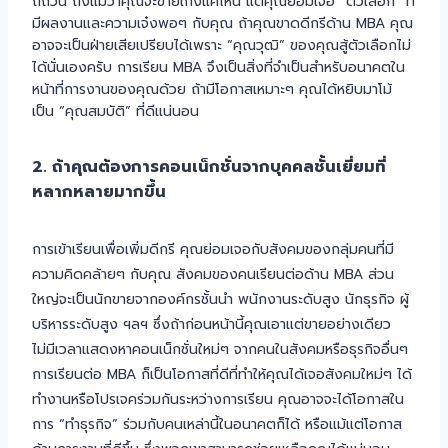
ถี่ถ้วน ถึงแม้ว่าคุณจะขายเก่งแค่ไหน แต่คุณย่อมเจอ “ตัวเลือก” ที่
มีผลงานและความเจ๋งพอๆ กับคุณ ถ้าคุณขาดดีกรีด้าน MBA คุณ
อาจจะเป็นฝ่ายเสียเปรียบได้เพราะ “คุณวุฒิ” ของคุณสู้ตัวเลือกไม่
ได้นั่นเองครับ การเรียน MBA จึงเป็นสิ่งที่จำเป็นสำหรับอนาคตใน
หน้าที่การงานของคุณด้วย ถ้ามีโอกาสเหมาะๆ คุณได้หยิบมาโม้
เป็น “คุณสมบัติ” ที่ดีแน่นอน
2. ถ้าคุณต้องการคอนเน็กชั่นจากบุคคลชั้นเยี่ยมที่
หลากหลายมากขึ้น
การเข้าเรียนเพื่อเพิ่มดีกรี คุณย่อมเจอกับสังคมของกลุ่มคนที่มี
ความคิดคล้ายๆ กับคุณ สังคมของคนเรียนต่อด้าน MBA ส่วน
ใหญ่จะเป็นนักขายจากองค์กรชั้นนำ
พนักงานระดับสูง นักธุรกิจ ผู้
บริหารระดับสูง ฯลฯ ซึ่งถ้าก่อนหน้านี้คุณเอาแต่ขายอย่างเดียว
ไม่มีเวลาแสดงหาคอนเน็กชั่นใหม่ๆ จากคนในสังคมหรือธุรกิจอื่นๆ
การเรียนต่อ MBA ก็เป็นโอกาสที่ดีที่ทำให้คุณได้เจอสังคมใหม่ๆ ได้
ทำงานหรือโปรเจคร่วมกันระหว่างการเรียน คุณอาจจะได้โอกาสใน
การ “ทำธุรกิจ” ร่วมกับคนเหล่านี้ในอนาคตก็ได้ หรือแม้แต่โอกาส