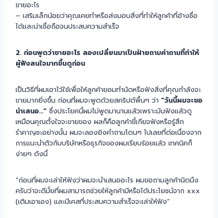
ขายอะไร
– เสริมเล็กน้อยว่าคุณเคยทำหรือส่งมอบสิ่งที่ทำให้ลูกค้าที่อ้างชื่อ
ได้และน่าเชื่อถือจนประสบความสำเร็จ
2. ก่อนพูดว่าขายอะไร ลองเปลี่ยนมาเป็นฝ่ายถามคำถามที่ทำให้
ผู้ฟังสนใจมากขึ้นดูก่อน
เป็นวิธีที่ผมเอาไว้ใช้เพื่อให้ลูกค้ายอมทำนัดหรือฟังสิ่งที่คุณกำลังจะ
ขายมากยิ่งขึ้น ก่อนที่ผมจะพูดด้วยสคริปต์พื้นๆ ว่า
“วันนี้ผมจะขอ
นำเสนอ…”
ซึ่งประโยคนี้ผมไม่พูดมานานแล้วเพราะมันฟังแล้วดู
เหมือนคุณตั้งใจจะขายของ ผลก็คือลูกค้าขี้เกียจฟังหรือรู้สึก
รำคาญซะอย่างนั้น ผมจะลองยิงคำถามโดนๆ ไปเลยที่ต่อเนื่องจาก
การแนะนำตัวกับบริษัทหรือธุรกิจของผมเรียบร้อยแล้ว เทคนิคก็
ง่ายๆ ดังนี้
“ก่อนที่ผมจะเล่าให้ฟังว่าผมจะนำเสนออะไร ผมขอถามลูกค้านิดนึง
ครับว่าจะดีมั้ยที่ผมสามารถช่วยให้ลูกค้ามีหรือได้ประโยชน์จาก xxx
(เติมเอาเอง) และมีเคสที่ประสบความสำเร็จจะเล่าให้ฟัง”