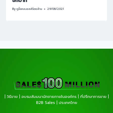
ซักบาท
By
กูนี่แหละเซลล์ร้อยล้าน
29/08/2021
| วิธีขาย | อบรมสัมมนานักขายภายในองค์กร | ที่ปรึกษาการขาย |
B2B Sales | ประเทศไทย