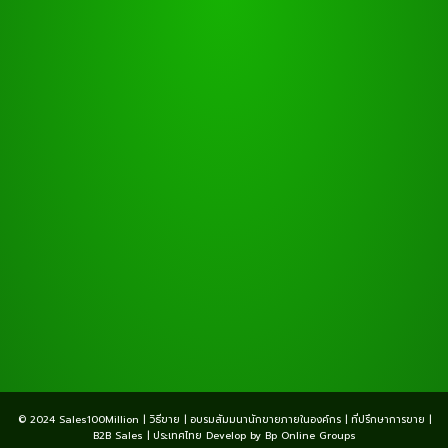
© 2024 Sales100Million | วิธีขาย | อบรมสัมมนานักขายภายในองค์กร | ที่ปรึกษาการขาย |
B2B Sales | ประเทศไทย Develop by Bp Online Groups