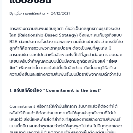
แบบยั่งยืน
By
กูนี่แหละเซลล์ร้อยล้าน
24/12/2021
การสร้างความสัมพันธ์กับลูกค้า ถือว่าเป็นกลยุทธทางธุรกิจระดับ
โลก (Relationship-Based Strategy) ซึ่งเหมาะสมกับธุรกิจแบบ
B2B ด้วยประการทั้งปวง แต่หลายๆ คนก็มักเข้าใจผิดว่าการตีซี้กับ
ลูกค้าก็คือการชวนพวกเขาคุยบ่อยๆ ต้องเป็นคนที่คุยเก่ง มี
อารมณ์ขัน ตลกโปกฮาหรือจัดหาอะไรก็ได้ที่ลูกค้าต้องการ ขอบอก
เลยนะครับว่าถ้าคุณคิดแบบนี้มันมีความถูกต้องเพียงแค่
“น้อย
นิด”
เพียงเท่านั้น แถวยังไม่ยั่งยืนอีกด้วย ดังนั้นมาดูวิธีสร้าง
ความยั่งยืนและสร้างความสัมพันธ์แบบมืออาชีพจากผมดีกว่าครับ
1. แก่นแท้คือเรื่อง “Commitment is the best”
Commitment หรือการให้คำมั่นสัญญา รับปากแล้วก็ต้องทำได้
หลังได้เงินแล้วก็ต้องส่งมอบงานกับให้คุณค่าลูกค้าตามที่ได้นำ
เสนอไว้ สิ่งนี้แหละคือสิ่งที่สำคัญที่สุดของการสร้างความสัมพันธ์
แบบยั่งยืน ผมกล้าพูดเลยว่าต่อให้คุณพูดไม่เก่ง ไม่มีมุกตลกเฮฮา
กินเหล้ากับลูกค้าไม่ได้ แต่ถ้าคุณทำให้ลูกค้าเห็นตั้งแต่ต้นน้ำยัน