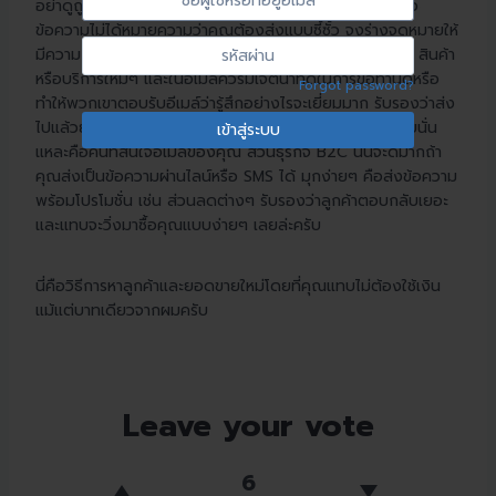
อย่าดูถูกวิธีนี้เชียวนะครับ ใช้ได้กับทุกธุรกิจ การยิงอีเมล์หรือ
In
ผู้
ข้อความไม่ได้หมายความว่าคุณต้องส่งแบบซี้ซั้ว จงร่างจดหมายให้
ใช้
รหัส
มีความกระชับและควรเป็นข่าวดีที่ทำให้ชีวิตพวกเขาดีขึ้น เช่น สินค้า
หรือ
ผ่าน
หรือบริการใหม่ๆ และในอีเมล์ควรมีเจตนาที่ดีในการขอทำนัดหรือ
Forgot password?
ที่
ทำให้พวกเขาตอบรับอีเมล์ว่ารู้สึกอย่างไรจะเยี่ยมมาก รับรองว่าส่ง
อยู่
ไปแล้วย่อมมีคนตอบกลับมาอย่างแน่นอน กลุ่มคนตอบกลับนั่น
อีเมล
แหละคือคนที่สนใจอีเมล์ของคุณ ส่วนธุรกิจ B2C นั้นจะดีมากถ้า
คุณส่งเป็นข้อความผ่านไลน์หรือ SMS ได้ มุกง่ายๆ คือส่งข้อความ
พร้อมโปรโมชั่น เช่น ส่วนลดต่างๆ รับรองว่าลูกค้าตอบกลับเยอะ
และแทบจะวิ่งมาซื้อคุณแบบง่ายๆ เลยล่ะครับ
นี่คือวิธีการหาลูกค้าและยอดขายใหม่โดยที่คุณแทบไม่ต้องใช้เงิน
แม้แต่บาทเดียวจากผมครับ
Leave your vote
6