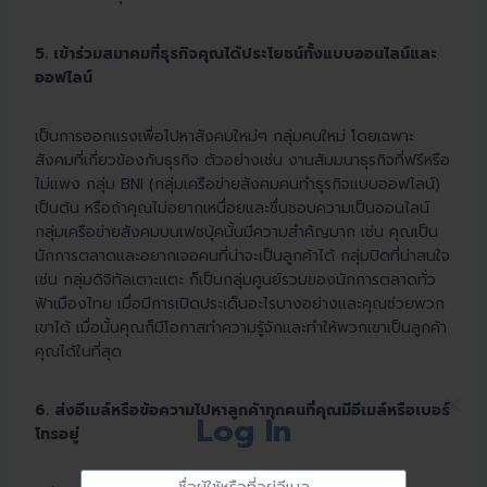
5. เข้าร่วมสมาคมที่ธุรกิจคุณได้ประโยชน์ทั้งแบบออนไลน์และ
ออฟไลน์
เป็นการออกแรงเพื่อไปหาสังคมใหม่ๆ กลุ่มคนใหม่ โดยเฉพาะ
สังคมที่เกี่ยวข้องกับธุรกิจ ตัวอย่างเช่น งานสัมมนาธุรกิจที่ฟรีหรือ
ไม่แพง กลุ่ม BNI (กลุ่มเครือข่ายสังคมคนทำธุรกิจแบบออฟไลน์)
เป็นต้น หรือถ้าคุณไม่อยากเหนื่อยและชื่นชอบความเป็นออนไลน์
กลุ่มเครือข่ายสังคมบนเฟซบุ้คนั้นมีความสำคัญมาก เช่น คุณเป็น
นักการตลาดและอยากเจอคนที่น่าจะเป็นลูกค้าได้ กลุ่มปิดที่น่าสนใจ
เช่น กลุ่มดิจิทัลเตาะแตะ ก็เป็นกลุ่มศูนย์รวมของนักการตลาดทั่ว
ฟ้าเมืองไทย เมื่อมีการเปิดประเด็นอะไรบางอย่างและคุณช่วยพวก
เขาได้ เมื่อนั้นคุณก็มีโอกาสทำความรู้จักและทำให้พวกเขาเป็นลูกค้า
คุณได้ในที่สุด
×
6. ส่งอีเมล์หรือข้อความไปหาลูกค้าทุกคนที่คุณมีอีเมล์หรือเบอร์
Log In
โทรอยู่
Sign
ชื่อ