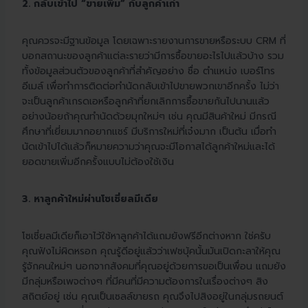
2. กลับเข้าไป “ขายเพิ่ม” กับลูกค้าเก่า
คุณควรจะมีฐานข้อมูล โดยเฉพาะรายงานการขายหรือระบบ CRM ที่
บอกสถานะของลูกค้าแต่ละรายว่ามีการซื้อขายอะไรไปแล้วบ้าง รวม
ทั้งข้อมูลส่วนตัวของลูกค้าที่สำคัญอย่าง ชื่อ ตำแหน่ง เบอร์โทร
อีเมล์ เพื่อทำการติดต่อทำนัดกลับเข้าไปขายพวกเขาอีกครั้ง ไม่ว่า
จะเป็นลูกค้าเกรดเอหรือลูกค้าที่ยกเลิกการซื้อขายกันไปนานแล้ว
อย่างน้อยถ้าคุณทำนัดด้วยมุกใหม่ๆ เช่น คุณมีสินค้าใหม่ มีกรณี
ศึกษาที่เยี่ยมมากอยากแชร์ มีบริการใหม่ที่เจ๋งมาก เป็นต้น เมื่อทำ
นัดเข้าไปได้แล้วก็หมายความว่าคุณจะมีโอกาสได้ลูกค้าใหม่และได้
ยอดขายเพิ่มอีกครั้งแบบไม่ต้องใช้เงิน
3. หาลูกค้าใหม่ผ่านโซเชี่ยลมีเดีย
โซเชี่ยลมีเดียก็เอาไว้ใช้หาลูกค้าได้แถมยังฟรีอีกต่างหาก ใช่ครับ
คุณฟังไม่ผิดหรอก คุณรู้ดีอยู่แล้วว่าเฟซบุ้คนั้นมันเปิดกะลาให้คุณ
รู้จักคนใหม่ๆ นอกจากสังคมที่คุณอยู่ด้วยการขอเป็นเพื่อน แถมยัง
มีกลุ่มหรือเพจต่างๆ ที่มีคนที่มีความต้องการในเรื่องต่างๆ สิง
สถิตย์อยู่ เช่น คุณเป็นเซลล์ขายรถ คุณจึงไปสิงอยู่ในกลุ่มรถยนต์