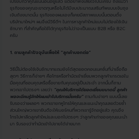
เปรียบกว่าคุณแน่นอนอยู่แล้ว แต่อย่าพึ่งเสียใจไปนะครับ ถึงแม้ว่า
ธุรกิจของคุณจะขาดทุนหรือไม่ได้มีงบประมาณเสริมทัพแบบเงินถุง
เงินถังขนาดนั้น ธุรกิจของผมเองก็เคยมีสภาพแบบนั้นตอนตั้ง
บริษัทมาใหม่ๆ ผมจึงมีวิธีดีๆ ในการหาลูกค้าใหม่แบบไม่ต้องใช้เงิน
ซักบาท ที่สำคัญคือใช้ได้ทุกธุรกิจไม่ว่าจะเป็นแบบ B2B หรือ B2C
ครับ
1. ถามลูกค้าปัจจุบันเพื่อให้ “ลูกค้าบอกต่อ”
วิธีนี้ไม่ต้องใช้เงินซักบาทแถมยังได้สุดยอดคอนเนคชั่นที่น่าเชื่อถือ
สุดๆ วิธีการก็ง่ายๆ คือโทรหรือทำนัดเข้าเยี่ยมพวกลูกค้าเกรดเอใน
มือคุณที่ชอบคุณหรือซื้อขายกับคุณอยู่เป็นประจำ จากนั้นก็ถาม
พวกเขาไปตรงๆ เลยว่า
“คุณให้บริการได้ยอดเยี่ยมขนาดนี้ ลูกค้า
พอจะมีคนรู้จักให้ผมเข้าไปบริการมั้ยครับ”
ถามกันง่ายๆ แบบนี้เลย
รับรองว่าเผลอๆ พวกเขายกหูโทรให้คุณและแนะนำคุณเลยด้วยซ้ำ
ส่วนใหญ่พวกเขายินดีจะให้เบอร์คนที่พวกเขารู้จักอยู่แล้ว คุณจึง
โทรไปหาลีดลูกค้าใหม่และบอกไปตรงๆ ว่าลูกค้าเก่าของคุณแนะนำ
มา รับรองว่าทำนัดเข้าไปขายได้ง่ายมาก