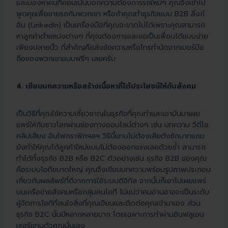
และมองหาคนที่คอมเม้นบอกความต้องการรถใหม่ๆ คุณจึงเข้าไป
พูดคุยเพื่อขายรถกับพวกเขา หรือถ้าคุณทำธุรกิจแบบ B2B ลิ้งก์
อิน (LinkedIn) เป็นเครื่องมือที่คุณจะขาดไม่ได้เพราะคุณสามารถ
หาลูกค้าตำแหน่งต่างๆ ที่คุณต้องการและขอเป็นเพื่อนได้แบบง่าย
เพียงปลายนิ้ว ที่สำคัญคือส่งข้อความหรือโทรทำนัดจากเบอร์มือ
ถือของพวกเขาแบบฟรีๆ เลยครับ
4. เขียนบทความหรือสร้างเนื้อหาที่ได้ประโยชน์ให้กับสังคม
เป็นวิธีที่คุณใช้ความเชี่ยวชาญในธุรกิจที่คุณทำและเอามันมาเผย
แพร่ให้กับชาวโลกผ่านช่องทางออนไลน์ต่างๆ เช่น บทความ วีดีโอ
คลิปเสียง อินโฟกราฟิก​ฯลฯ วิธีนี้แทบไม่ต้องเสียตังซักบาทแถม
ยังทำให้คุณได้ลูกค้าใหม่แบบไม่ต้องออกแรงเลยด้วยซ้ำ สามารถ
ทำได้ทั้งธุรกิจ B2B หรือ B2C ตัวอย่างเช่น ธุรกิจ B2B ของคุณ
คือระบบไอทีขนาดใหญ่ คุณจึงเขียนบทความพร้อมรูปภาพประกอบ
เกี่ยวกับผลลัพธ์ที่ดีจากการใช้ระบบดิจิทัล จากนั้นก็เอาไปเผยแพร่
บนเครือข่ายสังคมหรือกลุ่มคนไอที ไม่แน่ว่าคนอ่านอาจจะเป็นระดับ
ผู้จัดการไอทีที่สนใจสิ่งที่คุณเขียนและติดต่อคุณเข้ามาเอง ส่วน
ธุรกิจ B2C นั้นมีหลากหลายมาก โดยเฉพาะการทำผ่านอินฟลูเอน
เซอร์แทนตัวคุณนั่นเอง