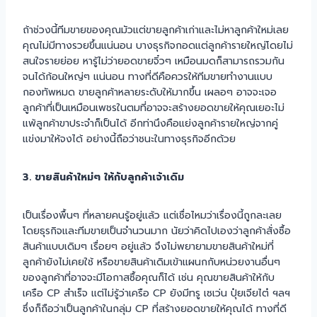
ถ้าช่วงนี้ทีมขายของคุณมัวแต่ขายลูกค้าเก่าและไม่หาลูกค้าใหม่เลย
คุณไม่มีทางรวยขึ้นแน่นอน บางธุรกิจกอดแต่ลูกค้ารายใหญ่โดยไม่
สนใจรายย่อย หารู้ไม่ว่ายอดขายจิ๋วๆ เหมือนมดก็สามารถรวมกัน
จนได้ก้อนใหญ่ๆ แน่นอน ทางที่ดีคือควรให้ทีมขายทำงานแบบ
กองทัพหมด ขายลูกค้าหลายระดับให้มากขึ้น เผลอๆ อาจจะเจอ
ลูกค้าที่เป็นเหมือนเพชรในตมที่อาจจะสร้างยอดขายให้คุณเยอะไม่
แพ้ลูกค้าขาประจำก็เป็นได้ อีกท่านึงคือแย่งลูกค้ารายใหญ่จากคู่
แข่งมาให้จงได้ อย่างนี้ถือว่าชนะในทางธุรกิจอีกด้วย
3. ขายสินค้าใหม่ๆ ให้กับลูกค้าเจ้าเดิม
เป็นเรื่องพื้นๆ ที่หลายคนรู้อยู่แล้ว แต่เชื่อไหมว่าเรื่องนี้ถูกละเลย
โดยธุรกิจและทีมขายเป็นจำนวนมาก นัยว่าคิดไปเองว่าลูกค้าสั่งซื้อ
สินค้าแบบเดิมๆ เรื่อยๆ อยู่แล้ว จึงไม่พยายามขายสินค้าใหม่ที่
ลูกค้ายังไม่เคยใช้ หรือขายสินค้าเดิมเข้าแผนกกับหน่วยงานอื่นๆ
ของลูกค้าที่อาจจะมีโอกาสซื้อคุณก็ได้ เช่น คุณขายสินค้าให้กับ
เครือ CP สำเร็จ แต่ไม่รู้ว่าเครือ CP ยังมีทรู เซเว่น ปุ๋ยเจียไต๋ ฯลฯ
ซึ่งก็ถือว่าเป็นลูกค้าในกลุ่ม CP ที่สร้างยอดขายให้คุณได้ ทางที่ดี