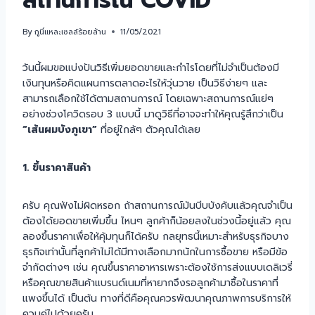
สถานการณ์ COVID
By
กูนี่แหละเซลล์ร้อยล้าน
11/05/2021
วันนี้ผมขอแบ่งปันวิธีเพิ่มยอดขายและกำไรโดยที่ไม่จำเป็นต้องมี
เงินทุนหรือคิดแผนการตลาดอะไรให้วุ่นวาย เป็นวิธีง่ายๆ และ
สามารถเลือกใช้ได้ตามสถานการณ์ โดยเฉพาะสถานการณ์แย่ๆ
อย่างช่วงโควิดรอบ 3 แบบนี้ มาดูวิธีที่อาจจะทำให้คุณรู้สึกว่าเป็น
“เส้นผมบังภูเขา”
ที่อยู่ใกล้ๆ ตัวคุณได้เลย
1. ขึ้นราคาสินค้า
ครับ คุณฟังไม่ผิดหรอก ถ้าสถานการณ์มันบีบบังคับแล้วคุณจำเป็น
ต้องได้ยอดขายเพิ่มขึ้น ไหนๆ ลูกค้าก็น้อยลงในช่วงนี้อยู่แล้ว คุณ
ลองขึ้นราคาเพื่อให้คุ้มทุนก็ได้ครับ กลยุทธนี้เหมาะสำหรับธุรกิจบาง
ธุรกิจเท่านั้นที่ลูกค้าไม่ได้มีทางเลือกมากนักในการซื้อขาย หรือมีข้อ
จำกัดต่างๆ เช่น คุณขึ้นราคาอาหารเพราะต้องใช้การส่งแบบเดลิเวรี่
หรือคุณขายสินค้าแบรนด์เนมที่หายากจึงรอลูกค้ามาซื้อในราคาที่
แพงขึ้นได้ เป็นต้น ทางที่ดีคือคุณควรพัฒนาคุณภาพการบริการให้
ควบคู่ไปด้วยครับ