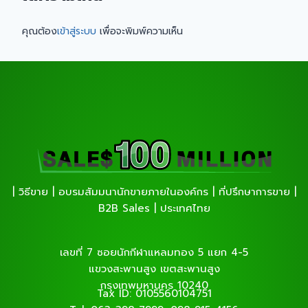
คุณต้อง
เข้าสู่ระบบ
เพื่อจะพิมพ์ความเห็น
| วิธีขาย | อบรมสัมมนานักขายภายในองค์กร | ที่ปรึกษาการขาย |
B2B Sales | ประเทศไทย
เลขที่ 7 ซอยนักกีฬาแหลมทอง 5 แยก 4-5
แขวงสะพานสูง เขตสะพานสูง
กรุงเทพมหานคร 10240
Tax ID: 0105560104751