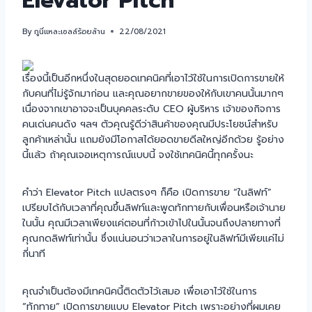
Elevator Pitch
By
กูนี่แหละเซลล์ร้อยล้าน
22/08/2021
เรื่องนี้เป็นอีกหนึ่งในสุดยอดเทคนิคที่เอาไว้ใช้ในการเปิดการขายให้
กับคนที่ไม่รู้จักมาก่อน และคุณอยากขายของให้กับเขาคนนั้นมากๆ
เนื่องจากเขาอาจจะเป็นบุคคลระดับ CEO ผู้บริหาร เจ้าของกิจการ
คนเด่นคนดัง ฯลฯ ตัวคุณรู้ดีว่าสินค้าของคุณมีประโยชน์สำหรับ
ลูกค้าเหล่านั้น แถมยังมีโอกาสได้ยอดขายดีลใหญ่อีกด้วย รู้อย่าง
นี้แล้ว ถ้าคุณเจอเหตุการณ์แบบนี้ จงใช้เทคนิคนี้ทุกครั้งนะ
คำว่า Elevator Pitch แปลตรงๆ ก็คือ เปิดการขาย “ในลิฟท์”
เปรียบได้กับเวลาที่คุณขึ้นลิฟท์และพูดทักทายกับเพื่อนหรือเจ้านาย
ในนั้น คุณมีเวลาเพียงแค่ตอนที่ก้าวเข้าไปในนั้นจนถึงปลายทางที่
คุณกดลิฟท์เท่านั้น ซึ่งแน่นอนว่าเวลาในการอยู่ในลิฟท์มีเพียแค่ไม่
กี่นาที
คุณจำเป็นต้องมีเทคนิคนี้ติดตัวไว้เสมอ เพื่อเอาไว้ใช้ในการ
“ทักทาย” เปิดการขายแบบ Elevator Pitch เพราะอย่างที่ผมเคย