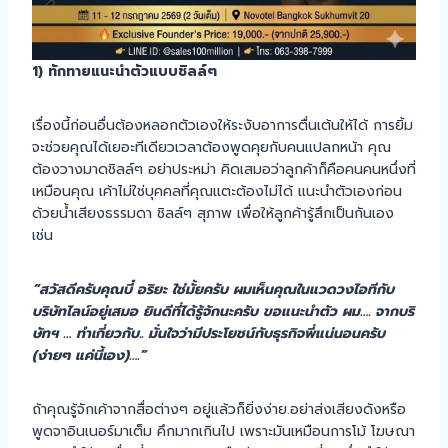
1) ทักทายแนะนำตัวแบบชิลล์ๆ
เรื่องนี้ก่อนอื่นต้องหลอกตัวเองให้ระงับอาการตื่นเต้นให้ได้ การยิ้ม
จะช่วยคุณได้เยอะทีเดียวเวลาต้องพูดคุยกับคนแปลกหน้า คุณ
ต้องวางมาดชิลล์ๆ อย่าประหม่า คิดเสมอว่าลูกค้าก็คือคนคนหนึ่งที่
เหมือนคุณ เค้าไม่ใช่บุคคลที่คุณแตะต้องไม่ได้ แนะนำตัวเองก่อน
ด้วยน้ำเสียงธรรมดา ชิลล์ๆ สุภาพ เพื่อให้ลูกค้ารู้สึกเป็นกันเอง
เช่น
“สวัสดีครับคุณบี๋ อริยะ ใช่มั้ยครับ ผมเห็นคุณในแวดวงไอทีกับ
บริษัทไลน์อยู่เสมอ ยินดีที่ได้รู้จักนะครับ ขอแนะนำตัว ผม…. จากบริ
ษัทฯ … ทำเกี่ยวกับ.. มั่นใจว่ามีประโยชน์กับธุรกิจพี่แน่นอนครับ
(ง่ายๆ แค่นี้เอง)….”
ถ้าคุณรู้จักเค้าจากสื่อต่างๆ อยู่แล้วก็ยิ่งง่าย.อย่าส่งเสียงดังหรือ
พูดจาอินเนอร์มาเต็ม คึกมากเกินไป เพราะมันเหมือนการโม้ โฆษณา