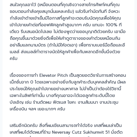
สนใจคุณเอาไว้ (เหมือนตอนที่คุณชิงวางสายโทรศัพท์คนที่คุณ
ชอบตอนกำลังคุยสนุกนั่นแหละครับ) แล้วรีบทำนัดทันที จังหวะ
กำลังเข้าด้ายเข้าเข็มมีโอกาสที่ลูกค้าจะตอบรับนัดคุณเพื่อให้คุณ
เข้าไปขายเค้าต่อที่ออฟฟิศลูกค้าสูงมากๆ ครับ แทบจะ 100% ที
เดียว รีบเสนอนัดไปเลย ไม่ต้องพูดว่าขออนุญาติด้วยครับ เอามือ
ถือคุณขึ้นมาด้วยยิ่งดีเพื่อให้เค้าดูตารางของเค้าด้วยเหมือนกัน
อย่าลืมแลกนามบัตร (ถ้าไม่มีให้จดเอา) เพื่อทราบเบอร์มือถือและอี
เมลล์ ส่งเมลล์ทำตารางนัดให้ลูกค้าเพื่อกันพลาดอีกขั้นนึงด้วย
ครับ
เรื่องของการทำ Elevator Pitch เป็นสุดยอดวิชาในการสร้างคอน
เน็กชั่นจาก 0 โดยเฉพาะอย่างยิ่งกับลูกค้าระดับบุคคลสำคัญ มีผล
ประโยชน์ให้คุณเข้าไปขายอย่างมหาศาล ไม่จำเป็นว่าต้องใช้วิชานี้
เฉพาะในลิฟท์เท่านั้น บางทีคุณอาจจะได้เจอลูกค้าระดับนี้โดย
บังเอิญ เช่น ร้านตัดผม ฟิตเนส โยคะ งานสัมมนา งานประชุม
เครื่องบิน ฯลฯ เยอะมากๆ ครับ
เสริมอีกนิดครับ สิ่งที่ผมเขียนสามารถทำได้จริง เคสที่ผมเล่าเป็น
เคสที่ผมได้ตัดผมที่ร้าน Neversay Cutz Sukhumvit 51​ นั่งตัด