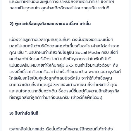
และจะทำให้คนอื่นเงี่ยหูมาทางเราหรือส่งสายตามาที่เรา ซึ่งทำให้
กลายเป็นจุดสนใจ ลูกค้าจะอึดอัดและไม่อยากคุยกับเราทันที
2) พูดแต่เรื่องธุรกิจของเราแบบเนื้อๆ เท่านั้น
เนื่องจากลูกค้ามีเวลาคุยกับคุณสั้นๆ ดังนั้นต้องเอาแบบเนื้อๆ
บอกไปเลยครับว่าบริษัทของคุณทำเกี่ยวกับอะไร เค้าจะได้อะไรจาก
คุณ เช่น “..บริษัทผมทำเกี่ยวกับโซลูชั่น Social Media ครับ สิ่งที่
ผมทำจะทำให้ทางบริษัทฯ ไลน์ แก้ไขปัญหาดราม่าในพันทิปได้
แน่นอนครับ..ผมเคยทำให้กับกลุ่ม xxx จนสำเร็จมาแล้วด้วย” ถึง
ตรงนี้ขยี้ต่อได้เลยครับว่าทำสำเร็จที่ไหนมาบ้าง พยายามเอาธุรกิจที่
ใกล้เคียงหรือเป็นคู่แข่งลูกค้าเลยยิ่งดีครับ จะทำให้เค้าเชื่อคุณ
มากกว่าเดิม ยิ่งถ้าคุณรู้ปัญหาของเค้ามาก่อน ยิ่งทำให้เค้าจำคุณ
และสนใจคุณมากขึ้นกว่าเดิม ซึ่งตรงนี้ขึ้นอยู่กับความลึกเชิงธุรกิจ
ที่เรารู้จักสิ่งที่ลูกค้าทำมาก่อนนะครับ (ข่าวดีคือฝึกได้นะ)
3) รีบทำนัดทันที
เวลาเหลือไม่มากแล้ว ดังนั้นต้องกั้กความรู้สึกตอนที่เค้ากำลัง