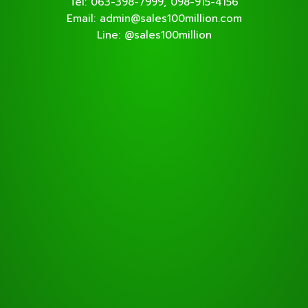
Tel: 063-398-7999, 098-915-4156
Email: admin@sales100million.com
Line: @sales100million