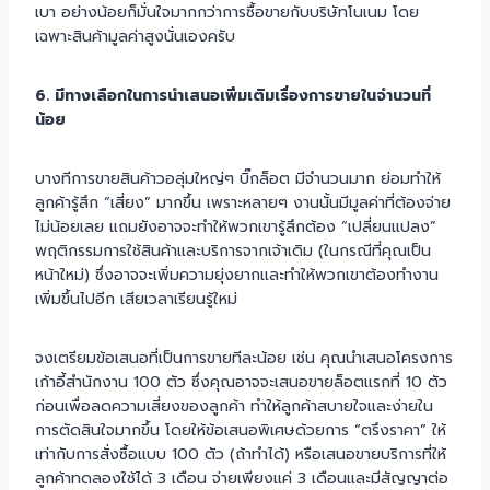
เบา อย่างน้อยก็มั่นใจมากกว่าการซื้อขายกับบริษัทโนเนม โดย
เฉพาะสินค้ามูลค่าสูงนั่นเองครับ
6. มีทางเลือกในการนำเสนอเพิ่มเติมเรื่องการขายในจำนวนที่
น้อย
บางทีการขายสินค้าวอลุ่มใหญ่ๆ บิ๊กล็อต มีจำนวนมาก ย่อมทำให้
ลูกค้ารู้สึก “เสี่ยง” มากขึ้น เพราะหลายๆ งานนั้นมีมูลค่าที่ต้องจ่าย
ไม่น้อยเลย แถมยังอาจจะทำให้พวกเขารู้สึกต้อง “เปลี่ยนแปลง”
พฤติกรรมการใช้สินค้าและบริการจากเจ้าเดิม (ในกรณีที่คุณเป็น
หน้าใหม่) ซึ่งอาจจะเพิ่มความยุ่งยากและทำให้พวกเขาต้องทำงาน
เพิ่มขึ้นไปอีก เสียเวลาเรียนรู้ใหม่
จงเตรียมข้อเสนอที่เป็นการขายทีละน้อย เช่น คุณนำเสนอโครงการ
เก้าอี้สำนักงาน 100 ตัว ซึ่งคุณอาจจะเสนอขายล็อตแรกที่ 10 ตัว
ก่อนเพื่อลดความเสี่ยงของลูกค้า ทำให้ลูกค้าสบายใจและง่ายใน
การตัดสินใจมากขึ้น โดยให้ข้อเสนอพิเศษด้วยการ “ตรึงราคา” ให้
เท่ากับการสั่งซื้อแบบ 100 ตัว (ถ้าทำได้) หรือเสนอขายบริการที่ให้
ลูกค้าทดลองใช้ได้ 3 เดือน จ่ายเพียงแค่ 3 เดือนและมีสัญญาต่อ