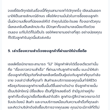
จงขยี้ข้อดีทุกข้อในเรื่องนี้ที่คุณสามารถทำได้ทุกครั้ง เขียนมันออก
มาให้เป็นลายลักษณ์อักษร เพื่อให้ความมั่นใจในการซื่้อของลูกค้า
นั้นมีความเสี่ยงที่น้อยลงให้ได้ ถ้าคุณไม่มีอะไรเลย ก็จงเอาตัวคุณ
นี่แหละครับเป็นหลักประกัน มีปัญหาก็จงเข้ามาลงมือแก้ไขด้วย
ตนเอง แก้ไม่ได้ก็ไม่เป็นไร ขอให้พยายามอย่างที่สุด อย่างน้อยคุณ
ก็ได้ใจลูกค้าในจุดนี้แล้วล่ะครับ
5. เล่าเรื่องความสำเร็จของลูกค้าที่ผ่านมาให้น่าเชื่อถือ
เซลล์หรือนักขายจะสามารถ “โม้” ให้ลูกค้าฟังได้เรื่องเดียวเท่านั้น
คือ “เรื่องราวความสำเร็จ” ที่ผ่านมากับลูกค้ารายอื่น แนะนำให้เล่า
เรื่องลูกค้าที่มีธุรกิจที่คล้ายคลึงหรือเป็นคู๋แข่งกับลูกค้าที่คุณกำลัง
ขาย จงเล่าว่าสิ่งที่คุณทำ สินค้าและบริการของคุณนั้นทำให้ชีวิต
หรือธุรกิจของลูกค้ารายอื่นนั้นดีขึ้นอย่างไรบ้าง ยิ่งลูกค้ารายนั้น
เป็นบริษัทใหญ๋ มีชื่อเสียง เป็นที่รู้จักเลยยิ่งดี ถ้ามีรูปถ่ายคู่กับ
ลูกค้าก็จะยิ่งดูน่าเชื่อถือเพิ่มเข้าไปอีก ลูกค้าจะรู้สึกว่าพวกเขาจะได้
รับประโยชน์ สินค้า และงานบริการเหมือนกับความสำเร็จที่คุณเล่า
และคิดว่าบริษัทดังยังซื้อบริการจากคุณเลย คุณน่าจะมีภาษีที่ดีไม่