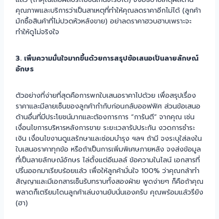
คุณภาพและบริการว่าเป็นสาเหตุที่ทำให้คุณลดราคาอีกไม่ได้ (ลูกค้า
มักซื้อสินค้าที่ไม่ปวดหัวหลังขาย) อย่าลดราคาฮวบฮาบเพราะจะ
ทำให้ดูไม่จริงใจ
3. เพิ่มความมั่นใจมากขึ้นด้วยการสรุปข้อเสนอเป็นลายลักษณ์
อักษร
ตัวอย่างที่ง่ายที่สุดคือการพกใบเสนอราคาไปด้วย เพื่อสรุปเรื่อง
ราคาและมีลายเซ็นของลูกค้ากำกับก่อนกลับออฟฟิศ ส่วนข้อเสนอ
ด้านอื่นที่มีประโยชน์มากและต้องการการ “การันตี” จากคุณ เช่น
เงื่อนไขการบริหารหลังการขาย ระยะเวลารัปประกัน งวดการชำระ
เงิน เงื่อนไขงานดูแลรักษาและซ่อมบำรุง ฯลฯ ถ้ามี จงระบุใส่ลงใน
ใบเสนอราคาทุกข้อ หรือถ้าเป็นการเพิ่มพิเศษภายหลัง จงส่งข้อมูล
ที่เป็นลายลักษณ์อักษร ไล่ตั้งแต่อีเมลล์ ข้อความในไลน์ เอกสารที่
ปริ้นออกมาเรียบร้อยแล้ว เพื่อให้ลูกค้ามั่นใจ 100% ว่าคุณกล้าทำ
สัญญาและมีเอกสารเซ็นรับทราบทั้งสองฝ่าย พูดง่ายๆ ก็คือถ้าคุณ
พลาดก็เตรียมโดนลูกค้าเล่นงานยับนั่นเองครับ คุณพร้อมแล้วรึยัง
(ฮา)