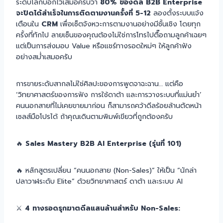
ระดับโลกบอกไว้เสมอครับว่า
80% ของดีล B2B Enterprise
จะปิดได้สำเร็จในการติดตามงานครั้งที่ 5-12
ลองตั้งระบบแจ้ง
เตือนใน
CRM
เพื่อเซ็ตจังหวะการตามงานอย่างมีชั้นเชิง โดยทุก
ครั้งที่ทักไป ลายเซ็นของคุณต้องไม่ใช่การโทรไปตื๊อถามลูกค้าเฉยๆ
แต่เป็นการส่งมอบ Value หรือแชร์ทางรอดใหม่ๆ ให้ลูกค้าฟัง
อย่างสม่ำเสมอครับ
การขายระดับสากลไม่ใช่ศิลปะของการพูดจาฉะฉาน… แต่คือ
‘วิทยาศาสตร์ของการฟัง การใช้ดาต้า และการวางระบบที่แม่นยำ’
คนนอกสายที่ไม่เคยขายมาก่อน ก็สามารถคว้าดีลร้อยล้านตัดหน้า
เซลส์มือโปรได้ ถ้าคุณเดินตามพิมพ์เขียวที่ถูกต้องครับ
🔥
Sales Mastery B2B AI Enterprise (รุ่นที่ 101)
🔥 หลักสูตรเปลี่ยน “คนนอกสาย (Non-Sales)” ให้เป็น “นักล่า
ปลาวาฬระดับ Elite” ด้วยวิทยาศาสตร์ ดาต้า และระบบ AI
⚔️
4 ทางรอดรุกฆาตดีลแสนล้านสำหรับ Non-Sales: