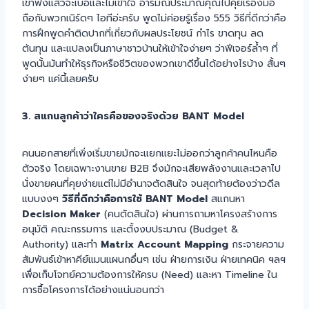
เขาฟังแล้วจะเบื่อและไม่เข้าใจ อารมณ์ประมาณคุณไปคุยเรื่องมือ
ถือกับพวกเนิร์ดๆ ไอทีอ่ะครับ พูดไม่ค่อยรู้เรื่อง 555 วิธีที่ดีกว่าคือ
การฝึกพูดคำติดปากที่เกี่ยวกับผลประโยชน์ กำไร ขาดทุน ลด
ต้นทุน และแปลงเป็นภาษาชาวบ้านให้เข้าใจง่ายๆ ว่าฟีเจอร์ล้ำๆ ที่
พูดนั้นมันทำให้ธุรกิจหรือชีวิตของพวกเขาดีขึ้นได้อย่างไรบ้าง สั้นๆ
ง่ายๆ แค่นี้เลยครับ
3. สแกนลูกค้าว่าใครคือของจริงด้วย BANT Model
คนนอกสายที่เพิ่งเริ่มขายมักจะแยกแยะไม่ออกว่าลูกค้าคนไหนคือ
ตัวจริง โดยเฉพาะงานขาย B2B จึงมักจะเสียพลังงานและเวลาไป
นั่งขายคนที่คุยง่ายแต่ไม่มีอำนาจตัดสินใจ จนสุดท้ายต้องว่าวดีล
แบบงงๆ
วิธีที่ดีกว่าคือการใช้ BANT Model
สแกนหา
Decision Maker
(คนตัดสินใจ) ผ่านการถามหาโครงสร้างการ
อนุมัติ คณะกรรมการ และตั้งงบประมาณ (Budget &
Authority) และทำ
Matrix Account Mapping
กระจายความ
สัมพันธ์เข้าหาคีย์แมนแผนกอื่นๆ เช่น ฝ่ายการเงิน ฝ่ายเทคนิค ฯลฯ
เพื่อเก็บโจทย์ความต้องการให้ครบ (Need) และหา Timeline ใน
การซื้อโครงการได้อย่างแน่นอนกว่า