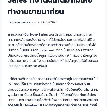
Sales ที่ชาตินี้เกิดมาไม่เคย
ทำงานขายมาก่อน
By
กูนี่แหละเซลล์ร้อยล้าน
24/06/2026
สำหรับคนที่เป็น
Non-Sales
เช่น วิศวกร หมอ นักบัญชี หรือ
ทายาทกงสีสายหลังบ้าน ฯลฯ ที่ไม่เคยจับงานขายมาก่อนในชีวิต
ความกลัวที่ยิ่งใหญ่ที่สุดคือการคิดว่าตัวเองถ้าจะเป็นนักขายให้ได้
นั้นต้องเป็นคนประเภท Extrovert ต้องเป็นคนกะล่อน พูดเก่ง
ปลิ้นปล้อน หรือต้องตื๊อลูกค้าเพื่อเอาเงิน (ฮา) ก็พอเข้าใจอยู่ครับ
ว่าในสายตาพวกคุณ “งานขายมันไม่เท่ห์” ไม่งั้นคุณไม่ไปเรียนหมอ
เรียนวิศวะฯ กันหรอก จริงมั้ย
แต่ก็อย่างที่บอกครับ ถ้าคุณมัวแต่ยึดติดว่ากูไม่เคยขายแล้วมันไม่
เท่ห์ ชาตินี้ก็ไม่มีวันรวยหรือต้องเป็นลูกจ้างทำงานหลังบ้านไป
ตลอดชีวิตครับ เรียกว่าไม่ได้ผุดไม่ได้เกิด เป็นใหญ่เป็นโตไม่ได้ ผม
พูดสั้นๆ แค่นี้เลย ซึ่งผมมีข่าวดีมาฝากก็คือคนที่เป็น Non-Sales
มาก่อน กลับทำงานขายได้ดีกว่าไอ้พวกนักขายปากดีตอแหลมากๆ
ถ้าคุณปรับ Mindset และติดอาวุธการขายด้วยกระบวนการที่