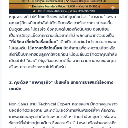
หลุมพรางที่ทำให้ Non-Sales กลัวที่สุดคือคำว่า “การขาย” เพราะ
คุณจะรู้สึกเหมือนกำลังไปยัดเยียดหรือเอาเงินจากกระเป๋าคนอื่น
มันดูตอแหล ไม่จริงใจ ซึ่งคุณคิดไปเองทั้งนั้นครับ จงเปลี่ยน
เป็นการใช้จุดแข็งจากความเชี่ยวชาญที่มี พลิกบทบาทตัวเองเป็น
“ที่ปรึกษาที่เก่งในเรื่องนั้นๆ”
เลิกเปิดสไลด์แล้วนำเสนอขายของ
ไปเลยครับ ใช้
ความจริงใจเนื้อๆ
ยิงคำถามเพื่อหาความเสี่ยงหรือ
สิ่งที่เป็นปัญหาของลูกค้าให้เจอก่อน เมื่อเปลี่ยนวิธีคิดว่าคุณกำลัง
เดินเข้าไป “ช่วย” ให้ธุรกิจของเขาดีขึ้น จากความสามารถของคุณ
จริงๆ ความกลัวจะหายไปทันทีครับ
2. คุยด้วย “ภาษาธุรกิจ” เป็นหลัก แทนการขายแต่เรื่องทาง
เทคนิค
Non-Sales สาย Technical Expert หลายคนๆ มักตกหลุมพราง
ของสิ่งที่ตัวเองขาย และคิดไปเองว่าการพ่นฟีเจอร์ล้ำๆ คือความ
เทพจนเผลอพูดคำศัพท์เฉพาะทางลึกๆ ไทยคำอังกฤษคำ หรือพ่น
ฟีเจอร์ที่เข้าใจอยู่คนเดียว ซึ่งคนระดับ C-Level หรือเจ้าของธุรกิจ