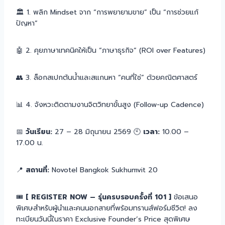
🏛️ 1. พลิก Mindset จาก “การพยายามขาย” เป็น “การช่วยแก้
ปัญหา”
🤖 2. คุยภาษาเทคนิคให้เป็น “ภาษาธุรกิจ” (ROI over Features)
👥 3. ล็อกสเปกต้นน้ำและสแกนหา “คนที่ใช่” ด้วยคณิตศาสตร์
📊 4. จังหวะติดตามงานจิตวิทยาขั้นสูง (Follow-up Cadence)
📅
วันเรียน:
27 – 28 มิถุนายน 2569 🕙
เวลา:
10.00 –
17.00 น.
📍
สถานที่:
Novotel Bangkok Sukhumvit 20
🎟️
[ REGISTER NOW – รุ่นครบรอบครั้งที่ 101 ]
ข้อเสนอ
พิเศษสำหรับผู้นำและคนนอกสายที่พร้อมทรานส์ฟอร์มชีวิต! ลง
ทะเบียนวันนี้ในราคา Exclusive Founder’s Price สุดพิเศษ