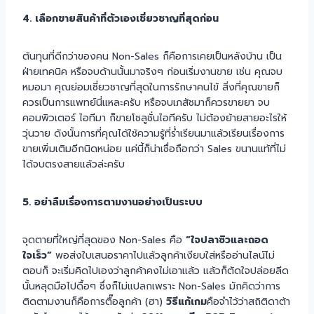
4. เลือกขายสินค้าที่ตัวเองเชี่ยวชาญที่สุดก่อน
ต้นทุนที่ดีกว่าของคน Non-Sales ก็คือการเคยเป็นหลังบ้าน เป็น
ฝ่ายเทคนิค หรือจบด้านนั้นมาจริงๆ ก่อนเริ่มงานขาย เช่น คุณจบ
หมอมา คุณย่อมเชี่ยวชาญที่สุดในการรักษาคนไข้ สิ่งที่คุณขายก็
ควรเป็นการแพทย์นี่แหละครับ หรือจบเภสัชมาก็ควรขายยา จบ
คอมพิวเตอร์ ไอทีมา ก็ขายโซลูชั่นไอทีครับ ไม่ต้องย้ายสายอะไรให้
วุ่นวาย ดังนั้นการที่คุณได้ใช้ความรู้ที่ร่ำเรียนมาแล้วเรียนเรื่องการ
ขายเพิ่มเติมอีกนิดหน่อย แค่นี้ก็น่าเชื่อถือกว่า Sales ขนานแท้ที่ไม่
ได้จบตรงสายแล้วล่ะครับ
5. อย่าลืมเรื่องการตามงานอย่างเป็นระบบ
จุดตายที่ใหญ่ที่สุดของ Non-Sales คือ
“ใจปลาซิวและถอด
ใจเร็ว”
พอส่งใบเสนอราคาไปแล้วลูกค้าเงียบใส่หรืออ่านไลน์ไม่
ตอบก็ จะเริ่มคิดไปเองว่าลูกค้าคงไม่เอาแล้ว แล้วก็ตัดใจปล่อยลีด
นั้นหลุดมือไปดื้อๆ ซึ่งก็ไม่แปลกเพราะ Non-Sales มักคิดว่าการ
ติดตามงานก็คือการตื๊อลูกค้า (ฮา)
วิธีแก้เกม
คือจำไว้ว่าสถิติดาต้า