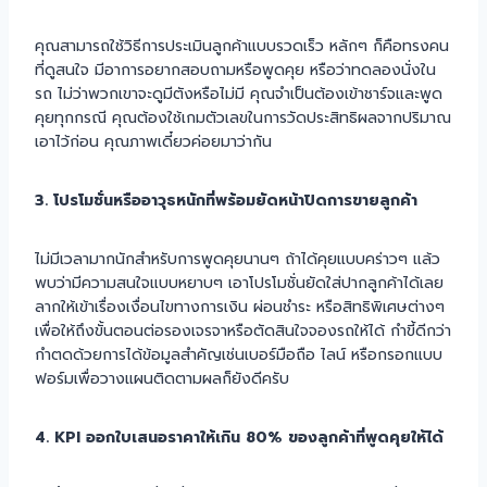
คุณสามารถใช้วิธีการประเมินลูกค้าแบบรวดเร็ว หลักๆ ก็คือทรงคน
ที่ดูสนใจ มีอาการอยากสอบถามหรือพูดคุย หรือว่าทดลองนั่งใน
รถ ไม่ว่าพวกเขาจะดูมีตังหรือไม่มี คุณจำเป็นต้องเข้าชาร์จและพูด
คุยทุกกรณี คุณต้องใช้เกมตัวเลขในการวัดประสิทธิผลจากปริมาณ
เอาไว้ก่อน คุณภาพเดี๋ยวค่อยมาว่ากัน
3. โปรโมชั่นหรืออาวุธหนักที่พร้อมยัดหน้าปิดการขายลูกค้า
ไม่มีเวลามากนักสำหรับการพูดคุยนานๆ ถ้าได้คุยแบบคร่าวๆ แล้ว
พบว่ามีความสนใจแบบหยาบๆ เอาโปรโมชั่นยัดใส่ปากลูกค้าได้เลย
ลากให้เข้าเรื่องเงื่อนไขทางการเงิน ผ่อนชำระ หรือสิทธิพิเศษต่างๆ
เพื่อให้ถึงขั้นตอนต่อรองเจรจาหรือตัดสินใจจองรถให้ได้ กำขี้ดีกว่า
กำตดด้วยการได้ข้อมูลสำคัญเช่นเบอร์มือถือ ไลน์ หรือกรอกแบบ
ฟอร์มเพื่อวางแผนติดตามผลก็ยังดีครับ
4. KPI ออกใบเสนอราคาให้เกิน 80% ของลูกค้าที่พูดคุยให้ได้