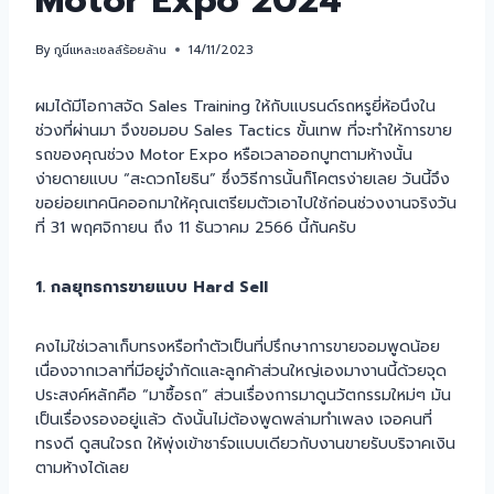
Motor Expo 2024
By
กูนี่แหละเซลล์ร้อยล้าน
14/11/2023
ผมได้มีโอกาสจัด Sales Training ให้กับแบรนด์รถหรูยี่ห้อนึงใน
ช่วงที่ผ่านมา จึงขอมอบ Sales Tactics ขั้นเทพ ที่จะทำให้การขาย
รถของคุณช่วง Motor Expo หรือเวลาออกบูทตามห้างนั้น
ง่ายดายแบบ “สะดวกโยธิน” ซึ่งวิธีการนั้นก็โคตรง่ายเลย วันนี้จึง
ขอย่อยเทคนิคออกมาให้คุณเตรียมตัวเอาไปใช้ก่อนช่วงงานจริงวัน
ที่ 31 พฤศจิกายน ถึง 11 ธันวาคม 2566 นี้กันครับ
1. กลยุทธการขายแบบ Hard Sell
คงไม่ใช่เวลาเก็บทรงหรือทำตัวเป็นที่ปรึกษาการขายจอมพูดน้อย
เนื่องจากเวลาที่มีอยู่จำกัดและลูกค้าส่วนใหญ่เองมางานนี้ด้วยจุด
ประสงค์หลักคือ “มาซื้อรถ” ส่วนเรื่องการมาดูนวัตกรรมใหม่ๆ มัน
เป็นเรื่องรองอยู่แล้ว ดังนั้นไม่ต้องพูดพล่ามทำเพลง เจอคนที่
ทรงดี ดูสนใจรถ ให้พุ่งเข้าชาร์จแบบเดียวกับงานขายรับบริจาคเงิน
ตามห้างได้เลย