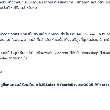
ลงที่น่าทึ่งจากนักเรียนหลายคน จากคนที่เคยกลัวการเข้าหาลูกค้า สู่คนที่สามาร
างวัลที่ใหญ่ที่สุดสำหรับผม
ี่ไว้วางใจให้ผมเข้าไปเป็นส่วนหนึ่งของความสำเร็จ ขอบคุณ Partner และทีมงานท
ขอบคุณ “แฟนเพจทุกคน” ที่ผลักดันให้เพจนี้มาถึงจุดที่สูงที่สุดในประธานิเทศน
มยังไม่หยุดเพียงเท่านี้ เตรียมพบกับ Content ที่ลึกขึ้น Workshop ที่เข้มข้น
les ไทยไปอีกขั้น!
บ!
กูนี่แหละเซลล์ร้อยล้าน #B2BSales #YearInReview2025 #Profess