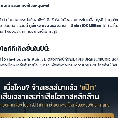
ะการเดินทางที่ไม่มีหยุดพัก!
น์แล้วว่า “งานขายระดับมืออาชีพ” คือหัวใจสำคัญของการขับเคลื่อนธุรกิจในย
มาด้วยกัน จนวันนี้
กูนี่แหละเซลล์ร้อยล้าน – Sales100Million
ได้ก้าวขึ้
ับ 1 ของประเทศไทยอย่างเต็มภาคภูมิ
ท์ที่เกิดขึ้นในปีนี้:
รั้ง (In-house & Public):
ตลอดทั้งปีที่ผ่านมา ผมไม่ได้อยู่แค่หน้าจอ แต
อเนื่อง เฉลี่ยสัปดาห์ละ 1 ครั้ง เพื่อส่งต่อเทคนิคการขายระดับร้อยล้านให้กั