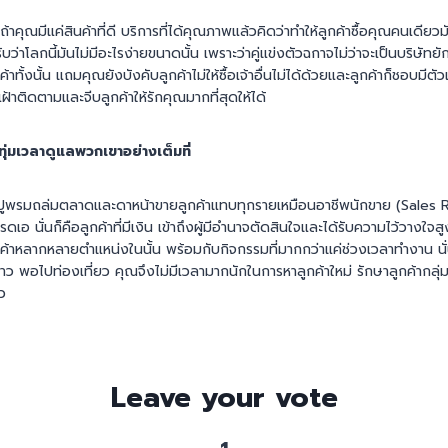
 ถ้าคุณมีแค่สินค้าที่ดี บริการที่ได้คุณภาพแล้วคิดว่าทำให้ลูกค้าซื้อคุณคนเดี
่าโลกนี้มันไม่มีอะไรง่ายขนาดนั้น เพราะว่าคู่แข่งตัวฉกาจไม่ว่าจะเป็นบริษัทยั
าทั้งนั้น แถมคุณยังบังคับลูกค้าไม่ให้ซื้อเจ้าอื่นไม่ได้ด้วยและลูกค้าก็ชอบมีตัว
ฝ้าติดตามและจีบลูกค้าให้รักคุณมากที่สุดให้ได้
ะทุ่มเวลาดูแลพวกเขาอย่างเต็มที่
องปูพรมถล่มตลาดและดาหน้าขายลูกค้าแทบทุกรายเหมือนอาชีพนักขาย (Sales 
ดเอ นั่นก็คือลูกค้าที่มีเงิน เข้าถึงผู้มีอำนาจตัดสินใจและได้รับความไว้วางใจสู
กค้าหลากหลายตำแหน่งในนั้น พร้อมกับกิจกรรมที่มากกว่าแค่ช่วงเวลาทำงาน นั
 พอไปท่องเที่ยว คุณจึงไม่มีเวลามากนักในการหาลูกค้าใหม่ รักษาลูกค้ากลุ่มนี
ว
Leave your vote