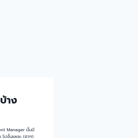
บ้าง
t Manager นั้นมี
์ๆ ไปงั้นแหละ (ฮาๆ)