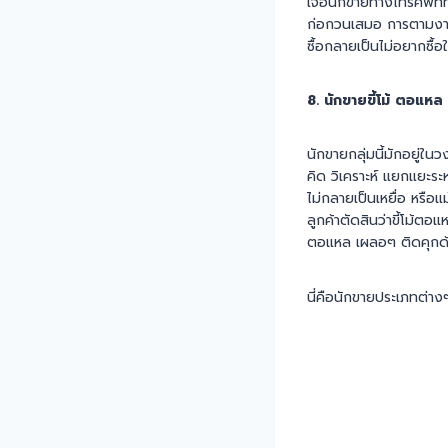
เจอนักขายทางโทรศัพท์ท
ก่อกวนเสมอ การตามงาน
ซื้อกลายเป็นไม่อยากซื้อ
8. นักขายขี้โม้ ตอแหล
นักขายกลุ่มนี้มักอยู่ในว
คิด วิเคราะห์ แยกแยะระห
ไม่กลายเป็นเหยื่อ หรือ
ลูกค้าตัดสินว่าขี้โม้ตอแ
ตอแหล เผลอๆ ติดคุกด
นี่คือนักขายประเภทต่าง