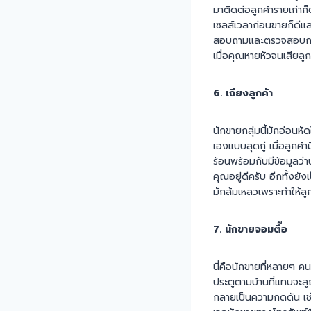
มาติดต่อลูกค้ารายเก่าก
เซลส์เวลาก่อนขายก็ดีแสน
สอบถามและตรวจสอบการใช
เมื่อคุณหายหัวจนเสียลูก
6. เถียงลูกค้า
นักขายกลุ่มนี้มักอ่อนห
เองแบบสุดกู่ เมื่อลูกค้
ร้อนพร้อมกับมีข้อมูลว่าบ
คุณอยู่ดีครับ อีกทั้งยั
มักล้มเหลวเพราะทำให้ลูกค
7. นักขายจอมตื๊อ
นี่คือนักขายที่หลายๆ ค
ประตูตามบ้านที่แทบจะสู
กลายเป็นความกดดัน เช่