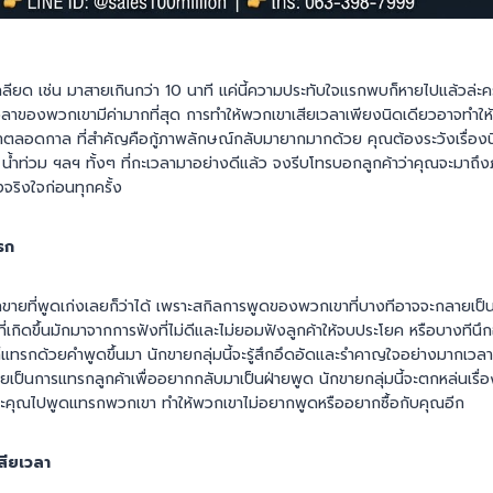
กลียด เช่น มาสายเกินกว่า 10 นาที แค่นี้ความประทับใจแรกพบก็หายไปแล้วล่ะ
เวลาของพวกเขามีค่ามากที่สุด การทำให้พวกเขาเสียเวลาเพียงนิดเดียวอาจทำใ
ดกาล ที่สำคัญคือกู้ภาพลักษณ์กลับมายากมากด้วย คุณต้องระวังเรื่องนี้ใ
น้ำท่วม ฯลฯ ทั้งๆ ที่กะเวลามาอย่างดีแล้ว จงรีบโทรบอกลูกค้าว่าคุณจะมาถึงภ
ริงใจก่อนทุกครั้ง
รก
ักขายที่พูดเก่งเลยก็ว่าได้ เพราะสกิลการพูดของพวกเขาที่บางทีอาจจะกลายเป
าที่เกิดขึ้นมักมาจากการฟังที่ไม่ดีและไม่ยอมฟังลูกค้าให้จบประโยค หรือบางที
ก็แทรกด้วยคำพูดขึ้นมา นักขายกลุ่มนี้จะรู้สึกอึดอัดและรำคาญใจอย่างมากเวลาท
เป็นการแทรกลูกค้าเพื่ออยากกลับมาเป็นฝ่ายพูด นักขายกลุ่มนี้จะตกหล่นเรื่อ
าะคุณไปพูดแทรกพวกเขา ทำให้พวกเขาไม่อยากพูดหรืออยากซื้อกับคุณอีก
เสียเวลา