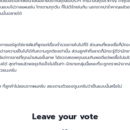
ี่ใช้เบอร์ไม่ซ้ำเพื่อนำเสนอขายประกันคุณแบบรัวๆ โทรมาจนคุณรำคาญ ถ้าคุ
แบบไม่วางแผนเช่น โทรตามทุกวัน ก็ไม่เวิร์กเช่นกัน นอกจากน่ารำคาญแล้ว
ในบั้นปลายได้
งการแชร์ลูกโซ่ขายฝันที่พูดแต่เรื่องร่ำรวยภายในไม่กี่ปี ส่วนคนที่หลงเชื่อก็มัก
ว่างความเป็นไปได้กับความถูกต้องเท่านั้น ส่วนลูกค้าที่ฉลาดก็มักจะรู้ดีว่านัก
แม้แต่การขายที่คุณนำเสนอขั้นเทพ โอ้อวดสรรพคุณจนเกินพอดีแต่พอซื้อไปแล้วก
หลได้ สุดท้ายแล้วพอธุรกิจเจ๊งไม่เป็นท่า นักขายกลุ่มนี้แหละที่จะถูกตราหน้าจาก
้วยนะครับ
ๆ ที่ลูกค้าไม่ชอบจากผมครับ ลองถามตัวเองดูนะครับว่าเป็นแบบนั้นหรือไม่
Leave your vote