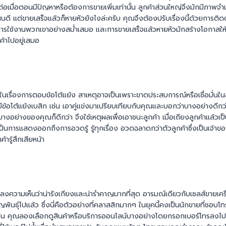
็ต่อเมื่อตอนมีปัญหาหรือต้องการขายเพิ่มเท่านั้น ลูกค้าส่วนใหญ่จึงมักมีภา
ดี แต่ขายเสร็จแล้วก็หายหัวยังไงล่ะครับ คุณจึงต้องปรับเรื่องนี้ด้วยการติดต
้งานพวกเขาอย่างสม่ำเสมอ และการขายเสร็จแล้วหายหัวมักสร้างโอกาสให้คู่
ค้าไปอยู่เสมอ
ัดในเรื่องการตอบข้อโต้แย้ง สาเหตุอาจเป็นเพราะขาดประสบการณ์หรือเชื่อมั่นใ
ามีข้อโต้แย้งเบสิก เช่น เอาคู่แข่งมาเปรียบเทียบกับคุณและบอกว่าบางอย่างดีกว
างอย่างของคุณก็ดีกว่า จึงใช้เหตุผลเพื่อเอาชนะลูกค้า เมื่อเถียงลูกค้าแล้วเป็น
งเป็นการแสดงออกถึงการอวดรู้ รู้ทุกเรื่อง อวดฉลาดกว่าตัวลูกค้าซึ่งเป็นเจ้าข
้ารู้สึกเสียหน้า
นลงความเห็นว่าน่ารังเกียงและน่ารำคาญมากที่สุด อารมณ์เดียวกับเซลส์ขายเคร
ญพันธุ์ไปแล้ว ซึ่งนี่คือตัวอย่างที่คลาสสิกมากๆ ในยุคนี้คงเป็นนักขายที่ชอบโ
น คุณลองเลือกดูสินค้าหรือบริการออนไลน์บางอย่างโดยกรอกเบอร์โทรลงไป เม