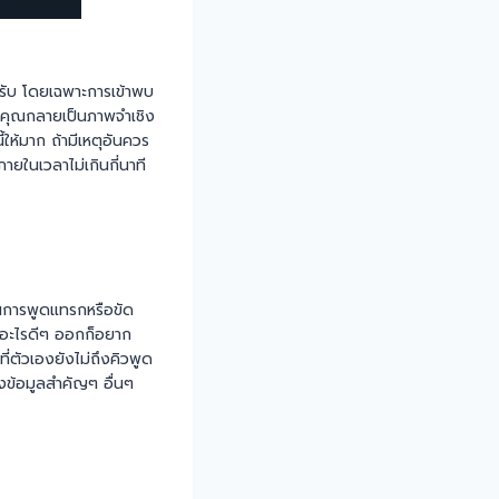
ครับ โดยเฉพาะการเข้าพบ
ห้คุณกลายเป็นภาพจำเชิง
ห้มาก ถ้ามีเหตุอันควร
ายในเวลาไม่เกินกี่นาที
็นการพูดแทรกหรือขัด
นึกอะไรดีๆ ออกก็อยาก
ี่ตัวเองยังไม่ถึงคิวพูด
งข้อมูลสำคัญๆ อื่นๆ