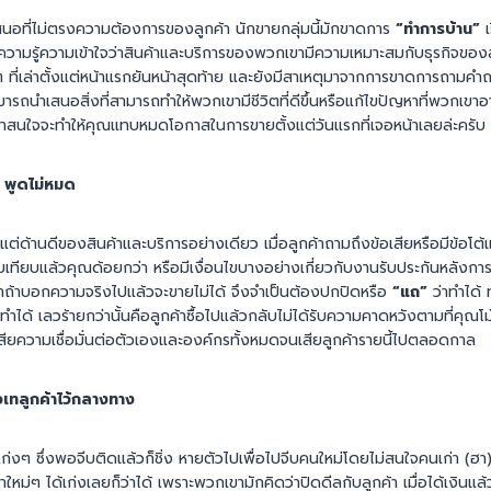
นอที่ไม่ตรงความต้องการของลูกค้า นักขายกลุ่มนี้มักขาดการ
“ทำการบ้าน”
มีความรู้ความเข้าใจว่าสินค้าและบริการของพวกเขามีความเหมาะสมกับธุรกิจขอ
ที่เล่าตั้งแต่หน้าแรกยันหน้าสุดท้าย และยังมีสาเหตุมาจากการขาดการถามคำถามท
ามารถนำเสนอสิ่งที่สามารถทำให้พวกเขามีชีวิตที่ดีขึ้นหรือแก้ไขปัญหาที่พวกเข
น่าสนใจจะทำให้คุณแทบหมดโอกาสในการขายตั้งแต่วันแรกที่เจอหน้าเลยล่ะครับ
 พูดไม่หมด
แต่ด้านดีของสินค้าและบริการอย่างเดียว เมื่อลูกค้าถามถึงข้อเสียหรือมีข้อโต้
ยบเทียบแล้วคุณด้อยกว่า หรือมีเงื่อนไขบางอย่างเกี่ยวกับงานรับประกันหลังการ
่าถ้าบอกความจริงไปแล้วจะขายไม่ได้ จึงจำเป็นต้องปกปิดหรือ
“แถ”
ว่าทำได้ 
ได้ เลวร้ายกว่านั้นคือลูกค้าซื้อไปแล้วกลับไม่ได้รับความคาดหวังตามที่คุณโ
สียความเชื่อมั่นต่อตัวเองและองค์กรทั้งหมดจนเสียลูกค้ารายนี้ไปตลอดกาล
วเทลูกค้าไว้กลางทาง
เก่งๆ ซึ่งพอจีบติดแล้วก็ชิ่ง หายตัวไปเพื่อไปจีบคนใหม่โดยไม่สนใจคนเก่า (ฮา
าใหม่ๆ ได้เก่งเลยก็ว่าได้ เพราะพวกเขามักคิดว่าปิดดีลกับลูกค้า เมื่อได้เงินแล้