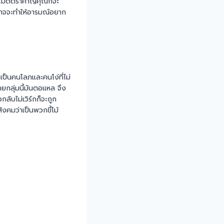
ณไม่ตัดรำคาญคุณก็จะ
อาจจะทำให้อารมณ์อยาก
จะเป็นคนโลภและคนโง่ที่ไม่
ขายกลุ่มนี้มันตอแหล จึง
ลับไม่เวิร์กก็จะถูก
สังคมว่าเป็นพวกขี้โม้