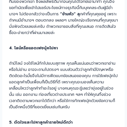
ทีมของพวกเขา ซึ่งผลลัพธ์ดีมากจนคุณได้โจทย์เอามาทำ คุณจึง
ขอทำนัดเพื่อเข้าไปแชร์ประโยชน์ทางธุรกิจนี้กับบุคคลระดับผู้มีอำ
นาจฯ ไม่ต้องกลัวว่าจะเป็นการ
“ข้ามหัว” ล
ูกค้าที่คุณคุยอยู่ เพราะ
ถ้าคนมีอำนาจฯ ตอบตกลง เผลอๆ นายใหญ่จะเรียกคนที่คุณคุยมา
นั่งฟังด้วยเลยล่ะครับ ถ้าพวกเขาชอบสิ่งที่คุณเสนอ การตัดสินใจ
ซื้อจะง่ายกว่าที่ผ่านมาเลยล่ะ
4. ไลน์หรือแอดเฟซบุ้คไปหา
ถ้ามีไลน์ จงใช้ไลน์ทักไปแบบสุภาพ คุณเห็นแน่นอนว่าพวกเขาอ่าน
หรือไม่อ่าน อาจจะถามไปตรงๆ แบบส่วนตัวว่าลูกค้ามีปัญหาหรือ
ติดขัดอะไรมั้ยจึงไม่มีการฟีดแบกข้อเสนอของคุณ การใช้เฟซบุ้คไป
แอดลูกค้าเป็นเพื่อนก็เป็นวิธีที่ดี เพราะคุณจะมองเห็นความ
เคลื่อนไหวว่าลูกค้าทำอะไรอยู่ บางคนคุณจะรู้เลยว่ายุ่งอยู่ในช่วง
นั้น เช่น ออกงาน ท่องเที่ยวต่างประเทศ ฯลฯ ทำให้คุณทิ้งช่วง
เวลาติดตามพวกเขาได้ดีกว่า หรือใช้การทักเฟซบุ้คด้วยข้อความก็
เป็นอีกหนึ่งวิธีที่ยอดเยี่ยมเช่นกันครับ
5. ตัดใจและไปหาลูกค้ารายใหม่ดีกว่า