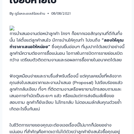
เงียบหายไป
By
กูนี่แหละเซลล์ร้อยล้าน
08/08/2021
การนำเสนองานต่อหน้าลูกค้า ใครๆ ก็อยากเจอสัญญานที่ดีกันทั้ง
นั้น ไล่ตั้งแต่ลูกค้าสนใจ มีการบ้านให้คุณทำ ไปจนถึง
“ลองให้คุณ
ทำราคาเสนอให้หน่อย”
ซึ่งคุณยิ้มอ่อนๆ ที่มุมปากได้เลยว่าอย่างนี้
ลูกค้ามีความต้องการซื้อแน่นอน โอกาสในการปิดการขายย่อมเปิด
กว้าง เตรียมตัวติดตามงานและรอผลการซื้อขายในอนาคตได้เลย
ฟังดูเหมือนง่ายและราบรื่นสำหรับเรื่องนี้ แต่คุณเคยมั้ยที่หลังจาก
คุณส่งใบเสนอราคาและงานนำเสนอ (Proposal) ไปเรียบร้อยแล้ว
ลูกค้ากลับเงียบ ทั้งๆ ที่ติดตามงานหรือพยายามโทรสอบถามและ
เสนอการทำนัดเป็นระยะๆ แล้ว หรือแม้แต่การส่งอีเมล์เพื่อขอ
สอบถาม ลูกค้าก็ยังเงียบ ไม่โทรกลับ ไม่ตอบเมล์กลับคุณด้วยซ้ำ
เกิดอะไรขึ้นกันแน่
ในชีวิตการขายของคุณจะต้องเจอเรื่องนี้ไม่มากก็น้อยอย่าง
แน่นอน ที่สำคัญคือคาดเดาไม่ได้ด้วยว่าลูกค้ายังสนใจซื้อคุณอยู่