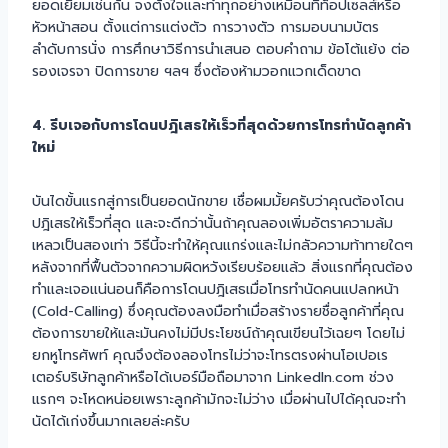
ยอดเยี่ยมเช่นกัน จงตั้งใจและทำทุกอย่างเหมือนที่ท็อปเซลส์หรือ
หัวหน้าสอน ตั้งแต่การแต่งตัว การวางตัว การมอบนามบัตร
ลำดับการนั่ง การศึกษาวิธีการนำเสนอ ตอบคำถาม ข้อโต้แย้ง ต่อ
รองเจรจา ปิดการขาย ฯลฯ ซึ่งต้องห้ามวอกแวกเด็ดขาด
4. รีบเจอกับการโดนปฎิเสธให้เร็วที่สุดด้วยการโทรทำนัดลูกค้า
ใหม่
บันไดขั้นแรกสู่การเป็นยอดนักขาย เชื่อผมมั้ยครับว่าคุณต้องโดน
ปฎิเสธให้เร็วที่สุด และจะดีกว่านั้นถ้าคุณลองเพิ่มอัตราความล้ม
เหลวเป็นสองเท่า วิธีนี้จะทำให้คุณแกร่งและไม่กลัวความท้าทายใดๆ
หลังจากที่ฟื้นตัวจากความผิดหวังเรียบร้อยแล้ว สิ่งแรกที่คุณต้อง
ทำและเจอแน่นอนก็คือการโดนปฎิเสธเมื่อโทรทำนัดคนแปลกหน้า
(Cold-Calling) ซึ่งคุณต้องลงมือทำเมื่อสร้างรายชื่อลูกค้าที่คุณ
ต้องการขายให้และมันคงไม่มีประโยชน์ถ้าคุณเขียนไว้เฉยๆ โดยไม่
ยกหูโทรศัพท์ คุณจึงต้องลองโทรไม่ว่าจะโทรตรงผ่านโอเปอเร
เตอร์บริษัทลูกค้าหรือได้เบอร์มือถือมาจาก LinkedIn.com ช่วง
แรกๆ จะโหดหน่อยเพราะลูกค้ามักจะไม่ว่าง เมื่อผ่านไปได้คุณจะทำ
นัดได้เก่งขึ้นมากเลยล่ะครับ