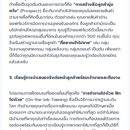
ทำเพื่อเป็นจุดเริ่มต้นของการขายก็คือ
“การสร้างลีดลูกค้ามุ่ง
หวัง”
(Prospect) ซึ่จะดีมากถ้าบริษัทของคุณไม่เคยขายสินค้า
ตามรายชื่อที่คิดขึ้นมาก่อน ตัวอย่างเช่น คุณขายสินค้าด้าน
ซอฟท์แวร์การจัดการงานบุคคลในองค์กร ซึ่งลูกค้าเก่ามักจะเป็น
บริษัทยักษ์ใหญ่กลุ่มธนาคาร คุณรู้ดีว่าซอฟท์แวร์ตัวนี้เหมาะกับ
ธุรกิจอุตสาหกรรมอื่นที่มีคนในองค์กรมากกว่า 500 คนขึ้นไป คุณ
จึงเริ่มสร้างฐานรายชื่อลูกค้า
“ที่อยากเข้าไปขาย”
เช่น กลุ่ม
โรงงานอุตสาหกรรม กลุ่มพลังงาน กลุ่มรถยนต์ เป็นต้น เพียงเท่า
นี้ก็ถือว่าคุณมีความเข้าใจในธุรกิจของคุณและรู้ว่าต้องไปขายใคร
แล้วล่ะครับ
3. เรียนรู้การนำเสนอจริงต่อหน้าลูกค้าพร้อมเจ้านายและทีมงาน
โปรแกรมการฝึกอบรมที่ยอดเยี่ยมที่สุดคือ
“การทำงานไปด้วย ฝึก
ไปด้วย”
(On-the-Job Training) ซึ่งเป็นวิธีการมาตรฐานระดับ
โลก ถ้าเจ้านายคุณเก่งเรื่องการฝึกอบรม คุณคงไม่มีปัญหาเมื่อ
ช่วงแรกๆ เจ้านายจะลากคุณไปเจอลูกค้าให้มากที่สุด แต่ถ้าไม่ค่อย
มีเจ้านายที่พาคุณไปทำเรื่องแบบนั้น การติดตามท็อปเซลส์ด้วยการ
ขอร้องพร้อมกับบอกว่าจะเรียนรู้จากพวกเขาให้มากที่สุดก็เป็นวิธีที่