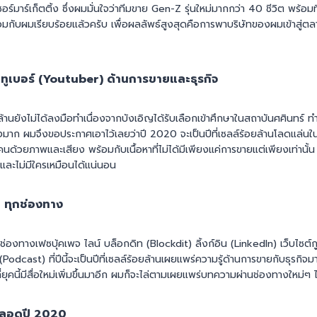
์มาร์เก็ตติ้ง ซึ่งผมมั่นใจว่าทีมขาย Gen-Z รุ่นใหม่มากกว่า 40 ชีวิต พร้อมที่
กับผมเรียบร้อยแล้วครับ
เพื่อผลลัพธ์สูงสุดคือการพาบริษัทของผมเข้าสู่ตลา
นยูทูเบอร์ (Youtuber) ด้านการขายและธุรกิจ
ยล้านยังไม่ได้ลงมือทำเนื่องจากบังเอิญได้รับเลือกเข้าศึกษาในสถาบันศศินทร์ ท
มาก ผมจึงขอประกาศเอาไว้เลยว่าปี 2020 จะเป็นปีที่เซลล์ร้อยล้านโลดแล่นใ
คนด้วยภาพและเสียง พร้อมกับเนื้อหาที่ไม่ได้มีเพียงแค่การขายแต่เพียงเท่าน
่และไม่มีใครเหมือนได้แน่นอน
 ทุกช่องทาง
องทางเฟซบุ้คเพจ ไลน์ บล็อกดิท (Blockdit) ลิ้งก์อิน (LinkedIn) เว็บไซต์กูน
dcast) ที่ปีนี้จะเป็นปีที่เซลล์ร้อยล้านเผยแพร่ความรู้ด้านการขายกับธุรกิจม
ุคนี้มีสื่อใหม่เพิ่มขึ้นมาอีก ผมก็จะไล่ตามเผยแพร่บทความผ่านช่องทางใหม่ๆ ได้ไ
ตลอดปี 2020