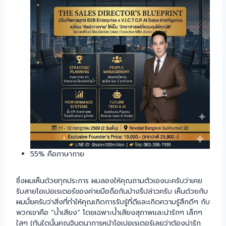
55% คือภาษากาย
ซึ่งผมเห็นด้วยทุกประการ ผมลองให้คุณถามตัวเองนะครับว่าเคย
รับสายโอเปอเรเตอร์ของค่ายมือถือกันบ้างรึปล่าวครับ เห็นด้วยกับ
ผมมั้ยครับว่าสิ่งที่ทำให้คุณเกิดการรับรู้ที่ดีและเกิดความรู้สึกดีๆ กับ
พวกเขาคือ “น้ำเสียง” โดยเฉพาะน้ำเสียงสุภาพและน่ารักๆ เล็กๆ
ใสๆ (ทันใดนั้นคุณจินตนาการหน้าโอเปอเรเตอร์เลยว่าต้องน่ารัก