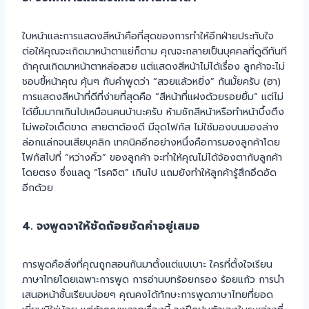
ใบหน้าและการแสดงสีหน้าคือที่สุดของการทำให้อีกฝ่ายประทับใจ
ต่อให้คุณจะเกิดมาหน้าตาแย่ก็ตาม คุณจะกลายเป็นบุคคลที่ดูดีทันที
ถ้าคุณเกิดมาหน้าตาหล่อสวย แต่แสดงสีหน้าไม่ได้เรื่อง ลูกค้าจะไม่
ชอบขี้หน้าคุณ คุ้นๆ กับคำพูดว่า “สวยแล้วหยิ่ง” กันมั้ยครับ (ฮา)
การแสดงสีหน้าที่ดีที่ง่ายที่สุดคือ “สีหน้าที่แฝงด้วยรอยยิ้ม” แต่ไม่
ได้ยิ้มมากเกินไปเหมือนคนบ้านะครับ ห้ามชักสีหน้าหรือทำหน้าบึ้งตึง
ไม่พอใจเด็ดขาด สายตาต้องดี มีจุดโฟกัส ไม่ใช้มองบนมองล่าง
ล่อกแล่กจนเสียบุคลิก เทคนิคอีกอย่างหนึ่งคือการมองลูกค้าโดย
โฟกัสไปที่ “หว่างคิ้ว” ของลูกค้า จะทำให้คุณไม่ได้จ้องตากับลูกค้า
โดยตรง ซึ่งแลดู “โรคจิต” เกินไป แถมยังทำให้ลูกค้ารู้สึกอึดอัด
อีกด้วย
4. จงพูดจาให้ชัดถ้อยชัดคำอยู่เสมอ
การพูดคือสิ่งที่คุณถูกสอนกันมาตั้งแต่แบเบาะ ใครที่ตั้งใจเรียน
ภาษาไทยโดยเฉพาะการพูด การอ่านบทร้อยกรอง ร้อยแก้ว การนำ
เสนอหน้าชั้นเรียนบ่อยๆ คุณคงได้ทักษะการพูดภาษาไทยที่ยอด