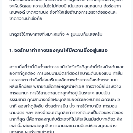
จะเห็นชัดเลย ความมั่นใจไม่ค่อยมี เน้นเฮฮา สนุกสนาน อ้อร้อมาก
เกินพอดี ขาดความนิ่ง จึงทำให้เสียอำนาจการเจรจาต่อรองและ
ขาดความน่าเชื่อถือ
มาดูวิธีใช้ภาษากายที่เหมาะสมทั้ง 4 รูปแบบกันเลยครับ
1. จงรักษาท่าทางของคุณให้มีความนิ่งอยู่เสมอ
ความนิ่งที่ว่านี่นับตั้งแต่การยกมือไหว้สวัสดีลูกค้าที่ต้องมีระดับและ
องศาที่ถูกต้อง การมอบนามบัตรที่ต้องรักษาระดับของแขน ท่ายืน
และสายตา ท่านั่งที่ส่งเสริมบุคลิกภาพด้วยการนั่งหลังตรง เบน
หลังเล็กน้อย พยายามยืดคอให้ดูสง่าผ่าเผย การวางมือไม้ระหว่าง
การสนทนา การใช้สายตาสบตาลูกค้าอยู่เป็นระยะๆ แบบเป็น
ธรรมชาติ คุณสามารถฝึกฝนบุคลิกของตัวเองหน้ากระจกวันละ 5
นาที ลองทำดูสิครับ ตั้งแต่การยืน นั่ง การใช้ภาษามือ การมอบ
นามบัตร ฯลฯ ลองฝึกจนได้บุคลิกท่าทางที่ดีและเป็นตัวของตัวเอง
มากที่สุด นี่คือการลงทุนกับตัวเองที่ไม่เสียเงินแม้แต่บาทเดียว สิ่ง
เหล่านี้จะส่งผลต่อบุคลิกการงานและความมีเสน่ห์ของคุณอย่าง
มหาศาล ผมทำมาแล้วครับ