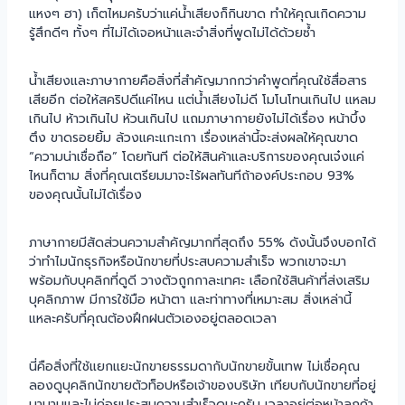
แหงๆ ฮา) เก็ตไหมครับว่าแค่น้ำเสียงก็กินขาด ทำให้คุณเกิดความ
รู้สึกดีๆ ทั้งๆ ที่ไม่ได้เจอหน้าและจำสิ่งที่พูดไม่ได้ด้วยซ้ำ
น้ำเสียงและภาษากายคือสิ่งที่สำคัญมากกว่าคำพูดที่คุณใช้สื่อสาร
เสียอีก ต่อให้สคริปดีแค่ไหน แต่น้ำเสียงไม่ดี โมโนโทนเกินไป แหลม
เกินไป ห้าวเกินไป ห้วนเกินไป แถมภาษากายยังไม่ได้เรื่อง หน้าบึ้ง
ตึง ขาดรอยยิ้ม ล้วงแคะแกะเกา เรื่องเหล่านี้จะส่งผลให้คุณขาด
“ความน่าเชื่อถือ” โดยทันที ต่อให้สินค้าและบริการของคุณเจ๋งแค่
ไหนก็ตาม สิ่งที่คุณเตรียมมาจะไร้ผลทันทีถ้าองค์ประกอบ 93%
ของคุณนั้นไม่ได้เรื่อง
ภาษากายมีสัดส่วนความสำคัญมากที่สุดถึง 55% ดังนั้นจึงบอกได้
ว่าทำไมนักธุรกิจหรือนักขายที่ประสบความสำเร็จ พวกเขาจะมา
พร้อมกับบุคลิกที่ดูดี วางตัวถูกกาละเทศะ เลือกใช้สินค้าที่ส่งเสริม
บุคลิกภาพ มีการใช้มือ หน้าตา และท่าทางที่เหมาะสม สิ่งเหล่านี้
แหละครับที่คุณต้องฝึกฝนตัวเองอยู่ตลอดเวลา
นี่คือสิ่งที่ใช้แยกแยะนักขายธรรมดากับนักขายขั้นเทพ ไม่เชื่อคุณ
ลองดูบุคลิกนักขายตัวท็อปหรือเจ้าของบริษัท เทียบกับนักขายที่อยู่
มานานและไม่ค่อยประสบความสำเร็จดูนะครับ เวลาอยู่ต่อหน้าลูกค้า