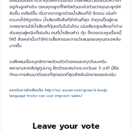
เยี่ยมมิใช่น้อย แต่ถ้าคุณพลาดเรื่องนี้ จงฝึกฝนตัวเองในระหว่างที่
อยู่กับลูกค้าจริง ตอนคุณพูดก็โฟกัสตัวเองไปด้วยว่าคุณจะพูดให้
ชัดขึ้น เคลียร์ขึ้น เริ่มจากการพูดด้วยน้ำเสียงที่ดี ชัดเจน เน้นคำ
ควบกล้ำให้ถูกต้อง น้ำเสียงคือสิ่งที่สำคัญที่สุด ถ้าคุณเป็นผู้ชาย
จงพยายามใช้น้ำเสียงที่ทุ้มแต่ไม่โมโนโทน เน้นเสียงสูงเสียงต่ำบ้าง
ส่วนคุณผู้หญิงก็เช่นกัน คนที่น้ำเสียงห้าว ทุ้ม ก็ควรควบคุมเรื่องนี้
ให้ดี สิ่งเหล่านี้จะทำให้การสื่อสารและการนำเสนอของคุณทรงพลัง
มากขึ้น
จงฝึกฝนเรื่องบุคลิกภาพส่วนตัวด้วยตนเองทุกวันนะครับ
พยายามหาคลิปยูทูปมาดู ฝึกตัวเองหน้ากระจกวันละ 5 นาที นี่คือ
ทักษะการพัฒนาตัวเองที่สุดยอดที่สุดสำหรับนักขายเลยล่ะครับ
แรงบันดาลใจเพิ่มเติม:
http://inc-asean.com/grow/4-body-
language-tricks-can-use-improve-sales/
Leave your vote