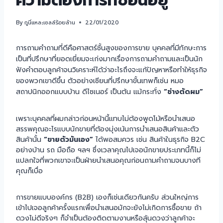
ความต้องการที่ซ่อนอยู่
By
กูนี่แหละเซลล์ร้อยล้าน
22/01/2020
การถามคำถามที่ดีคือศาสตร์ชั้นสูงของการขาย บุคคลที่มีทักษะการ
เป็นที่ปรึกษาที่ยอดเยี่ยมจะเก่งมากเรื่องการถามคำถามและเป็นนัก
ฟังคำตอบลูกค้าจนวิเคราะห์ได้ว่าอะไรถึงจะแก้ปัญหาหรือทำให้ธุรกิจ
ของพวกเขาดีขึ้น ตัวอย่างเซียนที่ปรึกษาขั้นเทพก็เช่น หมอ
สถาปนิกออกแบบบ้าน ดีไซเนอร์ เป็นต้น แม้กระทั่ง
“ช่างตัดผม”
เพราะบุคคลที่ผมกล่าวก่อนหน้านี้แทบไม่ต้องพูดโม้หรือนำเสนอ
สรรพคุณอะไรแบบนักขายที่ต้องมุ่งเน้นการนำเสนอสินค้าและตัว
สินค้านั้น
“ขายตัวมันเอง”
ได้พอสมควร เช่น สินค้าในธุรกิจ B2C
อย่างบ้าน รถ มือถือ ฯลฯ ซึ่งเวลาคุณไปเจอนักขายประเภทนี้ก็ไม่
แปลกใจที่พวกเขาจะเป็นฝ่ายนำเสนอคุณก่อนถามคำถามจนบางที
คุณก็เบื่อ
การขายแบบองค์กร (B2B) เองก็เช่นเดียวกันครับ ส่วนใหญ่การ
เข้าไปเจอลูกค้าครั้งแรกเพื่อนำเสนอมักจะยังไม่เกิดการซื้อขาย ถ้า
ดวงไม่ดีจริงๆ ก็จำเป็นต้องติดตามงานหรือลุ้นดวงว่าลูกค้าจะ