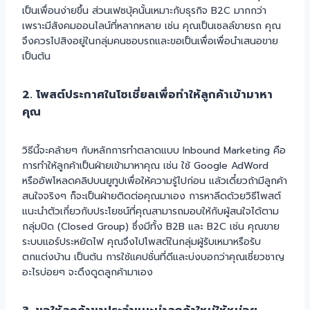
เป็นเพื่อนง่ายขึ้น ส่วนเฟซบุ้คนั้นเหมาะกับธุรกิจ B2C มากกว่า
เพราะมีสังคมออนไลน์ที่หลากหลาย เช่น คุณเป็นเซลล์ขายรถ คุณ
จึงควรไปสิงอยู่ในกลุ่มคนชอบรถและขอเป็นเพื่อเพื่อนำเสนอขาย
เป็นต้น
2. โพสต์ประกาศในโซเชี่ยลเพื่อทำให้ลูกค้าเข้ามาหา
คุณ
วิธีนี้จะคล้ายๆ กับหลักการทำตลาดแบบ Inbound Marketing คือ
การทำให้ลูกค้าเป็นฝ่ายเข้ามาหาคุณ เช่น ใช้ Google AdWord
หรืออัพโหลดคลิปบนยูทูปเพื่อให้ความรู้ไปก่อน แล้วเดี๋ยวถ้ามีลูกค้า
สนใจจริงๆ ก็จะเป็นฝ่ายติดต่อคุณมาเอง การหาลีดด้วยวิธีโพสต์
แนะนำตัวเกี่ยวกับประโยชน์ที่คุณสามารถมอบให้กับผู้สนใจได้ตาม
กลุ่มปิด (Closed Group) ซึ่งมีทั้ง B2B และ B2C เช่น คุณขาย
ระบบแอร์ประหยัดไฟ คุณจึงไปโพสต์ในกลุ่มผู้รับเหมาหรือรับ
ตกแต่งบ้าน เป็นต้น การใช้แคปชั่นที่ดีและบ่งบอกว่าคุณเชี่ยวชาญ
อะไรบ่อยๆ จะดึงดูดลูกค้ามาเอง