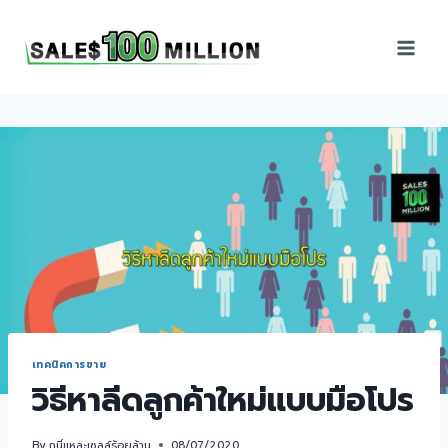
Sales100Million | วิธี
ขาย | อบรมสัมมนานัก
ขายภายในองค์กร | ที่
ปรึกษาการขาย | B2B
Sales | ประเทศไทย
เทคนิคการขาย
วิธีหาลีดลูกค้าใหม่แบบมือโปร
By
กูนี่แหละเซลล์ร้อยล้าน
08/07/2020