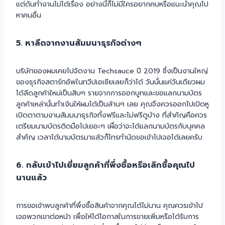
แต่ดันทำงานไม่ได้เรื่อง อย่างนี้ก็ไม่มีใครอยากคบหรือแนะนำคุณไป
หาคนอื่น
5. หาลีดจากงานสัมมนาธุรกิจต่างๆ
บริษัทของผมเคยไปจัดงาน Techsauce ปี 2019 ซึ่งเป็นงานใหญ่
ของธุรกิจสตาร์ทอัพในทวีปเอเซียเลยก็ว่าได้ วันนั้นแค่วันเดียวผม
ได้ลีดลูกค้าใหม่เป็นสิบๆ รายจากการออกบูทและขอแลกนามบัตร
ลูกค้าเหล่านั้นทำเงินให้ผมได้เป็นล้านๆ เลย คุณจึงควรออกไปเปิดหู
เปิดตาตามงานสัมมนาธุรกิจทั้งฟรีและไม่ฟรีดูบ้าง ที่สำคัญคือควร
เตรียมนามบัตรติดมือไปเยอะๆ เผื่อว่าจะได้แลกนามบัตรกับบุคคล
สำคัญ เวลาได้นามบัตรมาแล้วก็โทรทำนัดขอเข้าไปเจอได้เลยครับ
6. กลับเข้าไปเยี่ยมลูกค้าที่พึ่งซื้อหรือเลิกซื้อคุณไป
นานแล้ว
การขอเข้าพบลูกค้าที่พึ่งซื้อสินค้าจากคุณได้ไม่นาน คุณควรเข้าไป
เจอพวกเขาต่อหน้า เพื่อให้ได้โอกาสในการขายเพิ่มหรือได้รับการ