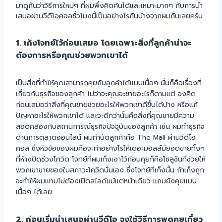
มาดูกันว่าวิธีการใหม่ๆ ที่ผมพึ่งคิดค้นได้และเหมาะมากๆ กับการนำ
เสนอผ่านวีดีโอคอลชั่วโมงนี้เป็นอย่างไรกันบ้างจากผมกันเลยครับ
1. เก็งโจทย์ไว้ก่อนเสมอ โดยเฉพาะสิ่งที่ลูกค้าน่าจะ
ต้องการหรือคุณช่วยพวกเขาได้
เป็นสิ่งที่ทำให้คุณสามารถคุยกับลูกค้าได้แบบเนื้อๆ นั่นก็คือเรื่องที่
เกี่ยวกับธุรกิจของลูกค้า ไม่ว่าจะคุณจะขายอะไรก็ตามแต่ จงคิด
ก่อนเสมอว่าสิ่งที่คุณขายช่วยอะไรให้พวกเขาดีขึ้นได้บ้าง หรือแก้
ปัญหาอะไรให้พวกเขาได้ และจะดีกว่านั้นคือสิ่งที่คุณขายมีความ
สอดคล้องกับสถานการณ์ธุรกิจปัจจุบันของลูกค้า เช่น ผมทำธุรกิจ
ด้านการตลาดออนไลน์ ผมทำนัดลูกค้าคือ The Mall ผ่านวีดีโอ
คอล ซึ่งหัวข้อของผมคือจะทำอย่างไรให้เดอะมอลล์มียอดขายทั้งๆ
ที่ห้างปิดช่วงโควิด โจทย์ที่ผมเก็งเอาไว้ก่อนคุยก็คือโซลูชันที่ช่วยให้
พวกเขาขายของในสภาวะโควิดนั่นเอง ซึ่งโจทย์ที่เก็งนั้น ถ้าเก็งถูก
จะทำให้ผมแทบไม่ต้องเปิดสไลด์แม้แต่หน้าเดียว แถมยังคุยแบบ
เนื้อๆ ได้เลย
2. ก่อนเริ่มนำเสนอผ่านวีดีโอ จงใช้วิธีการพูดคุยเกี่ยว