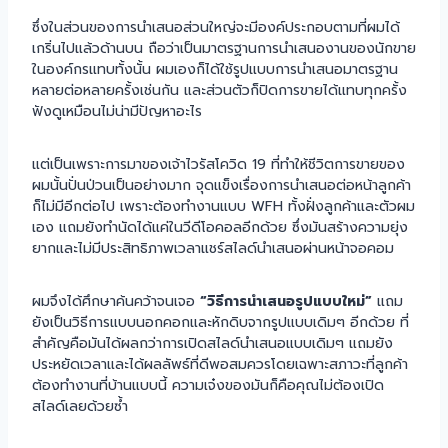
ซึ่งในส่วนของการนำเสนอส่วนใหญ่จะมีองค์ประกอบตามที่ผมได้
เกริ่นไปแล้วด้านบน ถือว่าเป็นมาตรฐานการนำเสนองานของนักขาย
ในองค์กรแทบทั้งนั้น ผมเองก็ได้ใช้รูปแบบการนำเสนอมาตรฐาน
หลายต่อหลายครั้งเช่นกัน และส่วนตัวก็ปิดการขายได้แทบทุกครั้ง
ฟังดูเหมือนไม่น่ามีปัญหาอะไร
แต่เป็นเพราะการมาของเจ้าไวรัสโควิด 19 ที่ทำให้ชีวิตการขายของ
ผมนั้นปั่นป่วนเป็นอย่างมาก จุดแข็งเรื่องการนำเสนอต่อหน้าลูกค้า
ก็ไม่มีอีกต่อไป เพราะต้องทำงานแบบ WFH ทั้งฝั่งลูกค้าและตัวผม
เอง แถมยังทำนัดได้แค่ในวีดีโอคอลอีกด้วย ซึ่งมันสร้างความยุ่ง
ยากและไม่มีประสิทธิภาพเวลาแชร์สไลด์นำเสนอผ่านหน้าจอคอม
ผมจึงได้ศึกษาค้นคว้าจนเจอ
“วิธีการนำเสนอรูปแบบใหม่”
แถม
ยังเป็นวิธีการแบบนอกคอกและหักดิบจากรูปแบบเดิมๆ อีกด้วย ที่
สำคัญคือมันได้ผลกว่าการเปิดสไลด์นำเสนอแบบเดิมๆ แถมยัง
ประหยัดเวลาและได้ผลลัพธ์ที่ดีพอสมควรโดยเฉพาะสภาวะที่ลูกค้า
ต้องทำงานที่บ้านแบบนี้ ความเจ๋งของมันก็คือคุณไม่ต้องเปิด
สไลด์เลยด้วยซ้ำ