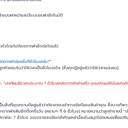
ผ้าแบบฝาหน้าและมีระบบอบผ้าอัตโนมัติ
ง
้งไวโดยไม่ต้องตากผ้าอีกต่อไปแล้ว
วลาตากผ้าต่อครั้งกีชั่วโมงครับ?”
ลูกค้ายอมรับว่าใช้เวลาเป็นชั่วโมงจริง (ซึ่งคุณรู้อยู่แล้วว่าใช้เวลาแน่นอน)
:
“ปกติผมใช้เวลาประมาณ 1 ชั่วโมงหลังจากซักผ้าเสร็จ แถมยังรอให้มันแห้งอี
เป็นสิ่งที่คุณทราบดีอยู่แล้วว่าต้องตอบเข้าทางข้อดีของสินค้าคุณ ซึ่งบางที
วลาตากผ้าเพิ่มอีกตั้งครึ่งวัน (หยาบๆ ก็ 6 ชั่วโมง) หมายความว่าลูกค้ารายนี้ “
ปดาห์ละ 7 ชั่วโมง จงจดรายละเอียดสำคัญเหล่านี้ลงในสมุดโน้ตเสมอเพื่อเตร