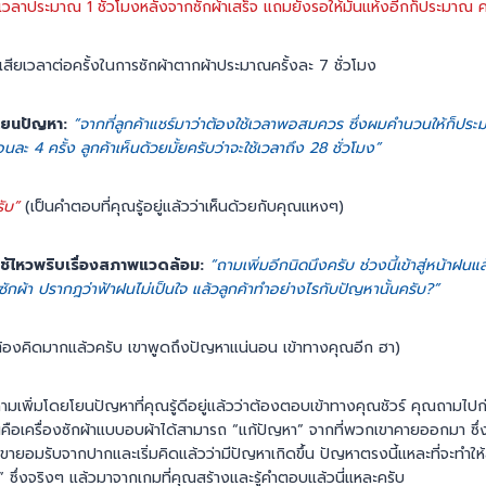
เวลาประมาณ 1 ชั่วโมงหลังจากซักผ้าเสร็จ แถมยังรอให้มันแห้งอีกก็ประมาณ คร
เสียเวลาต่อครั้งในการซักผ้าตากผ้าประมาณครั้งละ 7 ชั่วโมง
มโยนปัญหา:
“จากที่ลูกค้าแชร์มาว่าต้องใช้เวลาพอสมควร ซึ่งผมคำนวนให้ก็ประม
อนละ 4 ครั้ง ลูกค้าเห็นด้วยมั้ยครับว่าจะใช้เวลาถึง 28 ชั่วโมง”
ับ”
(เป็นคำตอบที่คุณรู้อยู่แล้วว่าเห็นด้วยกับคุณแหงๆ)
ช้ไหวพริบเรื่องสภาพแวดล้อม:
“ถามเพิ่มอีกนิดนึงครับ ช่วงนี้เข้าสู่หน้าฝนแ
ค้าซักผ้า ปรากฎว่าฟ้าฝนไม่เป็นใจ แล้วลูกค้าทำอย่างไรกับปัญหานั้นครับ?”
ต้องคิดมากแล้วครับ เขาพูดถึงปัญหาแน่นอน เข้าทางคุณอีก ฮา)
ามเพิ่มโดยโยนปัญหาที่คุณรู้ดีอยู่แล้วว่าต้องตอบเข้าทางคุณชัวร์ คุณถามไปก
ือเครื่องซักผ้าแบบอบผ้าได้สามารถ “แก้ปัญหา” จากที่พวกเขาคายออกมา ซึ่งถ
ายอมรับจากปากและเริ่มคิดแล้วว่ามีปัญหาเกิดขึ้น ปัญหาตรงนี้แหละที่จะทำให
” ซึ่งจริงๆ แล้วมาจากเกมที่คุณสร้างและรู้คำตอบแล้วนี่แหละครับ