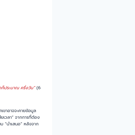
กก็ประมาณ ครึ่งวัน”
(6
พวกเขาอาจจะคายข้อมูล
เสียเวลา” จากการที่ต้อง
ียม “นำเสนอ” หลังจาก