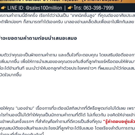
รถามคำถามนี้อีกครั้ง เรียกได้ว่ามันเป็น “เทคนิคชั้นสูง” ที่คุณต้องอาศัยปร
อถ้าฝึกบ่อยๆ ก็สามารถทำได้เองครับ มาลองอ่านเคล็ดลับเพื่อเอาไปฝึกกันเลย
้าว่าจะขอถามคำถามก่อนนำเสนอเสมอ
เตรียมตัวว่าคุณจะเป็นฝ่ายถามคำถาม และเต็มใจที่จะตอบคุณ โดยเสริมข้อดีขอ
พิ่มมากขึ้น เพื่อให้การนำเสนอของคุณตรงกับสิ่งที่ลูกค้าแชร์หรือตอบให้ฟังมากท
็จะได้ข้ามทันที แนะนำว่าให้บอกลูกค้าด้วยประโยคคร่าวๆ ที่ผมแนะนำไว้ก่อนเส
ปิดใจมากขึ้น
ให้คุณ “มองข้าม” เรื่องการที่จะต้องมีสกิลปากที่ดีหรือพูดเก่งไปได้เลย เพร
ะไรทำนองนี้ไม่ได้ทำให้คุณเป็นนักถามคำถามที่ดีได้ ไม่เกี่ยวกัน จงคิดให้ง่ายเข้
ข้าพบในครั้งแรกๆ ที่สำคัญคือคำถามที่ดีควรเป็นสิ่งที่คุณ
“รู้คำตอบอยู่แล
ับคุณสมบัติของสินค้าและประโยชน์ที่ลูกค้าจะได้รับเสมอ โดยเรียงลำดับการถาม
ถามที่เชื่อมโยงกันดังนี้