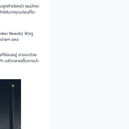
บลูกค้าต่อหน้า ผมมักจะ
ักให้มากคุณก่อนที่จะ
idden Needs) ฟังดู
ันง่ายๆ แหง
ี่ซ่อนอยู่ อาจจะด้วย
กค้า แล้วกลายเป็นการนำ