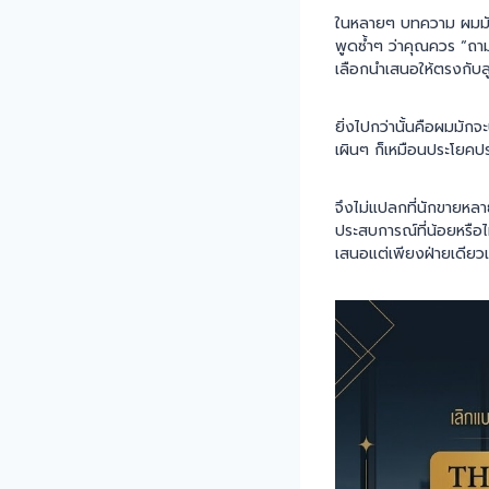
ในหลายๆ บทความ ผมมัก
พูดซ้ำๆ ว่าคุณควร “ถาม
เลือกนำเสนอให้ตรงกับลู
ยิ่งไปกว่านั้นคือผมมั
เผินๆ ก็เหมือนประโยคปร
จึงไม่แปลกที่นักขายหล
ประสบการณ์ที่น้อยหรือไ
เสนอแต่เพียงฝ่ายเดียวเ