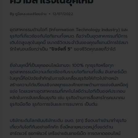
ความสำเร็จในยุคใหม่
By
กูนี่แหละเซลล์ร้อยล้าน
12/07/2022
อุตสาหกรรมด้านไอที (Information Technology Industry) และ
ธุรกิจที่เกี่ยวข้องกับไอทีแทบทั้งหมด ถือว่าเป็นอุตสาหกรรมที่มีการ
เติบโตสูงสุดในยุคนี้ ขนาดชีวิตประจำวันของคุณก็แทบมีการใช้สมา
ร์ทโฟนจนเรียกว่าเป็น
“ปัจจัยที่ 5”
ของชีวิตคุณเลยก็ว่าได้
ยิ่งในยุคนี้ที่เป็นยุคออนไลน์แทบจะ 100% ทุกธุรกิจหรือทุก
อุตสาหกรรมมีความเกี่ยวข้องกับระบบไอทีแทบทั้งสิ้น อินเทอร์เน็ต
ในยุคนี้คือปัจจัยสำคัญในการขับเคลื่อนธุรกิจให้ก้าวไปข้างหน้า
สร้างความได้เปรียบเชิงกลยุทธและศักยภาพด้านการแข่งขันเหนือคู่
แข่ง โดยเฉพาะอุตสาหกรรมที่เทคโนโลยีด้านไอทีเป็นองค์ประกอบ
หลักในการขับเคลื่อนธุรกิจ เช่น ธุรกิจด้านการสื่อสารโทรคมนาคม
ธุรกิจมือถือ ธุรกิจการเงินและการธนาคาร เป็นต้น
บริษัทระดับโลกยันบริษัทระดับ อบต. (ฮา) จึงตบเท้าเข้ามาทำธุรกิจ
เกี่ยวกับไอทีกันอย่างคึกคัก ซึ่งมีหลายหมวดหมู่ตั้งแต่ด้าน
ฮาร์ดแวร์ ซอทฟ์แวร์ เครือข่ายอินเทอร์เน็ต การตลาดออนไลน์