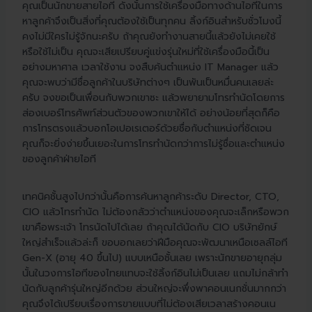
คุณเป็นนักขายสายไอที ดังนั้นการใช้เครื่องมือทางด้านไอทีในการ
หาลูกค้าจึงเป็นสิ่งที่คุณต้องใช้เป็นทุกคน ลิ้งก์อินสำหรับชั่วโมงนี้
คงไม่มีใครไม่รู้จักนะครับ ถ้าคุณยังทำงานสายนี้แล้วยังไม่เคยใช้
หรือใช้ไม่เป็น คุณจะเสียเปรียบคู่แข่งรุ่นใหม่ที่ใช้เครื่องมือนี้เป็น
อย่างมหาศาล เวลาใช้งาน จงสืบค้นตำแหน่ง IT Manager แล้ว
คุณจะพบว่ามีชื่อลูกค้าในบริษัทต่างๆ เป็นพันเป็นหมื่นคนเลยล่ะ
ครับ จงขอเป็นเพื่อนกับพวกเขาซะ แล้วพยายามโทรทำนัดโดยการ
ส่องเบอร์โทรศัพท์ส่วนตัวของพวกเขาให้ได้ อย่างน้อยที่สุดก็คือ
การโทรตรงแล้วบอกโอเปอเรเตอร์ด้วยชื่อกับตำแหน่งที่ชัดเจน
คุณก็จะยิ่งง่ายขึ้นเยอะในการโทรทำนัดกว่าการไม่รู้ชื่อและตำแหน่ง
ของลูกค้าฝ่ายไอที
เทคนิคชั้นสูงไปกว่านั้นคือการค้นหาลูกค้าระดับ Director, CTO,
CIO แล้วโทรทำนัด ไม่ต้องกลัวว่าตำแหน่งของคุณจะเล็กหรือพวก
เขาคือพระเจ้า โทรนัดไปได้เลย ถ้าคุณได้นัดกับ CIO บริษัทยักษ์
ใหญ่สำเร็จแล้วล่ะก็ ขอบอกเลยว่าฝีมือคุณจะพัฒนาเหนือเซลล์ไอที
Gen-X (อายุ 40 ขึ้นไป) แบบเหนือชั้นเลย เพราะนักขายอายุกลุ่ม
นั้นในวงการไอทีของไทยแทบจะใช้ลิ้งก์อินไม่เป็นเลย แถมไม่กล้าทำ
นัดกับลูกค้ารุ่นใหญ่อีกด้วย ส่วนใหญ่จะพึ่งพาคอนเนกชั่นมากกว่า
คุณจึงได้เปรียบเรื่องการขายแบบที่ไม่ต้องเสียเวลาสร้างคอนเน