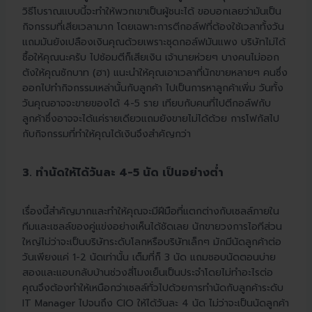
วิธีโบราณแบบนี้จะทำให้พวกเขาเป็นผู้ชนะได้ ขอบอกเลยว่ามันเป็น
กิจกรรมที่เสียเวลามาก โดยเฉพาะการตีกอล์ฟที่ต้องใช้เวลาทั้งวัน
แถมมันยังเปลืองเงินคุณด้วยเพราะชุดกอล์ฟมันแพง บริษัทไม่ได้
ซื้อให้คุณนะครับ ไปซ้อมตีก็เสียเงิน เจ้านายห่วยๆ บางคนไม่ออก
ตังให้คุณซักบาท (ฮา) แนะนำให้คุณเอาเวลาที่นักขายหลายๆ คนซึ่ง
ออกไปทำกิจกรรมเหล่านั้นกับลูกค้า ไปเป็นการหาลูกค้าเพิ่ม วันทั้ง
วันคุณอาจจะขายของได้ 4-5 ราย เทียบกับคนที่ไปตีกอล์ฟกับ
ลูกค้าซึ่งอาจจะได้แค่รายเดียวแถมยังขายไม่ได้ด้วย การโฟกัสไป
กับกิจกรรมที่ทำให้คุณได้เงินจึงสำคัญกว่า
3. ทำนัดให้ได้วันละ 4-5 นัด เป็นอย่างต่ำ
เรื่องนี้สำคัญมากและทำให้คุณจะมีฝีมือที่แตกต่างกับเซลล์ภายใน
ทีมและเซลล์ของคู่แข่งอย่างเห็นได้ชัดเลย นักขายวงการไอทีส่วน
ใหญ่ไม่ว่าจะเป็นบริษัทระดับโลกหรือบริษัทเล็กๆ มักมีนัดลูกค้าต่อ
วันเพียงแค่ 1-2 นัดเท่านั้น เต็มที่ก็ 3 นัด แถมชอบนัดตอนบ่าย
สองและแอบกลับบ้านช่วงสี่โมงเย็นเป็นประจำโดยไม่ทำอะไรต่อ
คุณจึงต้องทำให้เหนือกว่าเซลล์ทั่วไปด้วยการทำนัดกับลูกค้าระดับ
IT Manager ไปจนถึง CIO ให้ได้วันละ 4 นัด ไม่ว่าจะเป็นนัดลูกค้า