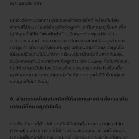
เพราะมันเสียเวลา
คุณจะต้องคุมเวลาการพูดของเหล่าวิศวกรให้ดี พร้อมกับโยน
คำถามที่เป็นประโยชน์เชิงธุรกิจต่อลูกค้าและทีมคุณอยู่เรื่อยๆ เพื่อ
ไม่ให้คุณนั่งเป็น
“พระอันดับ”
ไม่มีบทบาทและคุณค่าใดๆ ใน
สายตาของลูกค้า พยายามอย่าขนทีมมาเยอะเกินไปจนดูแล้วเยอะ
กว่าลูกค้า ต่างคนต่างแย่งกันพูด แย่งกันถามคำถาม ตัวคุณซึ่ง
เป็นเซลล์จึงแทบไม่มีบทบาท วิธีแบบนี้บริษัทฝรั่งก็พลาดกันเยอะ
มันจึงส่งผลกับปัญหาเดิมๆ คือลูกค้าระดับ C-Level ขี้เกียจฟังและ
ไม่เข้าใจว่าคุณมีประโยชน์ต่อธุรกิจของพวกเขาอย่างไร เรื่องนี้จะ
เอาชนะงานยากมากๆ ถ้าคุณกำลังเข้าไปขายลูกค้าที่มีบริษัทคู่แข่ง
ของคุณเป็นเจ้าถิ่นอยู่
6. อ่านเทรนด์ของโลกไอทีให้ออกและอย่าเสียเวลากับ
เทรนด์ที่หมดยุคไปแล้ว
การเป็นนักขายที่ดีไม่ได้หมายถึงฝีมือเท่านั้น แต่การอ่านแนวโน้ม
(Trend) ของวงการไอทีที่มีการเปลี่ยนแปลงอย่างรวดเร็วตลอด
เวลานั้นเป็นสิ่งที่สำคัญเช่นกัน คงไม่มีเทพนักขายหน้าไหนที่ยอมเอา