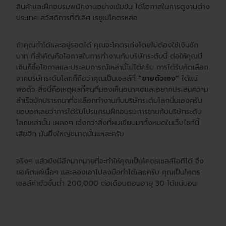
สินค้าและฝึกอบรมพนักงานอย่างเข้มข้น ได้โอกาสในการดูงานต่าง
ประเทศ สวัสดิการที่ดีเลิศ เรซูเม่โคตรหล่อ
ถ้าคุณทำได้และอยู่รอดได้ คุณจะโคตรเก่งโดยไม่ต้องใช้เงินซัก
บาท ที่สำคัญคือโอกาสในการทำงานกับบริษัทระดับนี้ ต่อให้คุณมี
เงินก็ซื้อโอกาสและประสบการณ์เหล่านี้ไม่ได้ครับ การได้รับคัดเลือก
จากบริษัทระดับโลกก็ถือว่าคุณเป็นเซลล์ที่
“ขายตัวเอง”
ได้แน่
พอตัว สิ่งนี้คือเหตุผลที่คนที่มองเห็นอนาคตและอยากประสบความ
สำเร็จมักปรารถนาที่จะเลือกทำงานกับบริษัทระดับโลกนั่นเองครับ
ขอบอกเลยว่าการได้รับโปรแกรมฝึกอบรมการขายกับบริษัทระดับ
โลกเหล่านั้น เผลอๆ เจ๋งกว่าสิ่งที่ผมเขียนมาทั้งหมดในเว็บไซท์นี้
เสียอีก มันยิ่งใหญ่ขนาดนั้นแหละครับ
จริงๆ แล้วยังมีอีกมากมายที่จะทำให้คุณเป็นโคตรเซลล์ไอทีได้ จึง
ขอคัดแค่เนื้อๆ และลองเอาไปลงมือทำได้เลยครับ คุณเป็นโคตร
เซลล์ค่าตัวขั้นต่ำ 200,000 ต่อเดือนตอนอายุ 30 ได้แน่นอน