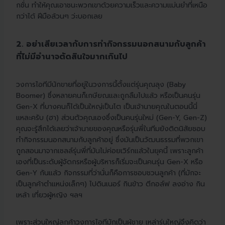
กชั่น ทำให้คุณเอาชนะพวกเขาด้วยความเร็วและความแม่นยำที่เหนือ
กว่าได้ ฝีมือล้วนๆ ว่ะบอกเลย
2. อย่าเสียเวลากับการทำกิจกรรมนอกสนามกับลูกค้า
ที่ไม่มีอำนาจตัดสินใจมากเกินไป
วงการไอทีมีนักขายที่อยู่ในวงการนี้ตั้งแต่รุ่นคุณลุง (Baby
Boomer) ซึ่งหลายคนก็เกษียณและถูกลืมไปแล้ว หรือเป็นคนรุ่น
Gen-X ที่บางคนก็ได้เป็นใหญ่เป็นโต เป็นเจ้านายคุณในตอนนี้นี่
แหละครับ (ฮา) ส่วนตัวคุณเองซึ่งเป็นคนรุ่นใหม่ (Gen-Y, Gen-Z)
คุณจะรู้สึกได้เลยว่าเจ้านายของคุณหรือรุ่นพี่ในทีมยังติดนิสัยชอบ
ทำกิจกรรมนอกสนามกับลูกค้าอยู่ ซึ่งมันเป็นวัฒนธรรมที่พวกเขา
ถูกสอนมาจากเซลล์รุ่นพี่ที่มันไม่ค่อยเวิร์กแล้วในยุคนี้ เพราะลูกค้า
เองที่เป็นระดับผู้จัดกรหรือผู้บริหารก็เริ่มจะเป็นคนรุ่น Gen-X หรือ
Gen-Y กันแล้ว กิจกรรมที่ว่านั่นก็คือการชอบชวนลูกค้า (ที่มักจะ
เป็นลูกค้าตำแหน่งเล็กๆ) ไปดินเนอร์ กินข้าว ตีกอล์ฟ ลงอ่าง กิน
เหล้า เที่ยวผู้หญิง ฯลฯ
เพราะส่วนใหญ่ลูกค้าวงการไอทีมักเป็นผู้ชาย เหล่ารุ่นใหญ่จึงคิดว่า