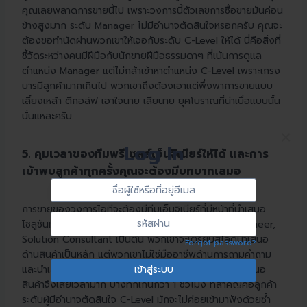
คุณเลยพลาดการขายนี้ไป เพราะวงการนี้ตัวเลขการซื้อขายมันค่อน
ข้างสูงมาก ระดับ Manager ไม่มีอำนาจตัดสินใจหรอกครับ คุณจะ
ต้องขอทำนัดผ่านพวกเขาให้เจอกับระดับ C-Level ให้ได้ นี่คือสิ่งที่
ชี้วัดระหว่างคนมีฝีมือกับนักขายฝีมือธรรมดาๆ ที่เน้นการดูแล
ตำแหน่ง Manager แต่ไม่กล้าเข้าหาตำแหน่ง C-Level เพราะเกรง
บารมีลูกค้ามากเกินไป พวกเขาถึงต้องเอาแต่พึ่งพาการขายแบบ
เลี้ยงเหล้า ตีกอล์ฟ เอาใจนาย เลียนาย ยุคโบราณที่น่าเบื่อแบบนั้น
นั่นแหละครับ
×
Log In
5. คุมเวลาของทีมพรีเซลล์เอ็นจิเนียร์ให้ได้ และการ
เข้าพบลูกค้าทุกครั้งคุณจะต้องมีบทบาทเสมอ
Sign
ชื่อ
In
ผู้
การขายของวงการไอทีจะต้องมีทีมเอ็นจิเนียร์ที่มีหน้าที่นำเสนอ
ใช้
รหัส
โซลูชันที่ออกแบบให้กับลูกค้า ตำแหน่งเช่น Presales Engineer,
หรือ
ผ่าน
Solution Consultant เป็นต้น พวกเขาจะเตรียมสไลด์นำเสนอ
Forgot password?
ที่
ด้านสินค้าเป็นหลัก แต่พวกเขาไม่ใช่มืออาชีพด้านการถามคำถาม
อยู่
และนำเสนอลูกค้าให้ตอบโจทย์ เวลาคุณปล่อยพวกเขานำเสนอ
อีเมล
สินค้าจึงเสียเวลามาก บางทีก็เกินกว่า 1 ชั่วโมง ที่สำคัญคือลูกค้า
ระดับผู้มีอำนาจตัดสินใจ C-Level มักจะไม่ค่อยเข้ามาฟังด้วยซ้ำ