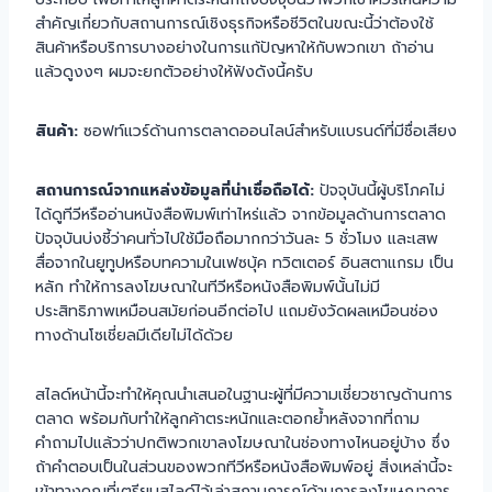
สำคัญเกี่ยวกับสถานการณ์เชิงธุรกิจหรือชีวิตในขณะนี้ว่าต้องใช้
สินค้าหรือบริการบางอย่างในการแก้ปัญหาให้กับพวกเขา ถ้าอ่าน
แล้วดูงงๆ ผมจะยกตัวอย่างให้ฟังดังนี้ครับ
สินค้า:
ซอฟท์แวร์ด้านการตลาดออนไลน์สำหรับแบรนด์ที่มีชื่อเสียง
สถานการณ์จากแหล่งข้อมูลที่น่าเชื่อถือได้:
ปัจจุบันนี้ผู้บริโภคไม่
ได้ดูทีวีหรืออ่านหนังสือพิมพ์เท่าไหร่แล้ว จากข้อมูลด้านการตลาด
ปัจจุบันบ่งชี้ว่าคนทั่วไปใช้มือถือมากกว่าวันละ 5 ชั่วโมง และเสพ
สื่อจากในยูทูปหรือบทความในเฟซบุ้ค ทวิตเตอร์ อินสตาแกรม เป็น
หลัก ทำให้การลงโฆษณาในทีวีหรือหนังสือพิมพ์นั้นไม่มี
ประสิทธิภาพเหมือนสมัยก่อนอีกต่อไป แถมยังวัดผลเหมือนช่อง
ทางด้านโซเชี่ยลมีเดียไม่ได้ด้วย
สไลด์หน้านี้จะทำให้คุณนำเสนอในฐานะผู้ที่มีความเชี่ยวชาญด้านการ
ตลาด พร้อมกับทำให้ลูกค้าตระหนักและตอกย้ำหลังจากที่ถาม
คำถามไปแล้วว่าปกติพวกเขาลงโฆษณาในช่องทางไหนอยู่บ้าง ซึ่ง
ถ้าคำตอบเป็นในส่วนของพวกทีวีหรือหนังสือพิมพ์อยู่ สิ่งเหล่านี้จะ
เข้าทางคุณที่เตรียมสไลด์ไว้เล่าสถานการณ์ด้านการลงโฆษณาการ