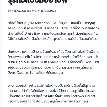
ธุรกิจแบบมืออาชีพ
By
กูนี่แหละเซลล์ร้อยล้าน
18/09/2023
สไลด์นำเสนอ (Presentation File) ในยุคนี้ มักจะเป็น
“อาวุธคู่
กาย”
ของบรรดานักขายแบบองค์กร (B2B) เลยก็ว่าได้ เรียกได้ว่า
ถ้าขาดสิ่งนี้ไป หรือลืมพกคอมพิวเตอร์ไปหาลูกค้าด้วยก็แทบจะกิน
ไม่ได้นอนไม่หลับ มือสั่น ปากสั่น สูญเสียความมั่นใจกันเลยทีเดียว
นักขายหลายๆ คนมีความวิตกกังวลเกี่ยวกับการทำสไลด์เป็นพิเศษ
โดยเฉพาะคนที่ไม่ได้มีความเชี่ยวชาญในการทำสไลด์ให้สวยงาม น่า
สนใจ มีลูกเล่นแปลกๆ ใหม่ๆ มากนัก แล้วไม่เกี่ยวว่าเป็นเพราะไม่ใช่
อยู่ในยุคของเด็กรุ่นใหม่อีกด้วย จะเป็นคนรุ่นเก่าหรือรุ่นใหม่ก็มี
ปัญหาเรื่องการทำสไลด์ไม่แพ้กันแน่นอน
บางคนบอกว่า อย่าว่าแต่ทำสไลด์แบบมีเทคนิคอนิเมชั่นสีฉูดฉาด
เลย เอาแค่ทำยังไงให้เนื้อหาของสไลด์มีความสมบูรณ์ในด้านของ
เนื้อหาและความน่าสนใจก็
“คางเหลือง”
แล้ว โดยเฉพาะนักขาย
หรือเจ้าของธุรกิจที่ไม่ได้เชี่ยวชาญเรื่องการทำสไลด์มาก่อน