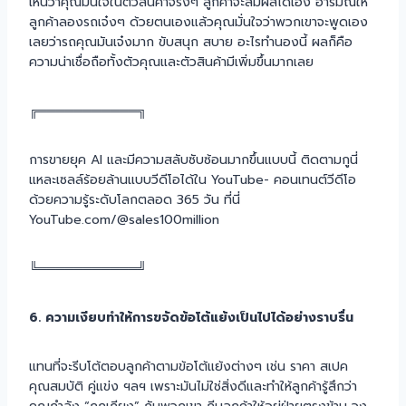
เห็นว่าคุณมั่นใจในตัวสินค้าจริงๆ ลูกค้าจะสัมผัสได้เอง อารมณ์ให้
ลูกค้าลองรถเจ๋งๆ ด้วยตนเองแล้วคุณมั่นใจว่าพวกเขาจะพูดเอง
เลยว่ารถคุณมันเจ๋งมาก ขับสนุก สบาย อะไรทำนองนี้ ผลก็คือ
ความน่าเชื่อถือทั้งตัวคุณและตัวสินค้ามีเพิ่มขึ้นมากเลย
╔═══════════╗
การขายยุค AI และมีความสลับซับซ้อนมากขึ้นแบบนี้ ติดตามกูนี่
แหละเซลล์ร้อยล้านแบบวีดีโอได้ใน YouTube- คอนเทนต์วีดีโอ
ด้วยความรู้ระดับโลกตลอด 365 วัน ที่นี่
YouTube.com/@sales100million
╚═══════════╝
6. ความเงียบทำให้การขจัดข้อโต้แย้งเป็นไปได้อย่างราบรื่น
แทนที่จะรีบโต้ตอบลูกค้าตามข้อโต้แย้งต่างๆ เช่น ราคา สเปค
คุณสมบัติ คู่แข่ง ฯลฯ เพราะมันไม่ใช่สิ่งดีและทำให้ลูกค้ารู้สึกว่า