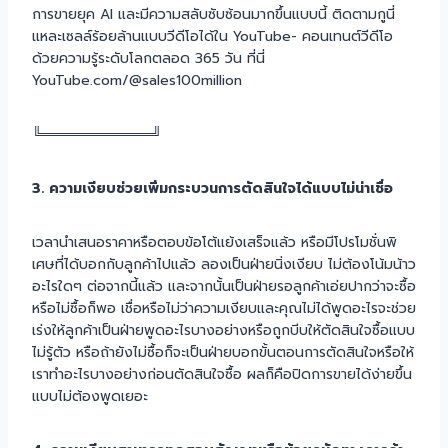
การขายยุค AI และมีความสลับซับซ้อนมากขึ้นแบบนี้ ติดตามกูนี่
แหละเซลล์ร้อยล้านแบบวีดีโอได้ใน YouTube- คอนเทนต์วีดีโอ
ด้วยความรู้ระดับโลกตลอด 365 วัน ที่นี่
YouTube.com/@sales100million
╚═══════════╝
3. ความเงียบช่วยเพิ่มกระบวนการตัดสินใจได้แบบไม่น่าเชื่อ
เวลานำเสนอราคาหรือตอบข้อโต้แย้งเสร็จแล้ว หรือมีโปรโมชั่นพิ
เศษที่ได้บอกกับลูกค้าไปแล้ว ลองเป็นฝ่ายนิ่งเงียบ ไม่ต้องโน้มน้าว
อะไรใดๆ ต่อจากนี้แล้ว และจากนั้นเป็นฝ่ายรอลูกค้าเอ่ยปากว่าจะซื้อ
หรือไม่ซื้อก็พอ เชื่อหรือไม่ว่าความเงียบและคุณไม่ได้พูดอะไรจะช่วย
เร่งให้ลูกค้าเป็นฝ่ายพูดอะไรบางอย่างหรือถูกบีบให้ตัดสินใจซื้อแบบ
ไม่รู้ตัว หรือถ้ายังไม่ซื้อก็จะเป็นฝ่ายบอกขั้นตอนการตัดสินใจหรือให้
เราทำอะไรบางอย่างก่อนตัดสินใจซื้อ ผลก็คือปิดการขายได้ง่ายขึ้น
แบบไม่ต้องพูดเยอะ