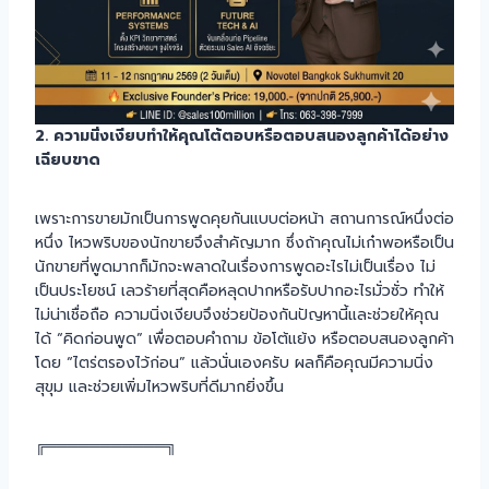
2. ความนิ่งเงียบทำให้คุณโต้ตอบหรือตอบสนองลูกค้าได้อย่าง
เฉียบขาด
เพราะการขายมักเป็นการพูดคุยกันแบบต่อหน้า สถานการณ์หนึ่งต่อ
หนึ่ง ไหวพริบของนักขายจึงสำคัญมาก ซึ่งถ้าคุณไม่เก๋าพอหรือเป็น
นักขายที่พูดมากก็มักจะพลาดในเรื่องการพูดอะไรไม่เป็นเรื่อง ไม่
เป็นประโยชน์ เลวร้ายที่สุดคือหลุดปากหรือรับปากอะไรมั่วซั่ว ทำให้
ไม่น่าเชื่อถือ ความนิ่งเงียบจึงช่วยป้องกันปัญหานี้และช่วยให้คุณ
ได้ “คิดก่อนพูด” เพื่อตอบคำถาม ข้อโต้แย้ง หรือตอบสนองลูกค้า
โดย “ไตร่ตรองไว้ก่อน” แล้วนั่นเองครับ ผลก็คือคุณมีความนิ่ง
สุขุม และช่วยเพิ่มไหวพริบที่ดีมากยิ่งขึ้น
╔═══════════╗