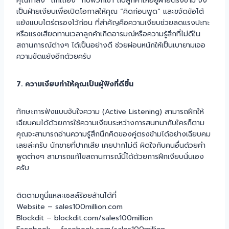
คุณกำลัง “ถกเถียง” กับพวกเขา ถีบลูกค้าให้อยู่ฝ่ายตรงข้าม จง
เป็นฝ่ายเงียบเพื่อเปิดโอกาสให้คุณ “คิดก่อนพูด” และขจัดข้อโต้
แย้งแบบไตร่ตรองไว้ก่อน ที่สำคัญคือความเงียบช่วยลดแรงปะทะ
หรือแรงเสียดทานเวลาลูกค้าเกิดอารมณ์หรือความรู้สึกที่ไม่ดีใน
สถานการณ์ต่างๆ ได้เป็นอย่างดี ช่วยผ่อนหนักให้เป็นเบายามเจอ
ความขัดแย้งอีกด้วยครับ
7. ความเงียบทำให้คุณเป็นผู้ฟังที่ดีขึ้น
ทักษะการฟังแบบจับใจความ (Active Listening) สามารถฝึกให้
เฉียบคมได้ด้วยการใช้ความเงียบระหว่างการสนทนากับใครก็ตาม
คุณจะสามารถอ่านความรู้สึกนึกคิดของคู่ตรงข้ามได้อย่างเฉียบคม
เลยล่ะครับ นักขายที่ปากเสีย เคยปากไม่ดี ผิดใจกับคนอื่นด้วยคำ
พูดต่างๆ สามารถแก้ไขสถานการณ์นี้ได้ด้วยการฝึกเงียบนั่นเอง
ครับ
ติดตามกูนี่แหละเซลล์ร้อยล้านได้ที่
Website – sales100million.com
Blockdit – blockdit.com/sales100million