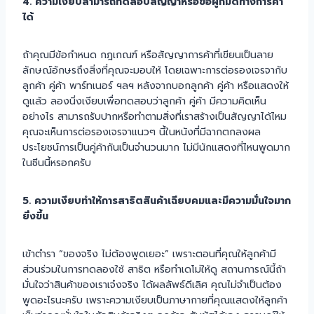
4. ความเงียบสามารถทดสอบสัญญาหรือข้อผูกมัดทางการค้า
ได้
ถ้าคุณมีข้อกำหนด กฎเกณฑ์ หรือสัญญาการค้าที่เขียนเป็นลาย
ลักษณ์อักษรถึงสิ่งที่คุณจะมอบให้ โดยเฉพาะการต่อรองเจรจากับ
ลูกค้า คู่ค้า พาร์ทเนอร์ ฯลฯ หลังจากบอกลูกค้า คู่ค้า หรือแสดงให้
ดูแล้ว ลองนิ่งเงียบเพื่อทดสอบว่าลูกค้า คู่ค้า มีความคิดเห็น
อย่างไร สามารถรับปากหรือทำตามสิ่งที่เราสร้างเป็นสัญญาได้ไหม
คุณจะเห็นการต่อรองเจรจาแนวๆ นี้ในหนังที่มีฉากตกลงผล
ประโยชน์การเป็นคู่ค้ากันเป็นจำนวนมาก ไม่มีนักแสดงที่ไหนพูดมาก
ในซีนนี้หรอกครับ
5. ความเงียบทำให้การสาธิตสินค้าเฉียบคมและมีความมั่นใจมาก
ยิ่งขึ้น
เข้าตำรา “ของจริง ไม่ต้องพูดเยอะ” เพราะตอนที่คุณให้ลูกค้ามี
ส่วนร่วมในการทดลองใช้ สาธิต หรือทำเดโม่ให้ดู สถานการณ์นี้ถ้า
มั่นใจว่าสินค้าของเราเจ๋งจริง ได้ผลลัพธ์ดีเลิศ คุณไม่จำเป็นต้อง
พูดอะไรนะครับ เพราะความเงียบเป็นภาษากายที่คุณแสดงให้ลูกค้า