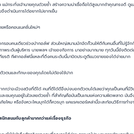
่ค้า แม้กระทั่งเจ้านายคุณด้วยซ้ำ สร้างความน่าเชื่อถือได้สูงมากถ้าคุณทรงดี ด
ยจึงดำเนินการได้อยากไม่ยากเย็น
่ายหรือคอนเนคชั่นใหม่ๆ
อกรอบคนเดียวช่วงบ้ากอล์ฟ ส่วนใหญ่สนามมักจัดก๊วนให้ตีกับคนอื่นที่ไม่รู้จักก
าพระดับผู้บริหาร นายพลฯ เจ้าของกิจการ มาอย่างมากมาย ทุกวันนี้ยังติดต่
มีเกียรติ กีฬากอล์ฟนี่แหละที่ดึงคนระดับนี้มาปิดประตูตีแมวขายของได้ง่ายมาก
ตัวตนและทักษะของคุณโดยไม่ต้องใช้ปาก
กว่าจะมีวงสวิงที่ดีได้ คนที่ตีได้ดีจึงบ่งบอกตัวตนได้เลยว่าคุณเป็นคนที่มีวิ
จและชมคุณอยู่ในใจเลยด้วยซ้ำ ที่สำคัญคือมันเป็นเกมแห่งความผิดพลาด มันจึ
ภัยไหม หรือจังหวะไหนบุกได้ก็ควรบุก แคแรคเตอร์เหล่านี้จะสะท้อนวิธีการ
สนิทสนมกับลูกค้ามากกว่าแค่เรื่องธุรกิจ