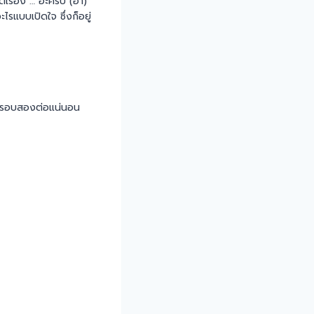
รื่อง … อ่ะครับ (ฮา)
ะไรแบบเปิดใจ ซึ่งก็อยู่
่ามีรอบสองต่อแน่นอน