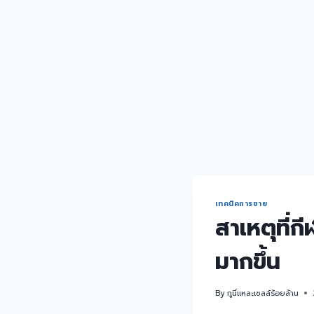
เทคนิคการขาย
สาเหตุที่ก
มากขึ้น
By
กูนี่แหละเซลล์ร้อยล้าน